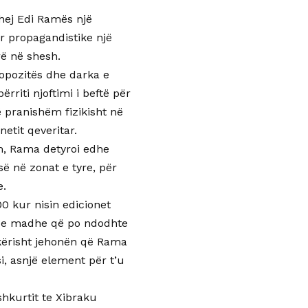
uhej Edi Ramës një
ar propagandistike një
rë në shesh.
opozitës dhe darka e
iti njoftimi i beftë për
 pranishëm fizikisht në
netit qeveritar.
m, Rama detyroi edhe
së në zonat e tyre, për
e.
00 kur nisin edicionet
en e madhe që po ndodhte
pikërisht jehonën që Rama
i, asnjë element për t’u
shkurtit te Xibraku