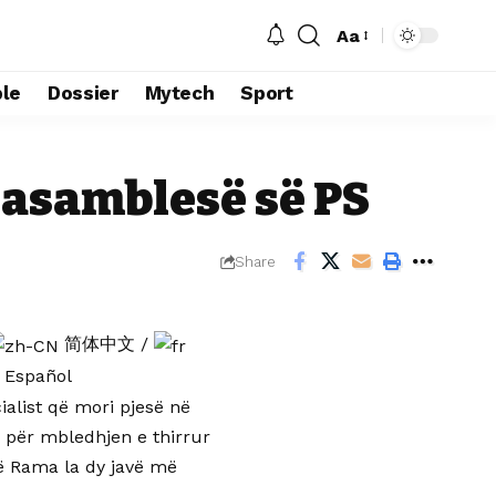
Aa
Font
Resizer
le
Dossier
Mytech
Sport
 asamblesë së PS
Share
简体中文
/
Español
ialist që mori pjesë në
i për mbledhjen e thirrur
që Rama la dy javë më