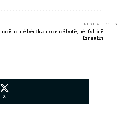
NEXT ARTICLE
humë armë bërthamore në botë, përfshirë
Izraelin
X