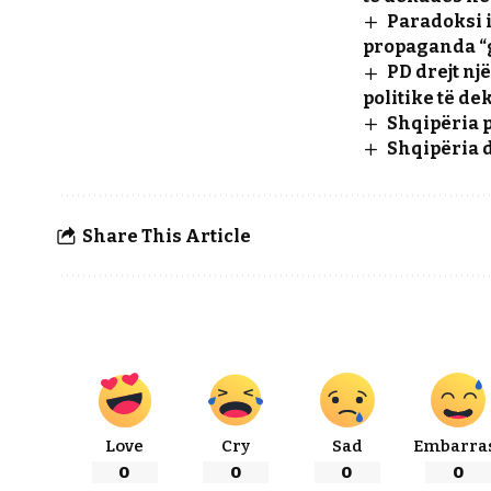
Paradoksi i
propaganda “
PD drejt nj
politike të d
Shqipëria p
Shqipëria d
Share This Article
Love
Cry
Sad
Embarra
0
0
0
0