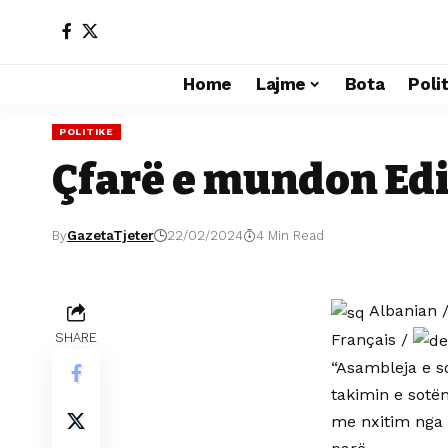
Home
Lajme
Bota
Poli
POLITIKE
Çfarë e mundon Edi
By
GazetaTjeter
22/02/2024
4 Min Read
Albanian
Français
/
SHARE
“Asambleja e so
takimin e sotë
me nxitim nga 