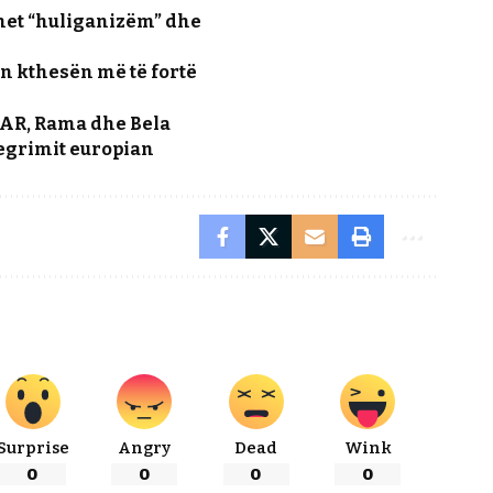
uhet “huliganizëm” dhe
non kthesën më të fortë
IBAR, Rama dhe Bela
tegrimit europian
Surprise
Angry
Dead
Wink
0
0
0
0