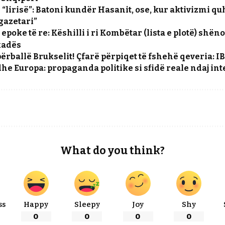
 “lirisë”: Batoni kundër Hasanit, ose, kur aktivizmi q
gazetari”
ë epoke të re: Këshilli i ri Kombëtar (lista e plotë) shë
ekadës
ërballë Brukselit! Çfarë përpiqet të fshehë qeveria: 
he Europa: propaganda politike si sfidë reale ndaj in
What do you think?
ss
Happy
Sleepy
Joy
Shy
0
0
0
0