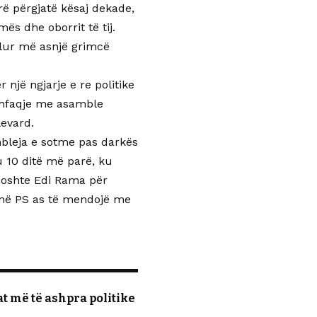
rë përgjatë kësaj dekade,
ës dhe oborrit të tij.
elur më asnjë grimcë
 një ngjarje e re politike
o shfaqje me asamble
evard.
mbleja e sotme pas darkës
 10 ditë më parë, ku
thoshte Edi Rama për
i në PS as të mendojë me
t më të ashpra politike