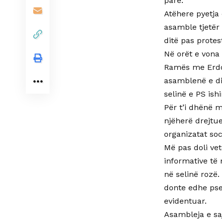
parë.
Atëhere pyetja 
asamble tjetër 
ditë pas protes
Në orët e vona
Ramës me Erdog
asamblenë e di
selinë e PS ish
Për t’i dhënë 
njëherë drejtue
organizatat soc
Më pas doli vet
informative të
në selinë rozë.
donte edhe pse 
evidentuar.
Asambleja e saj