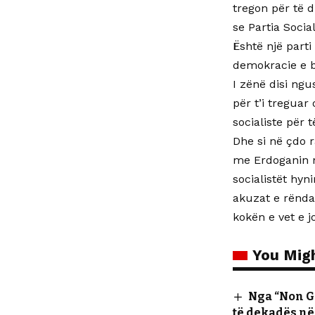
tregon për të 
se Partia Socia
Është një part
demokracie e 
I zënë disi ngu
për t’i treguar
socialiste për
Dhe si në çdo 
me Erdoganin n
socialistët hy
akuzat e rënda
kokën e vet e j
You Migh
Nga “Non Gr
të dekadës në