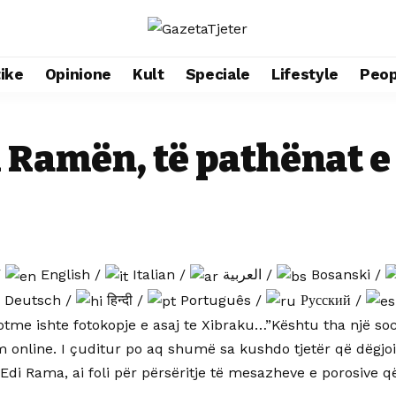
tike
Opinione
Kult
Speciale
Lifestyle
Peop
 Ramën, të pathënat e
/
English
/
Italian
/
العربية
/
Bosanski
/
Deutsch
/
हिन्दी
/
Português
/
Русский
/
tme ishte fotokopje e asaj te Xibraku…”Kështu tha një soc
m online. I çuditur po aq shumë sa kushdo tjetër që dëgjo
Edi Rama, ai foli për përsëritje të mesazheve e porosive 