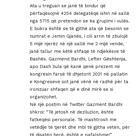
Ata u treguan se janë të bindur që
përfaqësojnë 4254 delegatëqë ishin në sallë
nga 5715 që pretendon se ka grupimi i vulës.
E bukra është se të gjithë ata që besonin se
numrat e Jemin Gjanës, i cili arrin të zbulojë
5 mijë njerëz në një sallë me 2 mijë vende,
janë tallur me këtë shfaqe të ndjekësve të
Bashës. Gazmend Bardhi, Lefter Gështenja,
apo Dash Sula që kanë qenë prezent në
kongresin farsë 18 dhjetorit 2021 në pallatin
e Kongreseve sot janë vënë në radhë për ta
ironizuar shfaqen që e dinë mirë se si
organizohet.
Në një postim në Twitter Gazment Bardhi
shkroi: “Të jetosh në deziluzion, është
fatkeqësi personale. Të mashtrosh me
vetëdije të tjerët dhe mbi të gjitha veten, për
të disatën herë, është e pafalshme!”