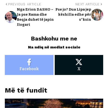
PREVIOUS ARTICLE
NEXT ARTICLE
Nga Erion DASHO –
Pse jo? Dua Lipa jep
Ja pse Rama dhe
këshilla edhe për
Beqja duhet të japin
s*ksin
llogari
Bashkohu me ne
Na ndiq në mediat sociale
Facebook
X
Më të fundit