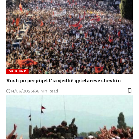
OPINIONE
Kush po përpiqet t’ia vjedhë qytetarëve sheshin
14/06/2026
8 Min Read