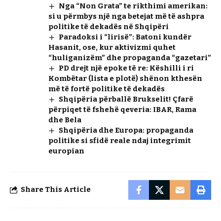
Nga “Non Grata” te rikthimi amerikan:
si u përmbys një nga betejat më të ashpra
politike të dekadës në Shqipëri
Paradoksi i “lirisë”: Batoni kundër
Hasanit, ose, kur aktivizmi quhet
“huliganizëm” dhe propaganda “gazetari”
PD drejt një epoke të re: Këshilli i ri
Kombëtar (lista e plotë) shënon kthesën
më të fortë politike të dekadës
Shqipëria përballë Brukselit! Çfarë
përpiqet të fshehë qeveria: IBAR, Rama
dhe Bela
Shqipëria dhe Europa: propaganda
politike si sfidë reale ndaj integrimit
europian
Share This Article