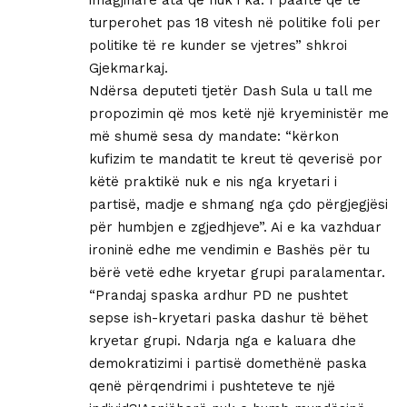
turperohet pas 18 vitesh në politike foli per
politike të re kunder se vjetres” shkroi
Gjekmarkaj.
Ndërsa deputeti tjetër Dash Sula u tall me
propozimin që mos ketë një kryeministër me
më shumë sesa dy mandate: “kërkon
kufizim te mandatit te kreut të qeverisë por
këtë praktikë nuk e nis nga kryetari i
partisë, madje e shmang nga çdo përgjegjësi
për humbjen e zgjedhjeve”. Ai e ka vazhduar
ironinë edhe me vendimin e Bashës për tu
bërë vetë edhe kryetar grupi paralamentar.
“Prandaj spaska ardhur PD ne pushtet
sepse ish-kryetari paska dashur të bëhet
kryetar grupi. Ndarja nga e kaluara dhe
demokratizimi i partisë domethënë paska
qenë përqendrimi i pushteteve te një