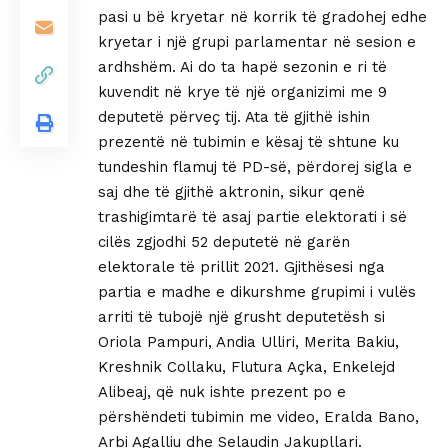
pasi u bë kryetar në korrik të gradohej edhe
kryetar i një grupi parlamentar në sesion e
ardhshëm. Ai do ta hapë sezonin e ri të
kuvendit në krye të një organizimi me 9
deputetë përveç tij. Ata të gjithë ishin
prezentë në tubimin e kësaj të shtune ku
tundeshin flamuj të PD-së, përdorej sigla e
saj dhe të gjithë aktronin, sikur qenë
trashigimtarë të asaj partie elektorati i së
cilës zgjodhi 52 deputetë në garën
elektorale të prillit 2021. Gjithësesi nga
partia e madhe e dikurshme grupimi i vulës
arriti të tubojë një grusht deputetësh si
Oriola Pampuri, Andia Ulliri, Merita Bakiu,
Kreshnik Collaku, Flutura Açka, Enkelejd
Alibeaj, që nuk ishte prezent po e
përshëndeti tubimin me video, Eralda Bano,
Arbi Agalliu dhe Selaudin Jakupllari.