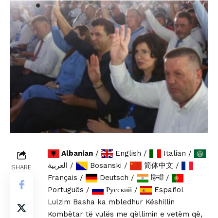
Albanian
/
English
/
Italian
/
العربية
/
Bosanski
/
简体中文
/
SHARE
Français
/
Deutsch
/
हिन्दी
/
Português
/
Русский
/
Español
Lulzim Basha ka mbledhur Këshillin
Kombëtar të vulës me qëllimin e vetëm që,