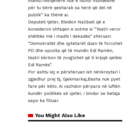
individ?!Asnjëherë nuk e humb mundësinë
për tu bërë qesharak sa herë që del në
publik” ka thënë ai.
Deputeti tjeter, Bledion Nallbati që e
konsideron shfaqen e sotme si “Teatri veror
shëtitës më i madhi i dekadës” shkruan:
“Demokratët dhe qytetarët duan të forcohet
PD dhe opozita që të mundin Edi Ramën,
teatri kërkon të zvoglohet që ti krijojë qetësi
Edi Ramës”.
Por ashtu siç e përshkruan ish nënkreytari i
zgjedhur prej tij, Gjekmarkaj,Basha nuk pyet
fare për këto. Ai vazhdon përpara në luftën
kundër politikës së vjetër, i bindur se betaja
sapo ka filluar.
You Might Also Like