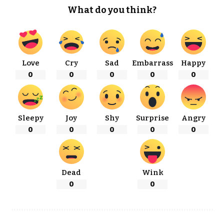
What do you think?
Love
Cry
Sad
Embarrass
Happy
0
0
0
0
0
Sleepy
Joy
Shy
Surprise
Angry
0
0
0
0
0
Dead
Wink
0
0