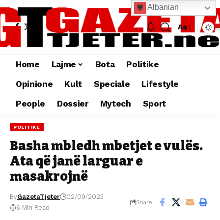
Albanian
Aa
Home
Lajme
Bota
Politike
Opinione
Kult
Speciale
Lifestyle
People
Dossier
Mytech
Sport
POLITIKE
Basha mbledh mbetjet e vulës.
Ata që janë larguar e
masakrojnë
By
GazetaTjeter
02/09/2023
Share
6 Min Read