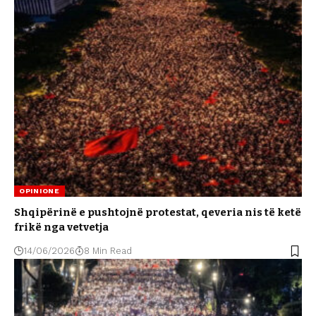
OPINIONE
Shqipërinë e pushtojnë protestat, qeveria nis të ketë
frikë nga vetvetja
14/06/2026
8 Min Read