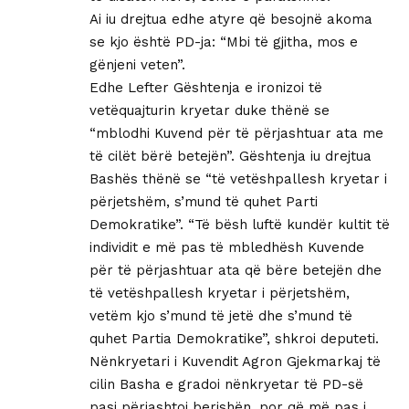
Ai iu drejtua edhe atyre që besojnë akoma
se kjo është PD-ja: “Mbi të gjitha, mos e
gënjeni veten”.
Edhe Lefter Gështenja e ironizoi të
vetëquajturin kryetar duke thënë se
“mblodhi Kuvend për të përjashtuar ata me
të cilët bërë betejën”. Gështenja iu drejtua
Bashës thënë se “të vetëshpallesh kryetar i
përjetshëm, s’mund të quhet Parti
Demokratike”. “Të bësh luftë kundër kultit të
individit e më pas të mbledhësh Kuvende
për të përjashtuar ata që bëre betejën dhe
të vetëshpallesh kryetar i përjetshëm,
vetëm kjo s’mund të jetë dhe s’mund të
quhet Partia Demokratike”, shkroi deputeti.
Nënkryetari i Kuvendit Agron Gjekmarkaj të
cilin Basha e gradoi nënkryetar të PD-së
pasi përjashtoi berishën, por që më pas i