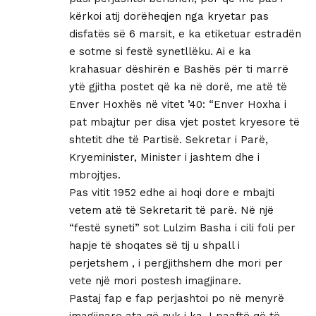
kërkoi atij dorëheqjen nga kryetar pas
disfatës së 6 marsit, e ka etiketuar estradën
e sotme si festë synetllëku. Ai e ka
krahasuar dëshirën e Bashës për ti marrë
ytë gjitha postet që ka në dorë, me atë të
Enver Hoxhës në vitet ’40: “Enver Hoxha i
pat mbajtur per disa vjet postet kryesore të
shtetit dhe të Partisë. Sekretar i Parë,
Kryeminister, Minister i jashtem dhe i
mbrojtjes.
Pas vitit 1952 edhe ai hoqi dore e mbajti
vetem atë të Sekretarit të parë. Në një
“festë syneti” sot Lulzim Basha i cili foli per
hapje të shoqates së tij u shpall i
perjetshem , i pergjithshem dhe mori per
vete një mori postesh imagjinare.
Pastaj fap e fap perjashtoi po në menyrë
imagjinare ata që nuk i ka. I paaftë që të