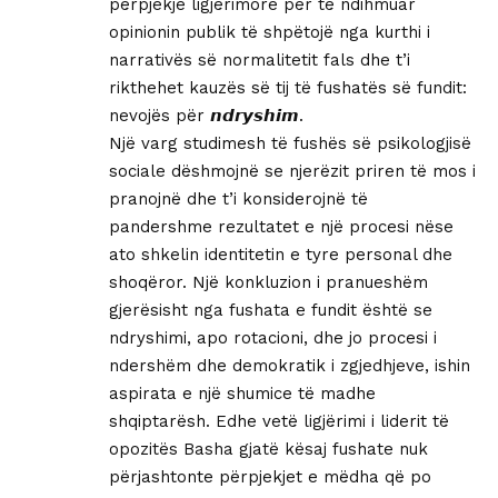
përpjekje ligjërimore për të ndihmuar
opinionin publik të shpëtojë nga kurthi i
narrativës së normalitetit fals dhe t’i
rikthehet kauzës së tij të fushatës së fundit:
nevojës për 𝙣𝙙𝙧𝙮𝙨𝙝𝙞𝙢.
Një varg studimesh të fushës së psikologjisë
sociale dëshmojnë se njerëzit priren të mos i
pranojnë dhe t’i konsiderojnë të
pandershme rezultatet e një procesi nëse
ato shkelin identitetin e tyre personal dhe
shoqëror. Një konkluzion i pranueshëm
gjerësisht nga fushata e fundit është se
ndryshimi, apo rotacioni, dhe jo procesi i
ndershëm dhe demokratik i zgjedhjeve, ishin
aspirata e një shumice të madhe
shqiptarësh. Edhe vetë ligjërimi i liderit të
opozitës Basha gjatë kësaj fushate nuk
përjashtonte përpjekjet e mëdha që po