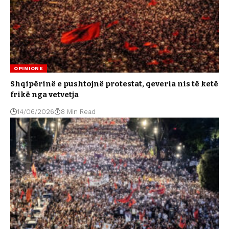
OPINIONE
Shqipërinë e pushtojnë protestat, qeveria nis të ketë
frikë nga vetvetja
14/06/2026
8 Min Read