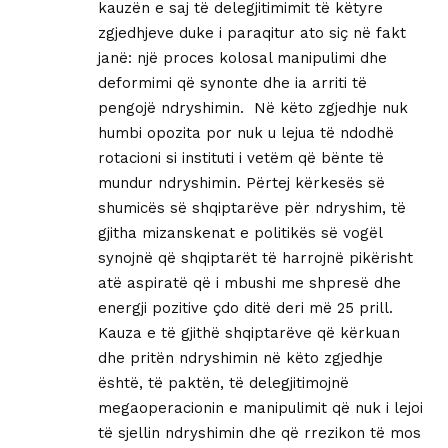
kauzën e saj të delegjitimimit të këtyre
zgjedhjeve duke i paraqitur ato siç në fakt
janë: një proces kolosal manipulimi dhe
deformimi që synonte dhe ia arriti të
pengojë ndryshimin. Në këto zgjedhje nuk
humbi opozita por nuk u lejua të ndodhë
rotacioni si instituti i vetëm që bënte të
mundur ndryshimin. Përtej kërkesës së
shumicës së shqiptarëve për ndryshim, të
gjitha mizanskenat e politikës së vogël
synojnë që shqiptarët të harrojnë pikërisht
atë aspiratë që i mbushi me shpresë dhe
energji pozitive çdo ditë deri më 25 prill.
Kauza e të gjithë shqiptarëve që kërkuan
dhe pritën ndryshimin në këto zgjedhje
është, të paktën, të delegjitimojnë
megaoperacionin e manipulimit që nuk i lejoi
të sjellin ndryshimin dhe që rrezikon të mos