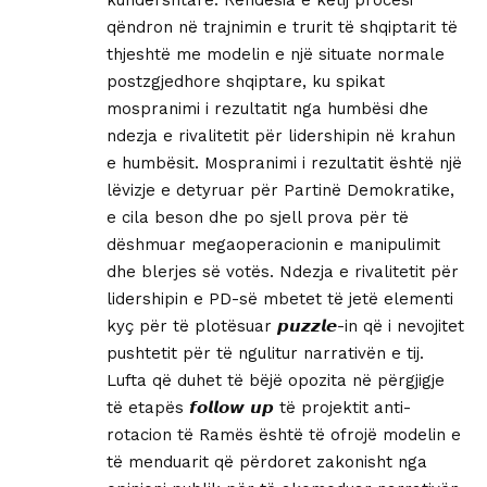
kundërshtare. Rëndësia e këtij procesi
qëndron në trajnimin e trurit të shqiptarit të
thjeshtë me modelin e një situate normale
postzgjedhore shqiptare, ku spikat
mospranimi i rezultatit nga humbësi dhe
ndezja e rivalitetit për lidershipin në krahun
e humbësit. Mospranimi i rezultatit është një
lëvizje e detyruar për Partinë Demokratike,
e cila beson dhe po sjell prova për të
dëshmuar megaoperacionin e manipulimit
dhe blerjes së votës. Ndezja e rivalitetit për
lidershipin e PD-së mbetet të jetë elementi
kyç për të plotësuar 𝙥𝙪𝙯𝙯𝙡𝙚-in që i nevojitet
pushtetit për të ngulitur narrativën e tij.
Lufta që duhet të bëjë opozita në përgjigje
të etapës 𝙛𝙤𝙡𝙡𝙤𝙬 𝙪𝙥 të projektit anti-
rotacion të Ramës është të ofrojë modelin e
të menduarit që përdoret zakonisht nga