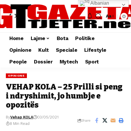
Albanian
Aa
Home
Lajme
Bota
Politike
Opinione
Kult
Speciale
Lifestyle
People
Dossier
Mytech
Sport
OPINIONE
VEHAP KOLA – 25 Prilli si peng
i ndryshimit, jo humbje e
opozitës
By
Vehap KOLA
03/05/2021
Share
8 Min Read