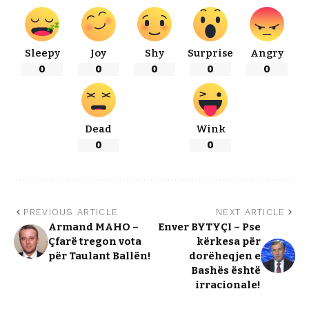
Sleepy
Joy
Shy
Surprise
Angry
0
0
0
0
0
Dead
Wink
0
0
PREVIOUS ARTICLE
NEXT ARTICLE
Armand MAHO –
Enver BYTYÇI – Pse
Çfarë tregon vota
kërkesa për
për Taulant Ballën!
dorëheqjen e
Bashës është
irracionale!