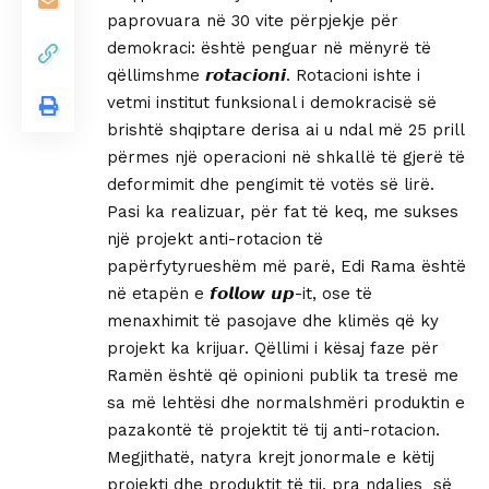
paprovuara në 30 vite përpjekje për
demokraci: është penguar në mënyrë të
qëllimshme 𝙧𝙤𝙩𝙖𝙘𝙞𝙤𝙣𝙞. Rotacioni ishte i
vetmi institut funksional i demokracisë së
brishtë shqiptare derisa ai u ndal më 25 prill
përmes një operacioni në shkallë të gjerë të
deformimit dhe pengimit të votës së lirë.
Pasi ka realizuar, për fat të keq, me sukses
një projekt anti-rotacion të
papërfytyrueshëm më parë, Edi Rama është
në etapën e 𝙛𝙤𝙡𝙡𝙤𝙬 𝙪𝙥-it, ose të
menaxhimit të pasojave dhe klimës që ky
projekt ka krijuar. Qëllimi i kësaj faze për
Ramën është që opinioni publik ta tresë me
sa më lehtësi dhe normalshmëri produktin e
pazakontë të projektit të tij anti-rotacion.
Megjithatë, natyra krejt jonormale e këtij
projekti dhe produktit të tij, pra ndaljes së