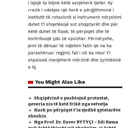
i lejojë ta bëjnë këtë asnjëherë tjetër. Ky
rrezik i vdekjes një herë e përgjithmonë i
institutit të rotacionit si instrument ndryshimi
duhet t’i shqetësojë sot shqiptarët dhe për
këtë duhet të flasë, të përpiqet dhe të
kontribuojë çdo zë opozitar. Përndryshe,
jemi të dënuar të ndjekim fatin që na ka
parashkruar regjimi, fat i cili ka nisur t’i
shpalosë menjëherë mërzinë dhe zymtësinë
e tij.
You Might Also Like
Shqipërinë e pushtojnë protestat,
qeveria nis të ketë frikë nga vetvetja
Kush po përpiqet t’ia vjedhë qytetarëve
sheshin
Nga Prof. Dr. Enver BYTYÇI – Edi Rama