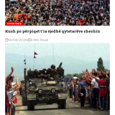
OPINIONE
Kush po përpiqet t’ia vjedhë qytetarëve sheshin
14/06/2026
8 Min Read