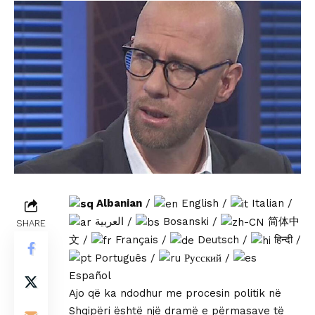
Albanian
/
English
/
Italian
/
العربية
/
Bosanski
/
简体中
SHARE
文
/
Français
/
Deutsch
/
हिन्दी
/
Português
/
Русский
/
Español
Ajo që ka ndodhur me procesin politik në
Shqipëri është një dramë e përmasave të