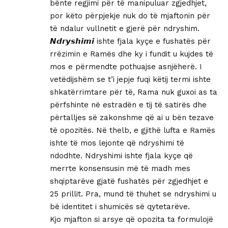
bënte regjimi për të manipuluar zgjedhjet,
por këto përpjekje nuk do të mjaftonin për
të ndalur vullnetit e gjerë për ndryshim.
𝙉𝙙𝙧𝙮𝙨𝙝𝙞𝙢𝙞 ishte fjala kyçe e fushatës për
rrëzimin e Ramës dhe ky i fundit u kujdes të
mos e përmendte pothuajse asnjëherë. I
vetëdijshëm se t’i jepje fuqi këtij termi ishte
shkatërrimtare për të, Rama nuk guxoi as ta
përfshinte në estradën e tij të satirës dhe
përtalljes së zakonshme që ai u bën tezave
të opozitës. Në thelb, e gjithë lufta e Ramës
ishte të mos lejonte që ndryshimi të
ndodhte. Ndryshimi ishte fjala kyçe që
merrte konsensusin më të madh mes
shqiptarëve gjatë fushatës për zgjedhjet e
25 prillit. Pra, mund të thuhet se ndryshimi u
bë identitet i shumicës së qytetarëve.
Kjo mjafton si arsye që opozita ta formulojë