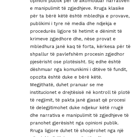
opinioni publik për të akomoduar narrativën
e manipulimit të zgjedhjeve. Rruga klasike
për ta bërë këtë është mbledhja e provave,
publikimi i tyre në media dhe ndjekja e
procedurës ligjore të hetimit e dënimit të
krimeve zgjedhore dhe, nëse provat e
mbledhura janë kaq të forta, kërkesa për të
shpallur të pavlefshëm procesin zgjedhor
pjesërisht ose plotësisht. Siç edhe është
dëshmuar nga komunikimi i ditëve të fundit,
opozita është duke e bërë këtë.
Megjithatë, duhet pranuar se me
institucionet e drejtësisë në kontroll të plotë
të regjimit, të pakta janë gjasat që procesi
të delegjitimohet duke ndjekur këtë rrugë
dhe narrativa e manipulimit të zgjedhjeve të
pranohet gjerësisht nga opinioni publik.
Rruga ligjore duhet të shoqërohet nga një