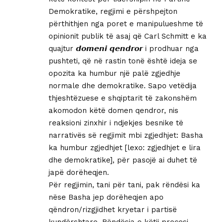
Demokratike, regjimi e përshpejton
përthithjen nga poret e manipulueshme të
opinionit publik të asaj që Carl Schmitt e ka
quajtur 𝙙𝙤𝙢𝙚𝙣𝙞 𝙦𝙚𝙣𝙙𝙧𝙤𝙧 i prodhuar nga
pushteti, që në rastin tonë është ideja se
opozita ka humbur një palë zgjedhje
normale dhe demokratike. Sapo vetëdija
thjeshtëzuese e shqiptarit të zakonshëm
akomodon këtë domen qendror, nis
reaksioni zinxhir i ndjekjes besnike të
narrativës së regjimit mbi zgjedhjet: Basha
ka humbur zgjedhjet [lexo: zgjedhjet e lira
dhe demokratike], për pasojë ai duhet të
japë dorëheqjen.
Për regjimin, tani për tani, pak rëndësi ka
nëse Basha jep dorëheqjen apo
qëndron/rizgjidhet kryetar i partisë