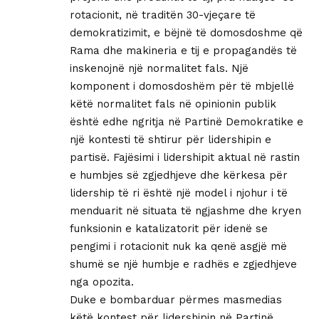
rotacionit, në traditën 30-vjeçare të
demokratizimit, e bëjnë të domosdoshme që
Rama dhe makineria e tij e propagandës të
inskenojnë një normalitet fals. Një
komponent i domosdoshëm për të mbjellë
këtë normalitet fals në opinionin publik
është edhe ngritja në Partinë Demokratike e
një kontesti të shtirur për lidershipin e
partisë. Fajësimi i lidershipit aktual në rastin
e humbjes së zgjedhjeve dhe kërkesa për
lidership të ri është një model i njohur i të
menduarit në situata të ngjashme dhe kryen
funksionin e katalizatorit për idenë se
pengimi i rotacionit nuk ka qenë asgjë më
shumë se një humbje e radhës e zgjedhjeve
nga opozita.
Duke e bombarduar përmes masmedias
këtë kontest për lidershipin në Partinë