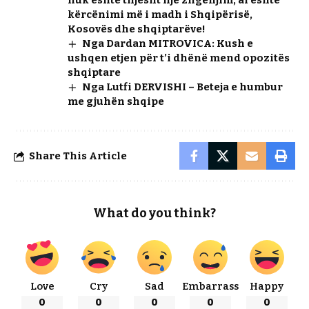
nuk është thjesht një zhgënjim, ai është
kërcënimi më i madh i Shqipërisë,
Kosovës dhe shqiptarëve!
Nga Dardan MITROVICA: Kush e
ushqen etjen për t’i dhënë mend opozitës
shqiptare
Nga Lutfi DERVISHI – Beteja e humbur
me gjuhën shqipe
Share This Article
What do you think?
Love
Cry
Sad
Embarrass
Happy
0
0
0
0
0