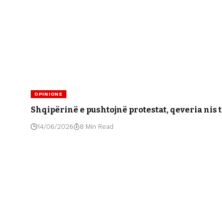
OPINIONE
Shqipërinë e pushtojnë protestat, qeveria nis t
14/06/2026
8 Min Read