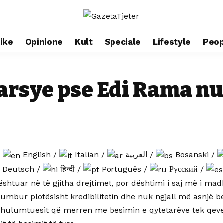
tike
Opinione
Kult
Speciale
Lifestyle
Peop
rsye pse Edi Rama nu
/
English
/
Italian
/
العربية
/
Bosanski
/
Deutsch
/
हिन्दी
/
Português
/
Русский
/
ështuar në të gjitha drejtimet, por dështimi i saj më i mad
humbur plotësisht kredibilitetin dhe nuk ngjall më asnjë b
 hulumtuesit që merren me besimin e qytetarëve tek qever