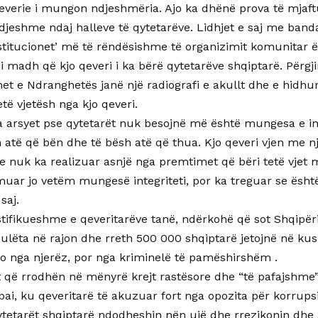
 qeverie i mungon ndjeshmëria. Ajo ka dhënë prova të mja
djeshme ndaj halleve të qytetarëve. Lidhjet e saj me banda
stitucionet’ më të rëndësishme të organizimit komunitar ë
i madh që kjo qeveri i ka bërë qytetarëve shqiptarë. Përgj
t e Ndranghetës janë një radiografi e akullt dhe e hidhur e
të vjetësh nga kjo qeveri.
ga arsyet pse qytetarët nuk besojnë më është mungesa e inte
 atë që bën dhe të bësh atë që thua. Kjo qeveri vjen me nj
 nuk ka realizuar asnjë nga premtimet që bëri tetë vjet m
uar jo vetëm mungesë integriteti, por ka treguar se është
saj.
stifikueshme e qeveritarëve tanë, ndërkohë që sot Shqipër
ulëta në rajon dhe rreth 500 000 shqiptarë jetojnë në ku
jo nga njerëz, por nga kriminelë të pamëshirshëm .
 që rrodhën në mënyrë krejt rastësore dhe “të pafajshme” 
ai, ku qeveritarë të akuzuar fort nga opozita për korrupsio
tetarët shqiptarë ndodheshin nën ujë dhe rrezikonin dhe a