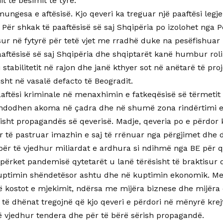
t të besimit të tyre.
mungesa e aftësisë. Kjo qeveri ka treguar një paaftësi leg
. Për shkak të paaftësisë së saj Shqipëria po izolohet nga
sur në fytyrë për tetë vjet me rradhë duke na pesëfishuar 
aftësisë së saj Shqipëria dhe shqiptarët kanë humbur roli
 stabilitetit në rajon dhe janë kthyer sot në anëtarë të proj
isht në vasalë defacto të Beogradit.
aftësi kriminale në menaxhimin e fatkeqësisë së tërmeti
 ndodhen akoma në çadra dhe në shumë zona rindërtimi e
sht propagandës së qeverisë. Madje, qeveria po e përdor k
 të pastruar imazhin e saj të rrënuar nga përgjimet dhe 
 për të vjedhur miliardat e ardhura si ndihmë nga BE për q
 përket pandemisë qytetarët u lanë tërësisht të braktisur
kuptimin shëndetësor ashtu dhe në kuptimin ekonomik. Me 
ë kostot e mjekimit, ndërsa me mijëra biznese dhe mijëra 
të dhënat tregojnë që kjo qeveri e përdori në mënyrë krej
të vjedhur tendera dhe për të bërë sërish propagandë.