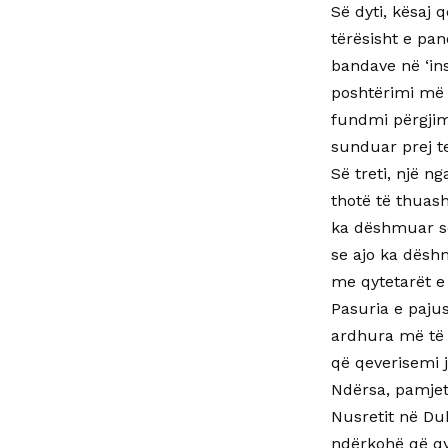
Së dyti, kësaj
tërësisht e pan
bandave në ‘in
poshtërimi më 
fundmi përgjime
sunduar prej te
Së treti, një n
thotë të thuash
ka dëshmuar se
se ajo ka dëshm
me qytetarët e 
Pasuria e paju
ardhura më të 
që qeverisemi 
Ndërsa, pamjet
Nusretit në Dub
ndërkohë që qy