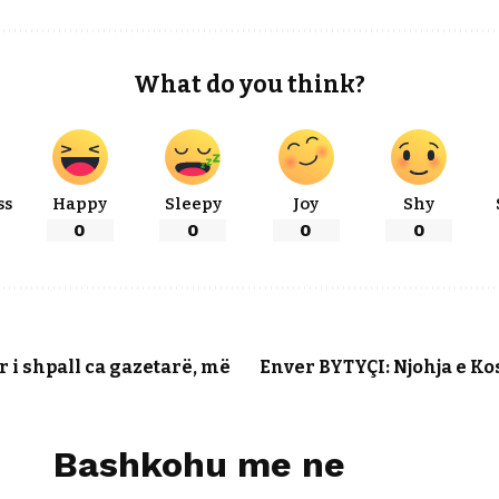
What do you think?
ss
Happy
Sleepy
Joy
Shy
0
0
0
0
 i shpall ca gazetarë, më
Enver BYTYÇI: Njohja e Kos
Bashkohu me ne