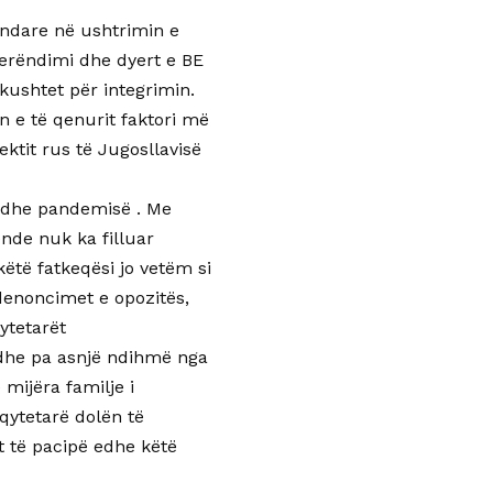
jendare në ushtrimin e
 Perëndimi dhe dyert e BE
kushtet për integrimin.
n e të qenurit faktori më
ektit rus të Jugosllavisë
t dhe pandemisë . Me
nde nuk ka filluar
ëtë fatkeqësi jo vetëm si
denoncimet e opozitës,
ytetarët
 dhe pa asnjë ndihmë nga
mijëra familje i
qytetarë dolën të
t të pacipë edhe këtë