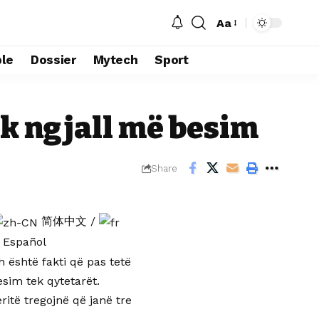
Aa
Font
Resizer
le
Dossier
Mytech
Sport
k ngjall më besim
Share
简体中文
/
Español
h është fakti që pas tetë
esim tek qytetarët.
itë tregojnë që janë tre