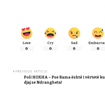
Love
Cry
Sad
Embarra
0
0
0
0
PREVIOUS ARTICLE
Poli HOXHA – Pse Rama është i vërtetë kur
djaj se Ndrangheta!