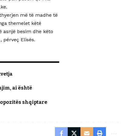
ke.
 thyerjen më të madhe të
 nga themelet këtë
më asnjë besim dhe këto
 përveç Elisës.
tvetja
jim, ai është
opozitës shqiptare