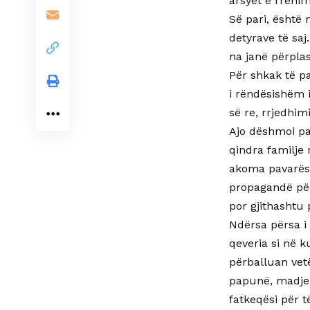
arsyet e rrënimi
Së pari, është 
detyrave të saj
na janë përpla
Për shkak të pa
i rëndësishëm i
së re, rrjedhim
Ajo dëshmoi pa
qindra familje
akoma pavarësi
propagandë për
por gjithashtu
Ndërsa përsa i
qeveria si në 
përballuan vet
papunë, madje 
fatkeqësi për 