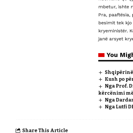
mbetur, ishte 
Pra, paaftësia
besimit tek kj
kryeministër. K
janë arsyet kr
You Migh
Shqipërinë 
Kush po për
Nga Prof. D
kërcënimi më 
Nga Dardan
Nga Lutfi 
Share This Article