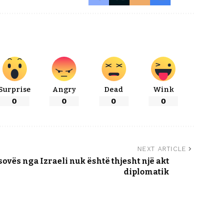
Surprise
Angry
Dead
Wink
0
0
0
0
NEXT ARTICLE
ovës nga Izraeli nuk është thjesht një akt
diplomatik