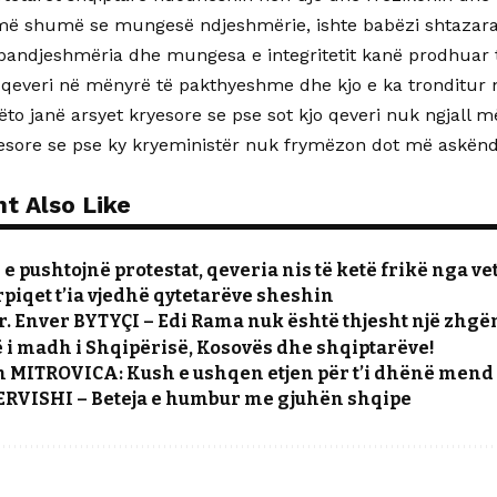
më shumë se mungesë ndjeshmërie, ishte babëzi shtazara
, pandjeshmëria dhe mungesa e integritetit kanë prodhuar
o qeveri në mënyrë të pakthyeshme dhe kjo e ka tronditur
ëto janë arsyet kryesore se pse sot kjo qeveri nuk ngjall 
yesore se pse ky kryeministër nuk frymëzon dot më askënd,
t Also Like
e pushtojnë protestat, qeveria nis të ketë frikë nga ve
piqet t’ia vjedhë qytetarëve sheshin
r. Enver BYTYÇI – Edi Rama nuk është thjesht një zhgën
i madh i Shqipërisë, Kosovës dhe shqiptarëve!
 MITROVICA: Kush e ushqen etjen për t’i dhënë mend 
DERVISHI – Beteja e humbur me gjuhën shqipe