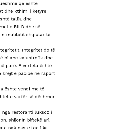
ftueshme që është
t dhe kthimi i këtyre
shtë tallja dhe
imet e BILD dhe së
 realitetit shqiptar të
gritetit. Integritet do të
ë bilanc katastrofik dhe
ë parë. E vërteta është
 krejt e pacipë në raport
ia është vendi me të
shtet e varfërisë dëshmon
nga restoranti luksoz i
n, shijonin biftekë ari,
të pak pasuri që i ka