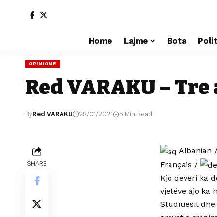
Home
Lajme
Bota
Poli
OPINIONE
Red VARAKU – Tre a
By
Red VARAKU
28/01/2021
5 Min Read
Albanian
Français
/
SHARE
Kjo qeveri ka d
vjetëve ajo ka 
Studiuesit dhe