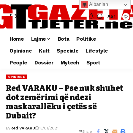
Albanian
Aa
Home
Lajme
Bota
Politike
Opinione
Kult
Speciale
Lifestyle
People
Dossier
Mytech
Sport
OPINIONE
Red VARAKU – Pse nuk shuhet
dot zemërimi që ndezi
maskarallëku i çetës së
Dubait?
By
Red VARAKU
13/01/2021
Share