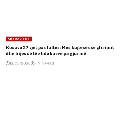
AKTUALITET
Kosova 27 vjet pas luftës: Mes kujtesës së çlirimit
dhe hijes së të zhdukurve pa gjurmë
12/06/2026
7 Min Read