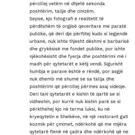
përcillej vetëm në dhjetë sekonda
poshtërim, tallje dhe cinizëm.
Sepse, kjo fotografi e realitetit të
përditshëm të orgjisë qeveritare me paratë
publike, që deri dje përflitej kudo si legjendë
urbane, nuk ishte thjesht dëshmi e barbarisë
dhe grykësisë me fondet publike, por ishte
njëkohësisht dhe fyerja dhe poshtërimi më i
madh për qytetarët e këtij vendi. Sigurisht
humbja e parave është e rëndë, por asgjë
nuk dhemb më shumë se sa tallja dhe
poshtërimi që përcillej përmes asaj videoje.
Deri tani qytetarët e kishin të qartë se si
vidheshin, por kurrë nuk kishin parë se si
përkthehej kjo në terma luksi, ku në
kryeqytetin e Sheikëve, në një restorant gati
kozmik për çmimet, ndërkohë që me mijëra
qytetarë flenë në çadra dhe ndërkohë që ne