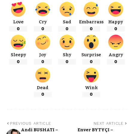
Love
Cry
Sad
Embarrass
Happy
0
0
0
0
0
Sleepy
Joy
Shy
Surprise
Angry
0
0
0
0
0
Dead
Wink
0
0
PREVIOUS ARTICLE
NEXT ARTICLE
Andi BUSHATI –
Enver BYTYÇI –