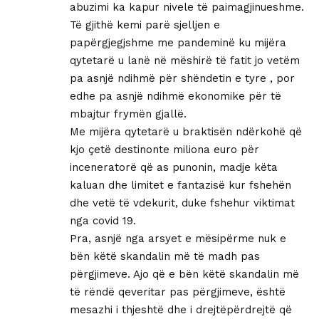
abuzimi ka kapur nivele të paimagjinueshme.
Të gjithë kemi parë sjelljen e
papërgjegjshme me pandeminë ku mijëra
qytetarë u lanë në mëshirë të fatit jo vetëm
pa asnjë ndihmë për shëndetin e tyre , por
edhe pa asnjë ndihmë ekonomike për të
mbajtur frymën gjallë.
Me mijëra qytetarë u braktisën ndërkohë që
kjo çetë destinonte miliona euro për
inceneratorë që as punonin, madje këta
kaluan dhe limitet e fantazisë kur fshehën
dhe vetë të vdekurit, duke fshehur viktimat
nga covid 19.
Pra, asnjë nga arsyet e mësipërme nuk e
bën këtë skandalin më të madh pas
përgjimeve. Ajo që e bën këtë skandalin më
të rëndë qeveritar pas përgjimeve, është
mesazhi i thjeshtë dhe i drejtëpërdrejtë që