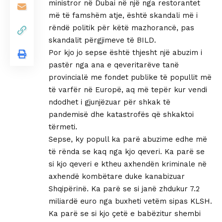
ministror në Dubai në një nga restorantet
më të famshëm atje, është skandali më i
rëndë politik për këtë mazhorancë, pas
skandalit përgjimeve të BILD.
Por kjo jo sepse është thjesht një abuzim i
pastër nga ana e qeveritarëve tanë
provincialë me fondet publike të popullit më
të varfër në Europë, aq më tepër kur vendi
ndodhet i gjunjëzuar për shkak të
pandemisë dhe katastrofës që shkaktoi
tërmeti.
Sepse, ky popull ka parë abuzime edhe më
të rënda se kaq nga kjo qeveri. Ka parë se
si kjo qeveri e ktheu axhendën kriminale në
axhendë kombëtare duke kanabizuar
Shqipërinë. Ka parë se si janë zhdukur 7.2
miliardë euro nga buxheti vetëm sipas KLSH.
Ka parë se si kjo çetë e babëzitur shembi