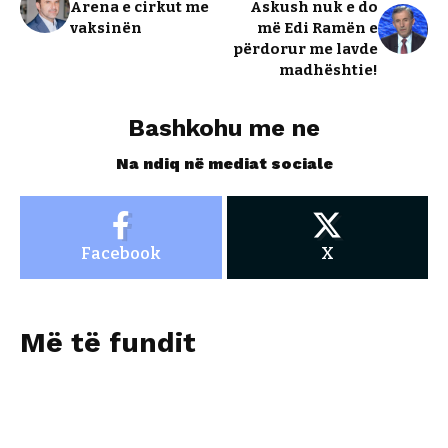
Arena e cirkut me
Askush nuk e do
vaksinën
më Edi Ramën e
përdorur me lavde
madhështie!
Bashkohu me ne
Na ndiq në mediat sociale
Facebook
X
Më të fundit