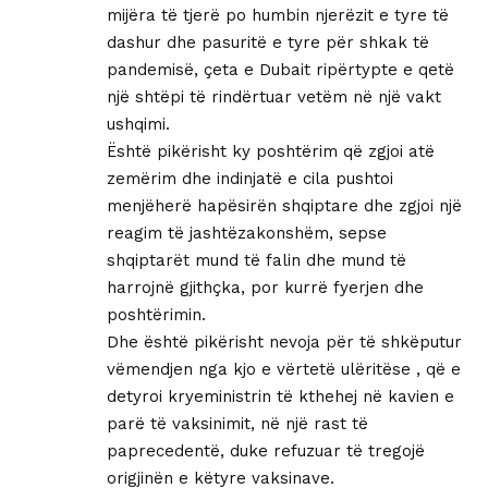
mijëra të tjerë po humbin njerëzit e tyre të
dashur dhe pasuritë e tyre për shkak të
pandemisë, çeta e Dubait ripërtypte e qetë
një shtëpi të rindërtuar vetëm në një vakt
ushqimi.
Është pikërisht ky poshtërim që zgjoi atë
zemërim dhe indinjatë e cila pushtoi
menjëherë hapësirën shqiptare dhe zgjoi një
reagim të jashtëzakonshëm, sepse
shqiptarët mund të falin dhe mund të
harrojnë gjithçka, por kurrë fyerjen dhe
poshtërimin.
Dhe është pikërisht nevoja për të shkëputur
vëmendjen nga kjo e vërtetë ulëritëse , që e
detyroi kryeministrin të kthehej në kavien e
parë të vaksinimit, në një rast të
paprecedentë, duke refuzuar të tregojë
origjinën e këtyre vaksinave.