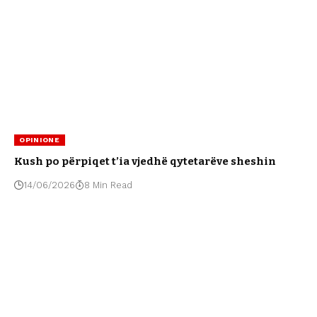
OPINIONE
Kush po përpiqet t’ia vjedhë qytetarëve sheshin
14/06/2026
8 Min Read