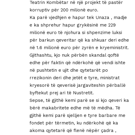
Teatrin Kombëtar në një projekt të pastër
korruptiv për 200 milionë euro.
Ka parë vjedhjen e hapur tek Unaza , madje
e ka shprehur hapur grykësinë me 229
milionë euro të njohura si shpenzime luksi
për barkun qeveritar që ka shkuar deri edhe
në 1.6 milionë euro për zyrën e kryeministrit.
Gjithashtu, kjo nuk përbën skandal qoftë
edhe për faktin që ndërkohë që vendi ishte
në pushtetin e ujit dhe qytetarët po
rrezikonin deri dhe jetët e tyre, ministrat
kryesorë të qeverisë jargaviteshin përballë
byftekut prej ari të Nustretit.
Sepse, të gjithë kemi parë se si kjo qeveri ka
bërë makabritete edhe më të mëdha. Të
gjithë kemi parë sjelljen e tyre barbare me
fondet për tërmetin, ku ndërkohë që ka
akoma qytetarë që flenë nëpër çadra ,