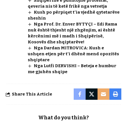
Shqipërinë e pushtojnë protestat,
qeveria nis të ketë frikë nga vetvetja
Kush po përpiqet t’ia vjedhë qytetarëve
sheshin
Nga Prof. Dr. Enver BYTYÇI – Edi Rama
nuk është thjesht një zhgënjim, ai është
kërcënimi më i madh i Shqipërisë,
Kosovës dhe shqiptarëve!
Nga Dardan MITROVICA: Kush e
ushqen etjen për t’i dhënë mend opozitës
shqiptare
Nga Lutfi DERVISHI – Beteja e humbur
me gjuhën shqipe
Share This Article
What do you think?