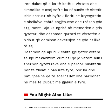
Por, duket që e ka të kotë! E vërteta dhe
simbolika e asaj sofre ku nëpunës të shtetit
ishin shtruar në byftek floriri në kryeqytetin
e sheikëve është asgjësuese dhe rrëzon çdo
argument . Ajo ka ngrirë në memorien e çdo
qytetari dhe dëshmon qartazi të vërtetën e
hidhur që dominon qeverisjen në çdo hallkë
të saj.
Dëshmon që ajo nuk është gjë tjetër vetëm
se një mekanizëm kriminal që jo vetëm nuk i
shërben qytetarëve dhe e përdor pushtetin
për të zhvatur pasuritë tyre, por ka dhe
paturpësinë që të zdërhallet dhe harbohet
në mes të Dubait me gjakun e tyre.
You Might Also Like