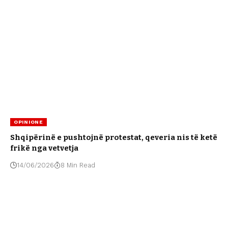
OPINIONE
Shqipërinë e pushtojnë protestat, qeveria nis të ketë
frikë nga vetvetja
14/06/2026
8 Min Read