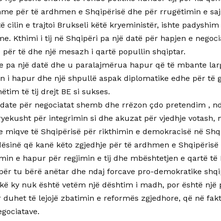
me për të ardhmen e Shqipërisë dhe për rrugëtimin e saj 
të cilin e trajtoi Brukseli këtë kryeministër, ishte padyshim
. Kthimi i tij në Shqipëri pa një datë për hapjen e negoci
 për të dhe një mesazh i qartë popullin shqiptar.
ye pa një datë dhe u paralajmërua hapur që të mbante larg
on i hapur dhe një shpullë aspak diplomatike edhe për të g
ëtim të tij drejt BE si sukses.
date për negociatat shemb dhe rrëzon çdo pretendim , nd
kryekusht për integrimin si dhe akuzat për vjedhje votash
 miqve të Shqipërisë për rikthimin e demokracisë në Shq
dësinë që kanë këto zgjedhje për të ardhmen e Shqipërisë 
min e hapur për regjimin e tij dhe mbështetjen e qartë të 
për tu bërë anëtar dhe ndaj forcave pro-demokratike shqi
ikë ky nuk është vetëm një dështim i madh, por është një 
 duhet të lejojë zbatimin e reformës zgjedhore, që në fak
egociatave.