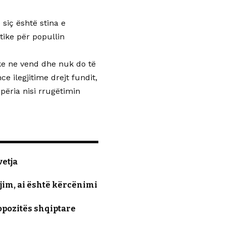
 siç është stina e
tike për popullin
ike ne vend dhe nuk do të
 ilegjitime drejt fundit,
ipëria nisi rrugëtimin
vetja
jim, ai është kërcënimi
pozitës shqiptare