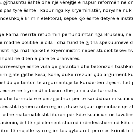
E gjithashtu është dhe një vërejtje e hapur reformën në dr
i sipas tyre është i kapur nga ky kryeministër, ndryshe nuk
 ndëshkojë krimin elektoral, sepse kjo është detyrë e instit
që Rama merrte refuzimin përfundimtar nga Brukseli, në 
e madhe politike ,e cila i dha fund të gjitha spekulimev
isht nga matrapikët e kryeministrit nëpër studiot tekevizive
 shpall në ditën e parë të pranverës.
marrëveshje është vula që garanton dhe betonizon bashki
him gjatë gjithë kësaj kohe, duke rrëzuar çdo argument ku
shdo që tenton të argumentojë të kundërtën thjesht flet p
ik është në frymë dhe besim dhe jo në akte formale.
e dhe formula e e perzgjedhur për të kandiduar si koalicio
tësisht frymën anti-rregjim, duke krijuar një sintezë që 
 edhe matematikisht fitoren për këtë koalicion në tavolinë
otacionin, është një element shumë i rëndësishëm në këto
ritur të mbjellë ky rregjim tek qytetarët, përmes krimit t