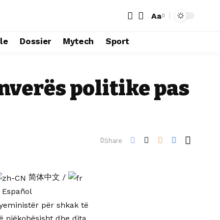
Aa
le
Dossier
Mytech
Sport
nverës politike pas
Share
简体中文
/
Español
yeministër për shkak të
ë njëkohësisht dhe dita