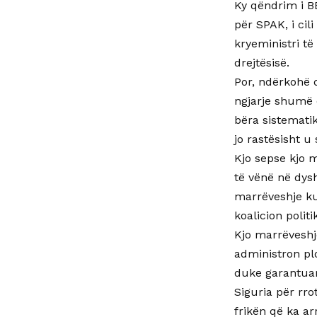
Ky qëndrim i B
për SPAK, i cil
kryeministri të
drejtësisë.
Por, ndërkohë 
ngjarje shumë 
bëra sistematik
jo rastësisht u
Kjo sepse kjo 
të vënë në dys
marrëveshje ku
koalicion polit
Kjo marrëveshj
administron plo
duke garantuar
Siguria për rr
frikën që ka ar