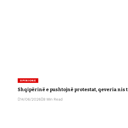
OPINIONE
Shqipërinë e pushtojnë protestat, qeveria nis t
14/06/2026
8 Min Read