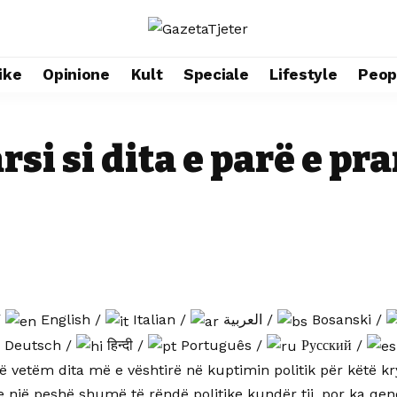
ike
Opinione
Kult
Speciale
Lifestyle
Peop
i si dita e parë e pra
/
English
/
Italian
/
العربية
/
Bosanski
/
Deutsch
/
हिन्दी
/
Português
/
Русский
/
ë vetëm dita më e vështirë në kuptimin politik për këtë kr
 një peshë shumë të rëndë politike kundër tij, por ka qen