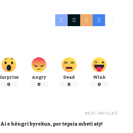
Surprise
Angry
Dead
Wink
0
0
0
0
NEXT ARTICLE
Ai e hëngri byrekun, por tepsia mbeti aty!