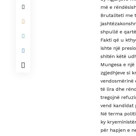
më e rëndësish
Brutaliteti me 
jashtëzakonshme
shpullë e qartë
Fakti që u kth
ishte një presi
shitën këtë udh
Mungesa e një 
zgjedhjeve si 
vendosmërinë e
të lira dhe rën
tregojnë refuzi
vend kandidat 
Në terma polit
ky kryeministër
për hapjen e n