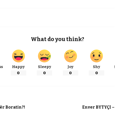
What do you think?
ss
Happy
Sleepy
Joy
Shy
0
0
0
0
ër Boratin?!
Enver BYTYÇI – 