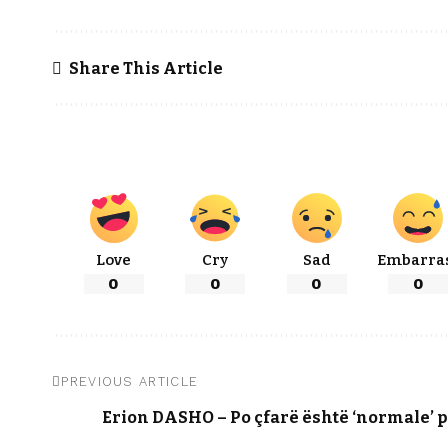
Share This Article
Love
Cry
Sad
Embarra
0
0
0
0
PREVIOUS ARTICLE
Erion DASHO – Po çfarë është ‘normale’ p