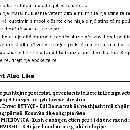
n e ka instaluar në cdo qelizë të shtetit.
një marsi nuk është vetëm dita e fillimit të një stine të re
 në kuptimin simbolik është dhe nisja e një stine të re poli
jë dimri të acartë 30 vjeçar.
 mbetet një ditë shumë e rëndësishme për zhvillimet polit
tëm si dita që vulosi rrugën pa kthim të kësaj mazhorance
 që shënoi fillimin e fundit të tranzicionit dhe dita kur Shq
të re, drejt një epoke të re.
t Also Like
 pushtojnë protestat, qeveria nis të ketë frikë nga vet
piqet t’ia vjedhë qytetarëve sheshin
r. Enver BYTYÇI – Edi Rama nuk është thjesht një zhgën
hqipërisë, Kosovës dhe shqiptarëve!
MITROVICA: Kush e ushqen etjen për t’i dhënë mend o
ERVISHI – Beteja e humbur me gjuhën shqipe