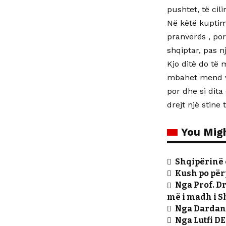
pushtet, të cili
Në këtë kuptim 
pranverës , por
shqiptar, pas n
Kjo ditë do të
mbahet mend ve
por dhe si dita
drejt një stine 
You Migh
Shqipërinë e
Kush po për
Nga Prof. D
më i madh i S
Nga Dardan 
Nga Lutfi D