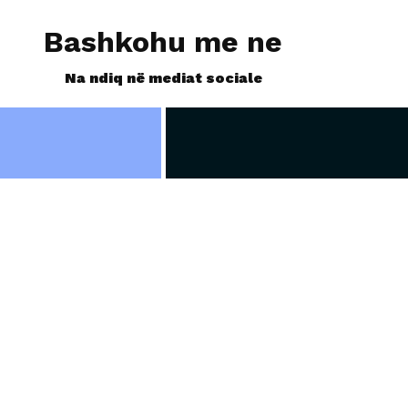
Bashkohu me ne
Na ndiq në mediat sociale