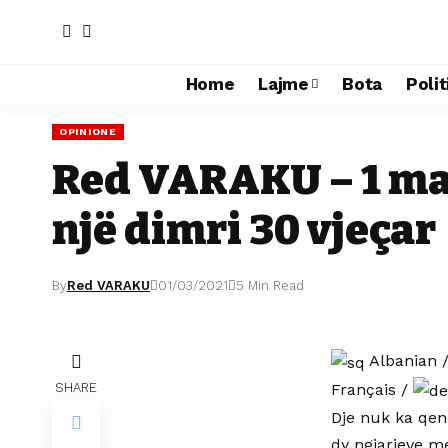
Home
Lajme
Bota
Polit
OPINIONE
Red VARAKU – 1 mars
një dimri 30 vjeçar
By
Red VARAKU
01/03/2021
5 Min Read
Albanian
Français
/
SHARE
Dje nuk ka qen
dy ngjarjeve me