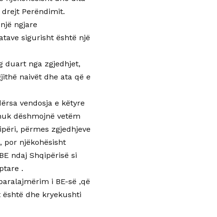
drejt Perëndimit.
 një ngjare
atave sigurisht është një
 duart nga zgjedhjet,
jithë naivët dhe ata që e
ërsa vendosja e këtyre
, nuk dëshmojnë vetëm
ipëri, përmes zgjedhjeve
, por njëkohësisht
BE ndaj Shqipërisë si
ptare .
paralajmërim i BE-së ,që
t është dhe kryekushti