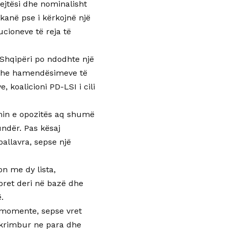
ejtësi dhe nominalisht
 kanë pse i kërkojnë një
ucioneve të reja të
Shqipëri po ndodhte një
e dhe hamendësimeve të
, koalicioni PD-LSI i cili
min e opozitës aq shumë
ndër. Pas kësaj
allavra, sepse një
n me dy lista,
zbret deri në bazë dhe
.
 momente, sepse vret
ë krimbur ne para dhe