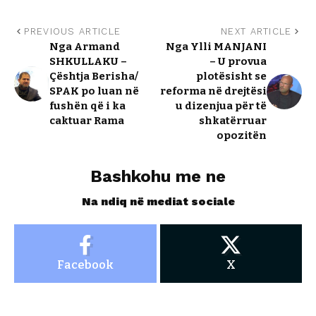
PREVIOUS ARTICLE
NEXT ARTICLE
Nga Armand
Nga Ylli MANJANI
SHKULLAKU –
– U provua
Çështja Berisha/
plotësisht se
SPAK po luan në
reforma në drejtësi
fushën që i ka
u dizenjua për të
caktuar Rama
shkatërruar
opozitën
Bashkohu me ne
Na ndiq në mediat sociale
Facebook
X