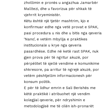
zhvillimin e pronës u angazhua Jamarbër
Malltezi, dhe u favorizua për shkak të
vjehrrit kryeministër.
Këtu është një tjetër mashtrim, kjo e
konfirmuar edhe nga vetë provat e SPAK,
pasi procedura u nis dhe u bitis nga qeveria
‘Nano’, e vetëm mbyllja e praktikes
institucionale u krye nga qeveria
pasardhëse. Edhe në ketë rast SPAK, nuk
gjen prova për të ngritur akuzë, por
përpëlitet të sjellë vendime e komunikime
shkresore, pa arritur të ngrejë akuzë, por
vetëm pështjellim informacionesh për
konsum politik.
E për të lidhur emrin e Sali Berishës me
këtë praktikë i atribuohet një vendim
kolegjial qeverie, për ndryshimin e
metodologjisë me të cilën ish-pronarët