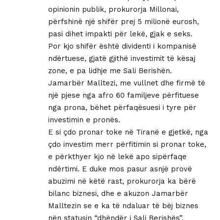
opinionin publik, prokurorja Millonai,
përfshinë një shifër prej 5 milionë eurosh,
pasi dihet impakti për lekë, gjak e seks.
Por kjo shifër është dividenti i kompanisë
ndërtuese, gjatë gjithë investimit të kësaj
zone, e pa lidhje me Sali Berishën.
Jamarbër Malltezi, me vullnet dhe firmë të
një pjese nga afro 60 familjeve përfituese
nga prona, bëhet përfaqësuesi i tyre për
investimin e pronës.
E si çdo pronar toke në Tiranë e gjetkë, nga
çdo investim merr përfitimin si pronar toke,
e përkthyer kjo në lekë apo sipërfaqe
ndërtimi. E duke mos pasur asnjë provë
abuzimi në këtë rast, prokurorja ka bërë
bilanc biznesi, dhe e akuzon Jamarbër
Malltezin se e ka të ndaluar të bëj biznes
nën statusin “dhëndër i Sali Berishës”.