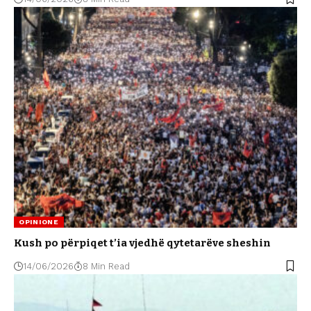
OPINIONE
Kush po përpiqet t’ia vjedhë qytetarëve sheshin
14/06/2026
8 Min Read