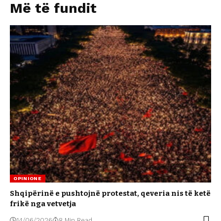
Më të fundit
OPINIONE
Shqipërinë e pushtojnë protestat, qeveria nis të ketë
frikë nga vetvetja
14/06/2026
8 Min Read