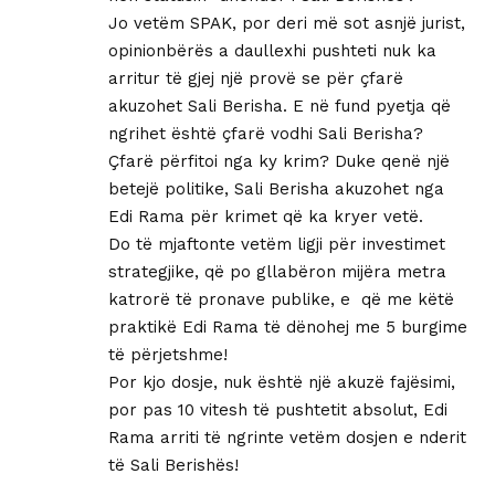
Jo vetëm SPAK, por deri më sot asnjë jurist,
opinionbërës a daullexhi pushteti nuk ka
arritur të gjej një provë se për çfarë
akuzohet Sali Berisha. E në fund pyetja që
ngrihet është çfarë vodhi Sali Berisha?
Çfarë përfitoi nga ky krim? Duke qenë një
betejë politike, Sali Berisha akuzohet nga
Edi Rama për krimet që ka kryer vetë.
Do të mjaftonte vetëm ligji për investimet
strategjike, që po gllabëron mijëra metra
katrorë të pronave publike, e që me këtë
praktikë Edi Rama të dënohej me 5 burgime
të përjetshme!
Por kjo dosje, nuk është një akuzë fajësimi,
por pas 10 vitesh të pushtetit absolut, Edi
Rama arriti të ngrinte vetëm dosjen e nderit
të Sali Berishës!