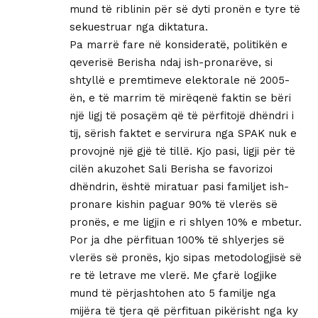
mund të riblinin për së dyti pronën e tyre të
sekuestruar nga diktatura.
Pa marrë fare në konsideratë, politikën e
qeverisë Berisha ndaj ish-pronarëve, si
shtyllë e premtimeve elektorale në 2005-
ën, e të marrim të mirëqenë faktin se bëri
një ligj të posaçëm që të përfitojë dhëndri i
tij, sërish faktet e servirura nga SPAK nuk e
provojnë një gjë të tillë. Kjo pasi, ligji për të
cilën akuzohet Sali Berisha se favorizoi
dhëndrin, është miratuar pasi familjet ish-
pronare kishin paguar 90% të vlerës së
pronës, e me ligjin e ri shlyen 10% e mbetur.
Por ja dhe përfituan 100% të shlyerjes së
vlerës së pronës, kjo sipas metodologjisë së
re të letrave me vlerë. Me çfarë logjike
mund të përjashtohen ato 5 familje nga
mijëra të tjera që përfituan pikërisht nga ky