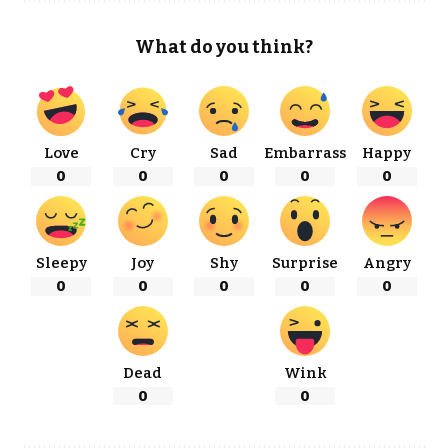
What do you think?
Love
Cry
Sad
Embarrass
Happy
0
0
0
0
0
Sleepy
Joy
Shy
Surprise
Angry
0
0
0
0
0
Dead
Wink
0
0