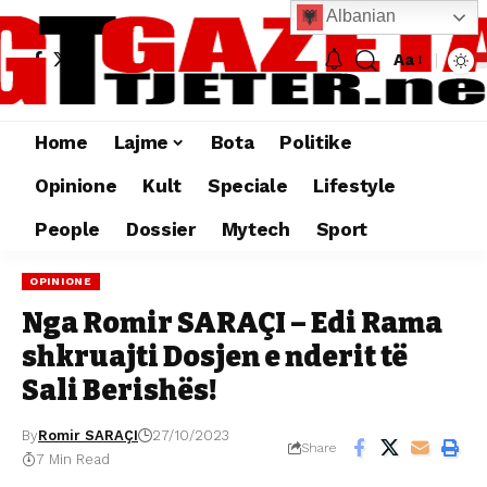
Albanian
Aa
Home
Lajme
Bota
Politike
Opinione
Kult
Speciale
Lifestyle
People
Dossier
Mytech
Sport
OPINIONE
Nga Romir SARAÇI – Edi Rama
shkruajti Dosjen e nderit të
Sali Berishës!
By
Romir SARAÇI
27/10/2023
Share
7 Min Read