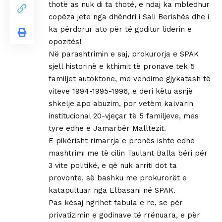
thotë as nuk di ta thotë, e ndaj ka mbledhur
copëza jete nga dhëndri i Sali Berishës dhe i
ka përdorur ato për të goditur liderin e
opozitës!
Në parashtrimin e saj, prokurorja e SPAK
sjell historinë e kthimit të pronave tek 5
familjet autoktone, me vendime gjykatash të
viteve 1994-1995-1996, e deri këtu asnjë
shkelje apo abuzim, por vetëm kalvarin
institucional 20-vjeçar të 5 familjeve, mes
tyre edhe e Jamarbër Malltezit.
E pikërisht rimarrja e pronës ishte edhe
mashtrimi me të cilin Taulant Balla bëri për
3 vite politikë, e që nuk arriti dot ta
provonte, së bashku me prokurorët e
katapultuar nga Elbasani në SPAK.
Pas kësaj ngrihet fabula e re, se për
privatizimin e godinave të rrënuara, e për