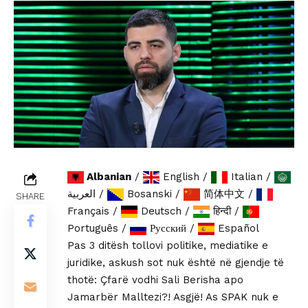
Albanian
/
English
/
Italian
/
العربية
/
Bosanski
/
简体中文
/
SHARE
Français
/
Deutsch
/
हिन्दी
/
Português
/
Русский
/
Español
Pas 3 ditësh tollovi politike, mediatike e
juridike, askush sot nuk është në gjendje të
thotë: Çfarë vodhi Sali Berisha apo
Jamarbër Malltezi?! Asgjë! As SPAK nuk e