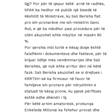
ligj? Por për të qepur këtë arnë të radhës,
SPAK ka hedhur në publik një bisedë të
Këshillit të Ministrave, ku Sali Berisha flet
pro ish-pronarëve me ish-ministrin Genc
Ruli, e që ka ndodhur pasi procedura për të
cilën akuzohet ishte mbyllur në masën 90
%.
Por qershia mbi tortë e kësaj dosje është
falsifikimi i dokumenteve dhe fakteve, për të
krijuar lidhje mes vendimmarrjes dhe Sali
Berishës, që nuk ishte arritur deri në këtë
fazë. Sali Berisha akuzohet se si drejtues i
KRRTSH-së ka firmosur në favor të
familjeve ish-pronare për ndryshimin e
statusit të kësaj prone, ku pjesë përfitues
është edhe dhëndri i tij.
Për këtë arnim amatoresk, prokuroja
Enkeleda Millonai ka fshehur provat dhe