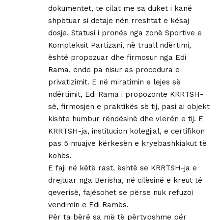
dokumentet, te cilat me sa duket i kanë
shpëtuar si detaje nën rreshtat e kësaj
dosje. Statusi i pronës nga zonë Sportive e
Kompleksit Partizani, në truall ndërtimi,
është propozuar dhe firmosur nga Edi
Rama, ende pa nisur as procedura e
privatizimit. E në miratimin e lejes së
ndërtimit, Edi Rama i propozonte KRRTSH-
së, firmosjen e praktikës së tij, pasi ai objekt
kishte humbur rëndësinë dhe vlerën e tij. E
KRRTSH-ja, institucion kolegjial, e certifikon
pas 5 muajve kërkesën e kryebashkiakut të
kohës.
E faji në këtë rast, është se KRRTSH-ja e
drejtuar nga Berisha, në cilësinë e kreut të
qeverisë, fajësohet se përse nuk refuzoi
vendimin e Edi Ramës.
Për ta bërë sa më të përtypshme për