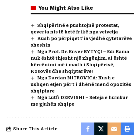
You Might Also Like
Shqipërinë e pushtojnë protestat,
qeveria nis të ketë frikë nga vetvetja
Kush po përpiqet t’ia vjedhë qytetarëve
sheshin
Nga Prof. Dr. Enver BYTYÇI – Edi Rama
nuk është thjesht një zhgënjim, ai është
kërcënimi më i madh i Shqipërisë,
Kosovës dhe shqiptarëve!
Nga Dardan MITROVICA: Kush e
ushqen etjen për t’i dhënë mend opozitës
shqiptare
Nga Lutfi DERVISHI – Beteja e humbur
me gjuhën shqipe
Share This Article