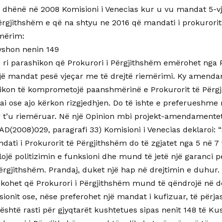
a dhënë në 2008 Komisioni i Venecias kur u vu mandat 5-v
rgjithshëm e që na shtyu ne 2016 që mandati i prokurorit t
emërim:
yshon nenin 149
i ri parashikon që Prokurori i Përgjithshëm emërohet nga 
jë mandat pesë vjeçar me të drejtë riemërimi. Ky amend
ikon të komprometojë paanshmërinë e Prokurorit të Përgj
i ose ajo kërkon rizgjedhjen. Do të ishte e preferueshme n
t’u riemëruar. Në një Opinion mbi projekt-amendamentet
D(2008)029, paragrafi 33) Komisioni i Venecias deklaroi: “
ati i Prokurorit të Përgjithshëm do të zgjatet nga 5 në 7 v
lojë politizimin e funksioni dhe mund të jetë një garanci
Përgjithshëm. Prandaj, duket një hap në drejtimin e duhur
ikohet që Prokurori i Përgjithshëm mund të qëndrojë në d
ionit ose, nëse preferohet një mandat i kufizuar, të përj
 është rasti për gjyqtarët kushtetues sipas nenit 148 të Ku