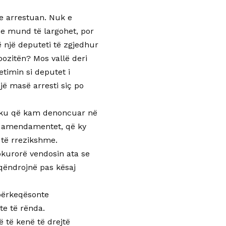
 e arrestuan. Nuk e
se mund të largohet, por
ë një deputeti të zgjedhur
ozitën? Mos vallë deri
timin si deputet i
ë masë arresti siç po
eziku që kam denoncuar në
in amendamentet, që ky
i të rrezikshme.
rokurorë vendosin ata se
 qëndrojnë pas kësaj
 përkeqësonte
te të rënda.
 të kenë të drejtë