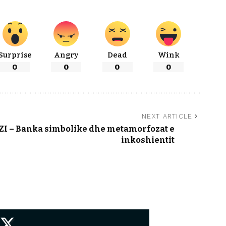
Surprise
Angry
Dead
Wink
0
0
0
0
NEXT ARTICLE
I – Banka simbolike dhe metamorfozat e
inkoshientit