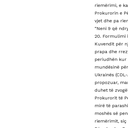
riemërimi, e k
Prokurorin e Pë
vjet dhe pa ri
“Neni 9 që ndr
20. Formulimi 
Kuvendit për n
prapa dhe rrez
periudhën kur a
mundësinë për 
Ukrainës (CDL-A
propozuar, mand
duhet të zvogë
Prokurorit të 
mirë të parash
moshës së pens
riemërimit, siç