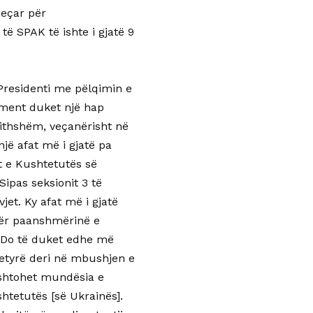
jeçar për
ë SPAK të ishte i gjatë 9
Presidenti me pëlqimin e
ament duket një hap
ithshëm, veçanërisht në
jë afat më i gjatë pa
 e Kushtetutës së
Sipas seksionit 3 të
jet. Ky afat më i gjatë
 për paanshmërinë e
. Do të duket edhe më
etyrë deri në mbushjen e
ashtohet mundësia e
shtetutës [së Ukrainës].