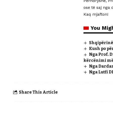
Përndryshe, Pr
ose të saj nga 
Kaq mjafton!
You Migh
Shqipërinë 
Kush po për
Nga Prof. D
kërcënimi më 
Nga Dardan
Nga Lutfi 
Share This Article