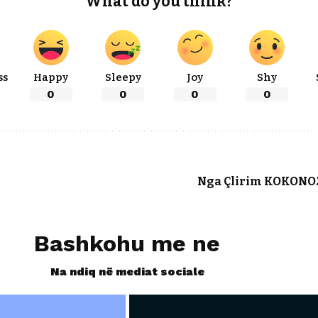
What do you think?
ss
Happy
Sleepy
Joy
Shy
0
0
0
0
Nga Çlirim KOKONOZ
Bashkohu me ne
Na ndiq në mediat sociale