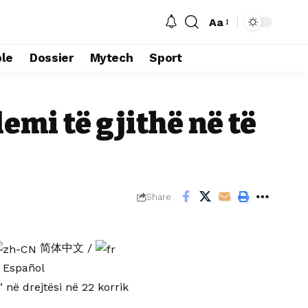
Aa
le
Dossier
Mytech
Sport
mi të gjithë në të
Share
简体中文
/
Español
në drejtësi në 22 korrik