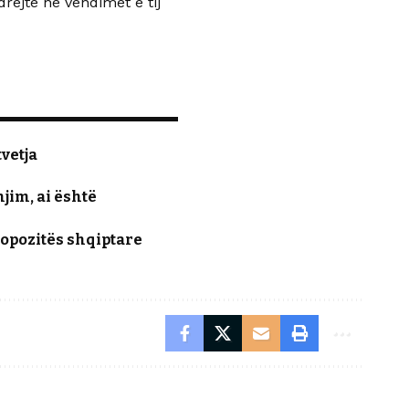
rejtë në vendimet e tij
tvetja
jim, ai është
opozitës shqiptare