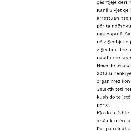
çështjeje deri 
Kanë 3 vjet që 
arrestuan pse 
për ta ndëshkua
nga populli. S
në zgjedhjet e 
zgjedhur dhe t
ndodh me kryet
Nëse do të plo
2016 si nënkry
organ rrezikon 
Selektiviteti n
kush do të jetë
porte.
Kjo do të isht
arkitekturën ku
Por pa u lodhu