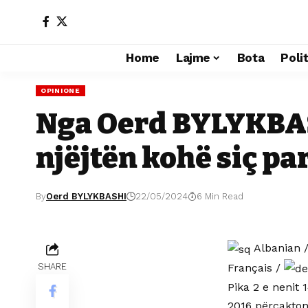
Home
Lajme
Bota
Poli
OPINIONE
Nga Oerd BYLYKBASH
njëjtën kohë siç p
By
Oerd BYLYKBASHI
22/05/2024
6 Min Read
Albanian
Français
/
SHARE
Pika 2 e nenit
2016 përcakton