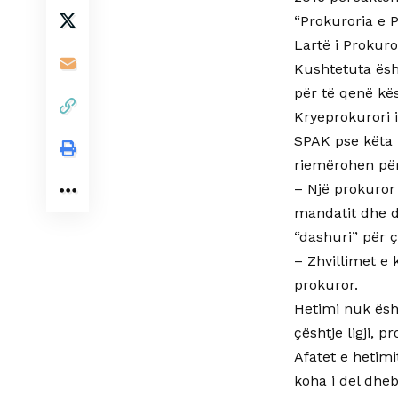
“Prokuroria e 
Lartë i Prokur
Kushtetuta ësh
për të qenë kë
Kryeprokurori 
SPAK pse këta 
riemërohen për
– Një prokuror 
mandatit dhe de
“dashuri” për ç
– Zhvillimet e
prokuror.
Hetimi nuk ësh
çështje ligji, p
Afatet e hetimi
koha i del dheb