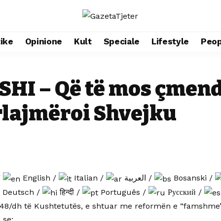
tike
Opinione
Kult
Speciale
Lifestyle
Peop
I – Që të mos çmende
arlajmëroi Shvejku
/
English
/
Italian
/
العربية
/
Bosanski
/
Deutsch
/
हिन्दी
/
Português
/
Русский
/
 148/dh të Kushtetutës, e shtuar me reformën e “famshme” 
 se: