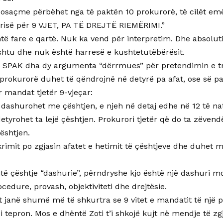
Posaçme përbëhet nga të paktën 10 prokurorë, të cilët emë
orisë për 9 VJET, PA TË DREJTË RIEMËRIMI.”
të fare e qartë. Nuk ka vend për interpretim. Dhe absolu
shtu dhe nuk është harresë e kushtetutëbërësit.
i SPAK dha dy argumenta “dërrmues” për pretendimin e t
prokurorë duhet të qëndrojnë në detyrë pa afat, ose së pa
 mandat tjetër 9-vjeçar:
dashurohet me çështjen, e njeh në detaj edhe në 12 të natë
tyrohet ta lejë çështjen. Prokurori tjetër që do ta zëvend
ështjen.
 krimit po zgjasin afatet e hetimit të çështjeve dhe duhet
të çështje “dashurie”, përndryshe kjo është një dashuri m
rocedure, provash, objektiviteti dhe drejtësie.
t janë shumë më të shkurtra se 9 vitet e mandatit të një 
i tepron. Mos e dhëntë Zoti t’i shkojë kujt në mendje të zg