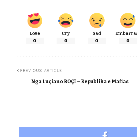
Love
Cry
Sad
Embarra
0
0
0
0
PREVIOUS ARTICLE
Nga Luçiano BOÇI – Republika e Mafias