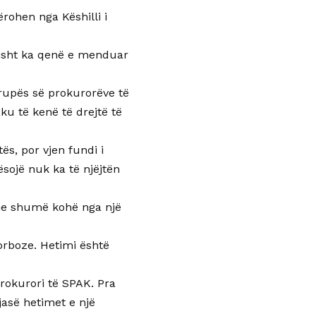
rohen nga Këshilli i
tisht ka qenë e menduar
rupës së prokurorëve të
ku të kenë të drejtë të
s, por vjen fundi i
ësojë nuk ka të njëjtën
 me shumë kohë nga një
orboze. Hetimi është
prokurori të SPAK. Pra
jasë hetimet e një