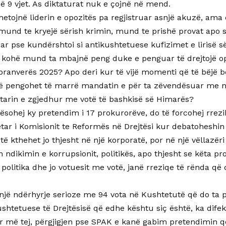
në 9 vjet. As diktaturat nuk e çojnë në mend.
hetojnë liderin e opozitës pa regjistruar asnjë akuzë, ama
mund te kryejë sërish krimin, mund te prishë provat apo 
r pse kundërshtoi si antikushtetuese kufizimet e lirisë s
a kohë mund ta mbajnë peng duke e penguar të drejtojë op
pranverës 2025? Apo deri kur të vijë momenti që të bëjë be
ë pengohet të marrë mandatin e për ta zëvendësuar me nj
arin e zgjedhur me votë të bashkisë së Himarës?
tësohej ky pretendim i 17 prokurorëve, do të forcohej rr
etar i Komisionit te Reformës në Drejtësi kur debatohesh
të kthehet jo thjesht në një korporatë, por në një vëllazër
ën ndikimin e korrupsionit, politikës, apo thjesht se këta p
 politika dhe jo votuesit me votë, janë rreziqe të rënda që
e një ndërhyrje serioze me 94 vota në Kushtetutë që do ta
shtetuese të Drejtësisë që edhe kështu siç është, ka difek
r më tej, përgjigjen pse SPAK e kanë gabim pretendimin që