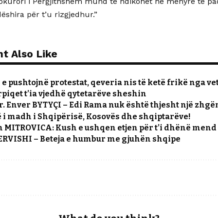
okurori i Përgjithshëm mund të ndikohet në mënyrë të pad
dëshira për t’u rizgjedhur.”
t Also Like
e pushtojnë protestat, qeveria nis të ketë frikë nga ve
piqet t’ia vjedhë qytetarëve sheshin
r. Enver BYTYÇI – Edi Rama nuk është thjesht një zhgën
i madh i Shqipërisë, Kosovës dhe shqiptarëve!
 MITROVICA: Kush e ushqen etjen për t’i dhënë mend 
DERVISHI – Beteja e humbur me gjuhën shqipe