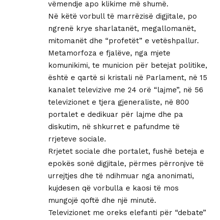
vëmendje apo klikime më shumë.
Në këtë vorbull të marrëzisë digjitale, po
ngrenë krye sharlatanët, megallomanët,
mitomanët dhe “profetët” e vetëshpallur.
Metamorfoza e fjalëve, nga mjete
komunikimi, te municion për betejat politike,
është e qartë si kristali në Parlament, në 15
kanalet televizive me 24 orë “lajme”, në 56
televizionet e tjera gjeneraliste, në 800
portalet e dedikuar për lajme dhe pa
diskutim, në shkurret e pafundme të
rrjeteve sociale.
Rrjetet sociale dhe portalet, fushë beteja e
epokës sonë digjitale, përmes përronjve të
urrejtjes dhe të ndihmuar nga anonimati,
kujdesen që vorbulla e kaosi të mos
mungojë qoftë dhe një minutë.
Televizionet me oreks elefanti për “debate”