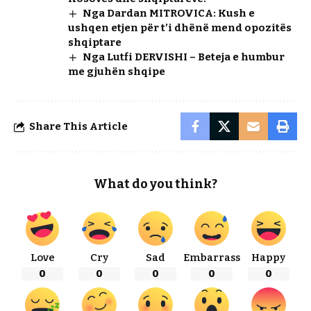
Nga Dardan MITROVICA: Kush e
ushqen etjen për t’i dhënë mend opozitës
shqiptare
Nga Lutfi DERVISHI – Beteja e humbur
me gjuhën shqipe
Share This Article
What do you think?
Love
Cry
Sad
Embarrass
Happy
0
0
0
0
0