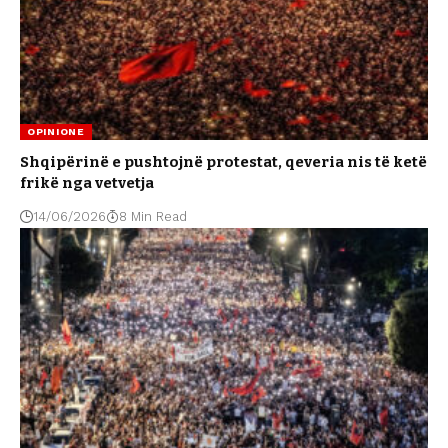
OPINIONE
Shqipërinë e pushtojnë protestat, qeveria nis të ketë
frikë nga vetvetja
14/06/2026
8 Min Read