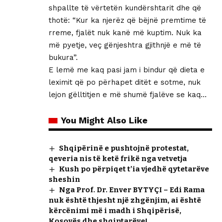
shpallte të vërtetën kundërshtarit dhe që
thotë: “Kur ka njerëz që bëjnë premtime të
rreme, fjalët nuk kanë më kuptim. Nuk ka
më pyetje, veç gënjeshtra gjithnjë e më të
bukura”.
E lemë me kaq pasi jam i bindur që dieta e
leximit që po përhapet ditët e sotme, nuk
lejon gëlltitjen e më shumë fjalëve se kaq…
You Might Also Like
Shqipërinë e pushtojnë protestat,
qeveria nis të ketë frikë nga vetvetja
Kush po përpiqet t’ia vjedhë qytetarëve
sheshin
Nga Prof. Dr. Enver BYTYÇI – Edi Rama
nuk është thjesht një zhgënjim, ai është
kërcënimi më i madh i Shqipërisë,
Kosovës dhe shqiptarëve!