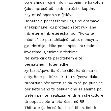
po e shndërrojnë informacionin në kakofoni.
Çdo shpresë për pak qartësi e kuptim,
zhytet në oqeanin e fjalëve.
Debatet e përnatshme i ngjajnë dramave
shekspiriane, ku protagonistët nuk janë
mbretër e mbretëresha, por “koka të
mëdha” që parashikojnë kobë, mënxyra,
gjakderdhje, thika pas shpine, arrestime,
investime, gjëmime e tërbime.
Në këtë cirk të përditshëm e të
përnatshëm, futen edhe
zyrtarët/qeveritarët të cilët kanë marrë
detyrën e pa kërkuar të rrefyesve duke
raportuar për veten se sa mirë po punojnë
për këtë vend të bekuar dhe sa shumë po
treten për të realizuar ëndrrën shekullore
të popullit për anëtarësim në BE.
Thënia e fjalës së fundit në fillim, është