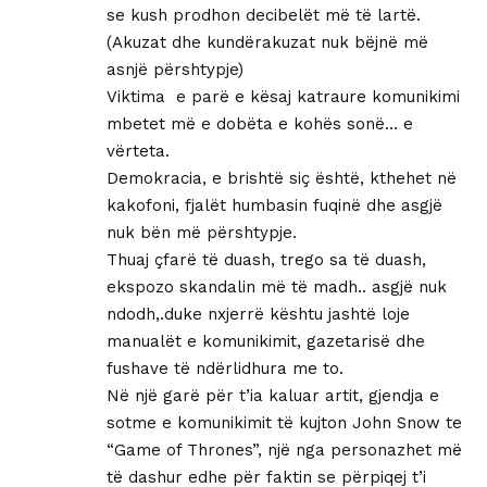
se kush prodhon decibelët më të lartë.
(Akuzat dhe kundërakuzat nuk bëjnë më
asnjë përshtypje)
Viktima e parë e kësaj katraure komunikimi
mbetet më e dobëta e kohës sonë… e
vërteta.
Demokracia, e brishtë siç është, kthehet në
kakofoni, fjalët humbasin fuqinë dhe asgjë
nuk bën më përshtypje.
Thuaj çfarë të duash, trego sa të duash,
ekspozo skandalin më të madh.. asgjë nuk
ndodh,.duke nxjerrë kështu jashtë loje
manualët e komunikimit, gazetarisë dhe
fushave të ndërlidhura me to.
Në një garë për t’ia kaluar artit, gjendja e
sotme e komunikimit të kujton John Snow te
“Game of Thrones”, një nga personazhet më
të dashur edhe për faktin se përpiqej t’i