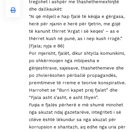
tregohet i ashpër me thashethemexhinjtë
dhe dallkaukët:
“Ai që mbjell e hap fjalë të këqija e gërgasa,
herë për njanin e herë për tjetrin, me gojë
të kanunit thirret ‘Argat i së keqes’ – as e
thërret kush në punë, as i nep kush rrogë.”
(Fjala; nyja e 86)
Por mjerisht, fjalët, dikur shtylla komunikimi,
po shkërmoqen nga mbipesha e
gënjeshtrave, sajesave, thashethemeve dhe
po zhvlerësohen përballë propagandës,
premtimeve të rreme e teorive konspirative.
Harrohet se “Burri kapet prej fjalet” dhe
“Fjala asht s’asht, e asht thyen”.
Fuqia e fjalës përherë e më shumë minohet
nga akuzat ndaj gazetarëve, integriteti i së
cilëve është lëkundur sa nga akuzat për
korrupsion e shantazh, aq edhe nga uria për