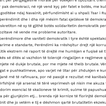
rt për përgjegjësinë morale për vdekjen e opozitarit them
r pak demokraci, në një vend kyç për fatet e botës, me ku
 goditëse ndaj Navalnit, përfundimisht ai u shpall Tsar i R
perëndimit dhe i dha një mësim fatal sjellësve të demokra
iskretiton në sy të gjithë botës solidaritetin demokratik 
pozitave në vende me probleme autoritare.
 perëndimore dhe vaniteti demokratik i tyre është spektako
rime e standarte, Perëndimi ka rrëshqitur drejt një korru
olitik ekstrem në raport të drejtë me humbjen e fuqisë së t
tikës së ditës ai vazhdon të tolerojë ringjalljen e regjimeve
jete në dukje brutale, por me mjete në thelb brutale. Vër
gat e pushkatimeve, apo varjet në litar për zhdukjen e kun
 janë më të rafinuara, por në pasojë e rezultat më kanibal
fshijnë një arsenal të tërë veprimesh që nisin me akuza fa
rdorim esencial të skalioneve të krimit, sulme të papushua
a për gjunjëzim etj… brenda një kornize të florinjtë demok
lnit dhe jo vetëm e tij e dëshmon qartë brutalitetin ekzek