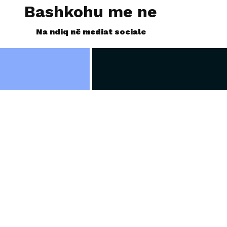
Bashkohu me ne
Na ndiq në mediat sociale