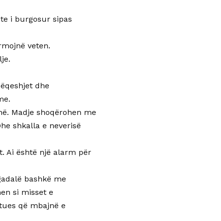
te i burgosur sipas
irmojnë veten.
je.
zëqeshjet dhe
me.
inë. Madje shoqërohen me
he shkalla e neverisë
. Ai është një alarm për
ngadalë bashkë me
hen si misset e
ptues që mbajnë e