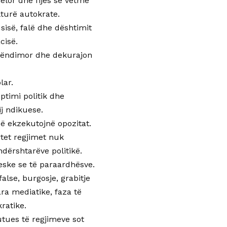
elor dhe fijes së vetme
lturë autokrate.
usisë, falë dhe dështimit
cisë.
perëndimor dhe dekurajon
lar.
ptimi politik dhe
ij ndikuese.
 që ekzekutojnë opozitat.
tet regjimet nuk
dërshtarëve politikë.
eske se të paraardhësve.
lse, burgosje, grabitje
ra mediatike, faza të
ratike.
utues të regjimeve sot