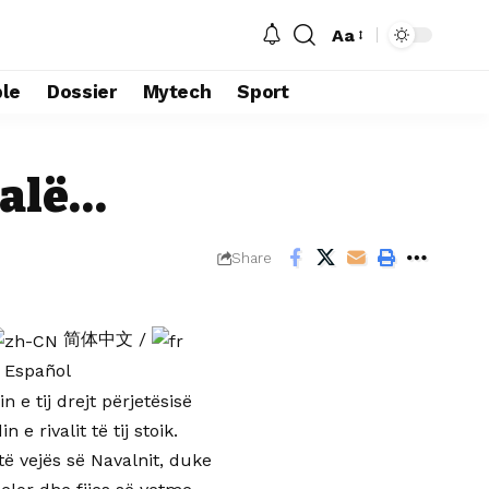
Aa
le
Dossier
Mytech
Sport
dalë…
Share
简体中文
/
Español
 e tij drejt përjetësisë
e rivalit të tij stoik.
të vejës së Navalnit, duke