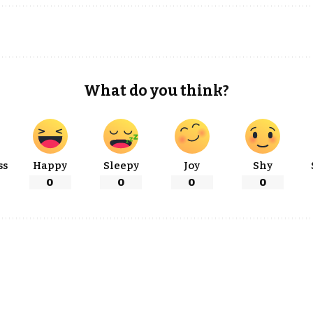
What do you think?
ss
Happy
Sleepy
Joy
Shy
0
0
0
0