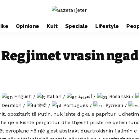
tike
Opinione
Kult
Speciale
Lifestyle
Peop
 Regjimet vrasin nga
/
English
/
Italian
/
العربية
/
Bosanski
/
Deutsch
/
हिन्दी
/
Português
/
Русский
/
it, opozitarit të Putin, nuk ishte diçka e papritur. Udhëtimin
hë që e kishte përgatitur dhe thjesht priste në qetësi fundin 
t evropianë në një gjest abstrakt duartrokisnin fjalimin e 