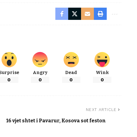
Surprise
Angry
Dead
Wink
0
0
0
0
NEXT ARTICLE
16 vjet shtet i Pavarur, Kosova sot feston