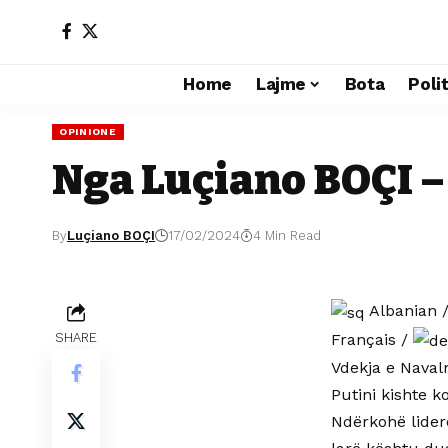
Home
Lajme
Bota
Poli
OPINIONE
Nga Luçiano BOÇI –
By
Luçiano BOÇI
17/02/2024
4 Min Read
Albanian
Français
/
SHARE
Vdekja e Navaln
Putini kishte ko
Ndërkohë liderë