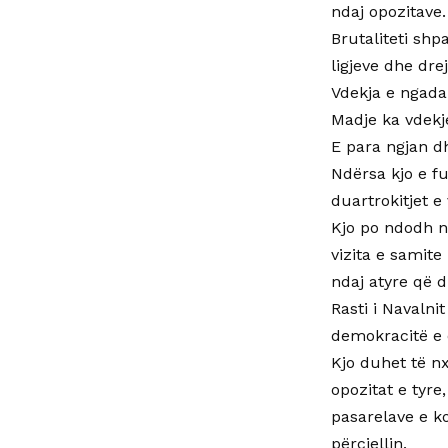
ndaj opozitave.
Brutaliteti shp
ligjeve dhe dre
Vdekja e ngadal
Madje ka vdekje
E para ngjan d
Ndërsa kjo e f
duartrokitjet 
Kjo po ndodh n
vizita e samit
ndaj atyre që d
Rasti i Navaln
demokracitë e 
Kjo duhet të n
opozitat e tyre
pasarelave e k
përcjellin.