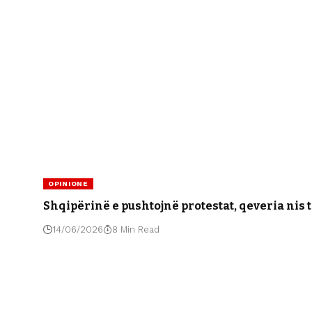
OPINIONE
Shqipërinë e pushtojnë protestat, qeveria nis t
14/06/2026
8 Min Read