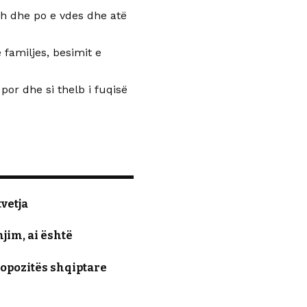
dh dhe po e vdes dhe atë
 familjes, besimit e
or dhe si thelb i fuqisë
tvetja
jim, ai është
opozitës shqiptare