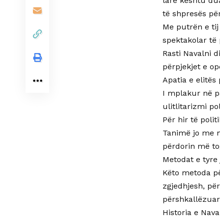
larë kështu dua
të shpresës pë
Me putrën e tij
spektakolar të 
Rasti Navalni d
përpjekjet e o
Apatia e elitës
I mplakur në pa
ulitlitarizmi p
Për hir të poli
Tanimë jo me m
përdorin më to
Metodat e tyre
Këto metoda për
zgjedhjesh, pë
përshkallëzuar
Historia e Nava