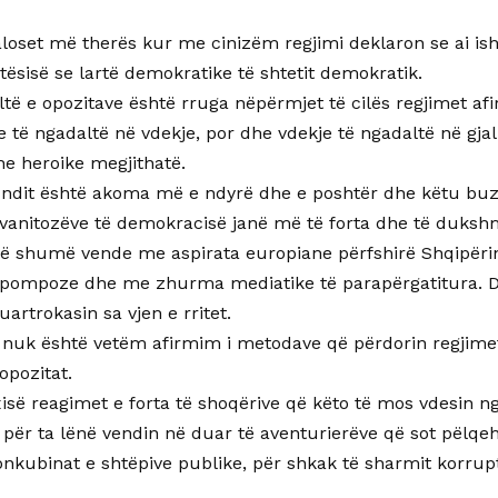
aloset më therës kur me cinizëm regjimi deklaron se ai ish
jtësisë se lartë demokratike të shtetit demokratik.
të e opozitave është rruga nëpërmjet të cilës regjimet af
 të ngadaltë në vdekje, por dhe vdekje të ngadaltë në gjall
he heroike megjithatë.
undit është akoma më e ndyrë dhe e poshtër dhe këtu bu
e vanitozëve të demokracisë janë më të forta dhe të duksh
ë shumë vende me aspirata europiane përfshirë Shqipër
e pompoze dhe me zhurma mediatike të parapërgatitura. D
uartrokasin sa vjen e rritet.
it nuk është vetëm afirmim i metodave që përdorin regjimet
opozitat.
xisë reagimet e forta të shoqërive që këto të mos vdesin 
, për ta lënë vendin në duar të aventurierëve që sot pëlqe
onkubinat e shtëpive publike, për shkak të sharmit korru