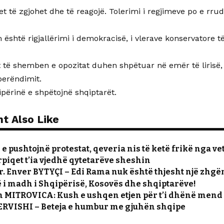
t të zgjohet dhe të reagojë. Tolerimi i regjimeve po e rru
 është rigjallërimi i demokracisë, i vlerave konservatore të
 të shemben e opozitat duhen shpëtuar në emër të lirisë, p
erëndimit.
përinë e shpëtojnë shqiptarët.
t Also Like
e pushtojnë protestat, qeveria nis të ketë frikë nga ve
piqet t’ia vjedhë qytetarëve sheshin
r. Enver BYTYÇI – Edi Rama nuk është thjesht një zhgën
i madh i Shqipërisë, Kosovës dhe shqiptarëve!
 MITROVICA: Kush e ushqen etjen për t’i dhënë mend 
DERVISHI – Beteja e humbur me gjuhën shqipe