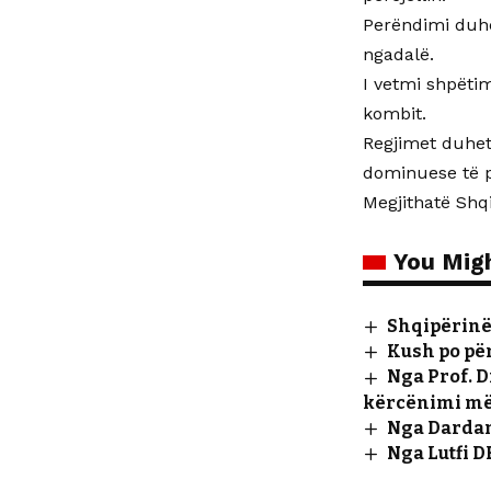
Perëndimi duhe
ngadalë.
I vetmi shpëtim
kombit.
Regjimet duhet
dominuese të p
Megjithatë Shqi
You Migh
Shqipërinë 
Kush po për
Nga Prof. D
kërcënimi më 
Nga Dardan
Nga Lutfi 