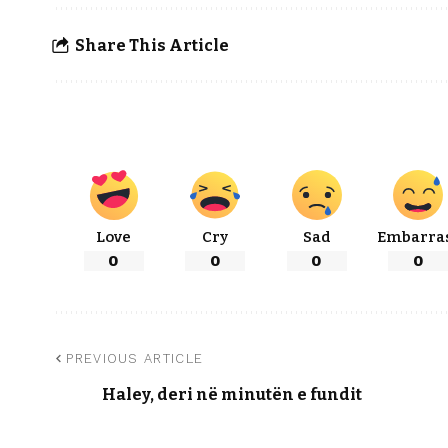
Share This Article
Love
Cry
Sad
Embarra
0
0
0
0
PREVIOUS ARTICLE
Haley, deri në minutën e fundit