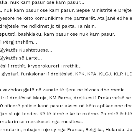
Balla, nuk kam pasur ose kam pasur…
a, nuk kam pasur ose kam pasur. Sepse Ministritë e Drejt
kryesorë në këto komunikime me partnerët. Ata janë edhe 
rejtësie me ndikimet jo të pakta. Ta nisin.
deputeti, bashkiaku, kam pasur ose nuk kam pasur.
 i Përgjithshëm…
i Gjykatës Kushtetuese…
 Gjykatës së Lartë…
si i rrethit, kryeprokurori i rrethit…
 gjyqtari, funksionari i drejtësisë, KPK, KPA, KLGJ, KLP, 
a vazhdon gjatë në zanate të tjera në biznes dhe medie.
tri i drejtësisë Manja, KM Rama, drejtuesi i Prokurorisë s
0 oficerë policie kanë pasur akses në këto aplikacione dh
gjan si një tender. Kë të lëmë e kë të nxëmë. Po mirë është 
ormularin se merakoset nga mosftesa.
ormularin, mbajeni një sy nga Franca, Belgjika, Holanda. Jo 