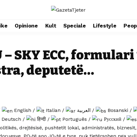
ike
Opinione
Kult
Speciale
Lifestyle
Peop
– SKY ECC, formulari 
stra, deputetë…
/
English
/
Italian
/
العربية
/
Bosanski
/
Deutsch
/
हिन्दी
/
Português
/
Русский
/
olitikës, drejtësisë, pushtetit lokal, administratës, biznes
doruesve. PO-të apo JO-të e tyre, nuk tjetërsohen nga vul