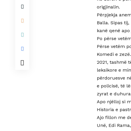
origjinalin.
Përpjekja anem
Balla. Sipas ti
kanë qenë apo 
Po përse vetëm
Përse vetëm po
Komedi e zezë. 
2021, tashmë të
leksikore e min
përdoruesve në 
e policisë, të 
zyrat e duhura
Apo njëlloj si 
Historia e past
Ajo fillon me d
Unë, Edi Rama