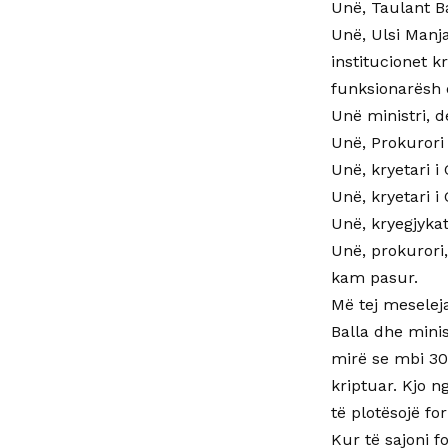
Unë, Taulant 
Unë, Ulsi Manj
institucionet 
funksionarësh d
Unë ministri, 
Unë, Prokurori
Unë, kryetari 
Unë, kryetari i
Unë, kryegjykatë
Unë, prokurori,
kam pasur.
Më tej meselej
Balla dhe minis
mirë se mbi 30
kriptuar. Kjo n
të plotësojë f
Kur të sajoni f