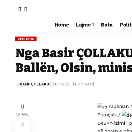
Home
Lajme
Bota
Polit
OPINIONE
Nga Basir ÇOLLAKU 
Ballën, Olsin, mini
By
Basir ÇOLLAKU
24/11/2023
4 Min Read
Albanian
Français
/
SHARE
DeSKY-izimi i p
në dorën e për