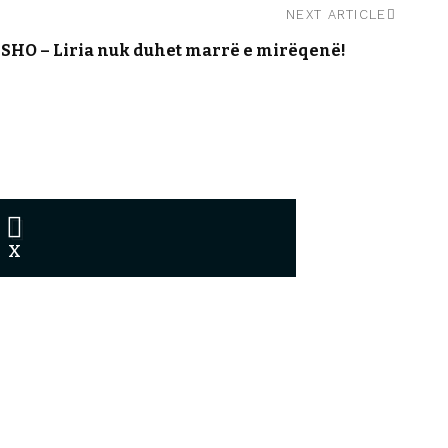
NEXT ARTICLE
SHO – Liria nuk duhet marrë e mirëqenë!
X