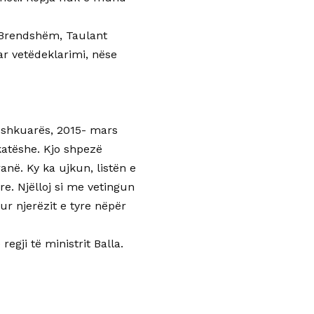
 Brendshëm, Taulant
lar vetëdeklarimi, nëse
së shkuarës, 2015- mars
katëshe. Kjo shpezë
anë. Ky ka ujkun, listën e
e. Njëlloj si me vetingun
ur njerëzit e tyre nëpër
egji të ministrit Balla.