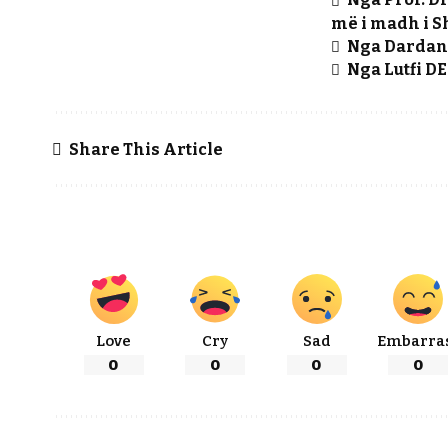
më i madh i S
Nga Dardan 
Nga Lutfi D
Share This Article
Love
Cry
Sad
Embarra
0
0
0
0