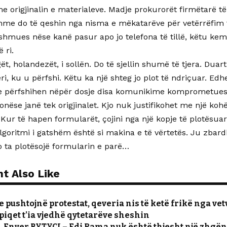
e origjinalin e materialeve. Madje prokurorët firmëtarë t
tshme do të qeshin nga nisma e mëkatarëve për vetërrëfim t
dëshmues nëse kanë pasur apo jo telefona të tillë, këtu ke
 ri.
ët, holandezët, i sollën. Do të sjellin shumë të tjera. Dua
ëri, ku u përfshi. Këtu ka një shteg jo plot të ndriçuar. Ed
e përfshihen nëpër dosje disa komunikime komprometuese
nëse janë tek origjinalet. Kjo nuk justifikohet me një ko
Kur të hapen formularët, çojini nga një kopje të plotësuar
lgoritmi i gatshëm është si makina e të vërtetës. Ju zbar
 ta plotësojë formularin e parë…
t Also Like
 pushtojnë protestat, qeveria nis të ketë frikë nga vet
piqet t’ia vjedhë qytetarëve sheshin
r. Enver BYTYÇI – Edi Rama nuk është thjesht një zhgën