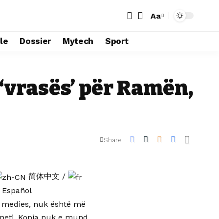
Aa
le
Dossier
Mytech
Sport
‘vrasës’ për Ramën,
Share
简体中文
/
Español
it, medies, nuk është më
lneti. Kopja nuk e mund