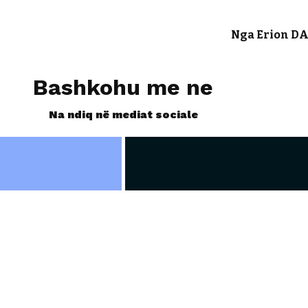
Nga Erion DA
Bashkohu me ne
Na ndiq në mediat sociale