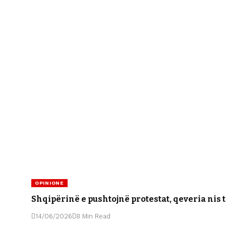
OPINIONE
Shqipërinë e pushtojnë protestat, qeveria nis t
14/06/2026
8 Min Read