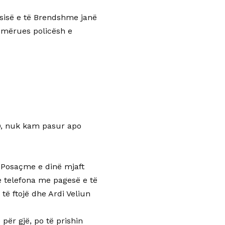
ësisë e të Brendshme janë
emërues policësh e
ILD, nuk kam pasur apo
ë Posaçme e dinë mjaft
e telefona me pagesë e të
të ftojë dhe Ardi Veliun
për gjë, po të prishin