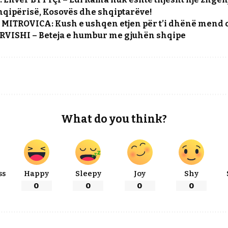
hqipërisë, Kosovës dhe shqiptarëve!
MITROVICA: Kush e ushqen etjen për t’i dhënë mend o
ERVISHI – Beteja e humbur me gjuhën shqipe
What do you think?
ss
Happy
Sleepy
Joy
Shy
0
0
0
0