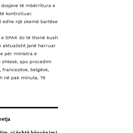
ë dosjeve të mbërritura e
ë kontrolluar.
mi edhe një skemë bartëse
rt e SPAK do të thonë kush
he aktualisht janë harruar
 për ministra e
hë shtesë, apo procedim
, francezëve, belgëve,
dh në pak minuta. Të
vetja
jim, ai është kërcënimi