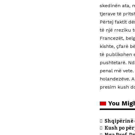
skedinën ata, m
tjerave të pri
Përtej faktit 
të një rreziku të
Francezët, belg
kishte, çfarë b
të publikohen 
pushtetarë. Ndo
penal më vete. 
holandezëve. A
presim kush do
You Migh
Shqipërinë e
Kush po për
Nga Prof. D