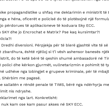
ike propagandistike u shfaq me deklarimin e ministrit të
j, nga e hëna, oficerët e policisë do të plotësojnë një formu
jo përdorues të aplikacioneve të koduara Sky ECC.
 SKY dhe jo Encrochat e Matrix? Pse kaq kursimtar?!
licia?!
Dredhi diversioni. Përpjekja për të blerë gjashtë vite të 
 zbardhura, është njëlloj si t’i vësh ashensor banesës një
istrit, do të ketë bërë të qeshin shumë ambasadorë në Tir
polici dhe kërkon gjurmët, vullnetarizmin e pohimit të tyr
lënë udhëve nga lobingjet e grupeve kriminale, për të mbajt
. Shërbim me pagesë.
me sallatën e rëndë penale të TIMS, bërë nga ndërhyrja me r
rimit nis ndryshe.
eklarimet nga lart. Konkretisht:
, nuk kam ose kam pasur akses në SKY ECC.