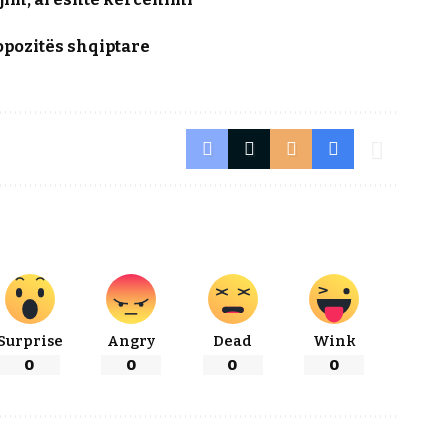
pozitës shqiptare
Surprise
Angry
Dead
Wink
0
0
0
0