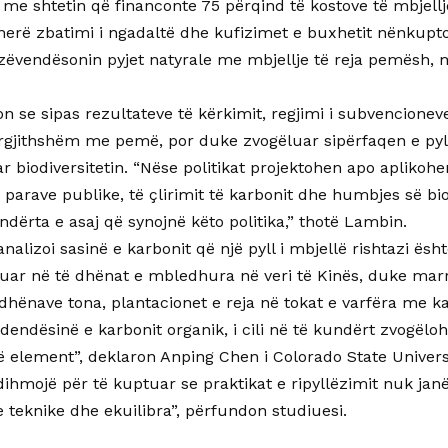
, me shtetin që financonte 75 përqind të kostove të mbjellje
herë zbatimi i ngadaltë dhe kufizimet e buxhetit nënkupto
 zëvendësonin pyjet natyrale me mbjellje të reja pemësh, 
 se sipas rezultateve të kërkimit, regjimi i subvencioneve
gjithshëm me pemë, por duke zvogëluar sipërfaqen e pyll
iodiversitetin. “Nëse politikat projektohen apo aplikohen
parave publike, të çlirimit të karbonit dhe humbjes së biod
ndërta e asaj që synojnë këto politika,” thotë Lambin.
analizoi sasinë e karbonit që një pyll i mbjellë rishtazi ësh
uar në të dhënat e mbledhura në veri të Kinës, duke mar
 dhënave tona, plantacionet e reja në tokat e varfëra me k
dendësinë e karbonit organik, i cili në të kundërt zvogëlo
 element”, deklaron Anping Chen i Colorado State Univers
ihmojë për të kuptuar se praktikat e ripyllëzimit nuk janë
e teknike dhe ekuilibra”, përfundon studiuesi.