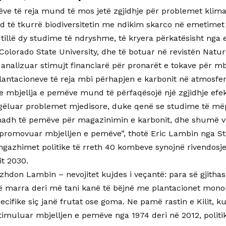
ëve të reja mund të mos jetë zgjidhje për problemet klima
d të tkurrë biodiversitetin me ndikim skarco në emetimet e
 tillë dy studime të ndryshme, të kryera përkatësisht nga 
Colorado State University, dhe të botuar në revistën Nature
analizuar stimujt financiarë për pronarët e tokave për m
lantacioneve të reja mbi përhapjen e karbonit në atmosferë
se mbjellja e pemëve mund të përfaqësojë një zgjidhje efe
ogëluar problemet mjedisore, duke qenë se studime të m
madh të pemëve për magazinimin e karbonit, dhe shumë v
 promovuar mbjelljen e pemëve”, thotë Eric Lambin nga St
ngazhimet politike të rreth 40 kombeve synojnë rivendosj
it 2030.
azhdon Lambin – nevojitet kujdes i veçantë: para së gjith
 marra deri më tani kanë të bëjnë me plantacionet monok
cifike siç janë frutat ose goma. Ne pamë rastin e Kilit, k
imuluar mbjelljen e pemëve nga 1974 deri në 2012, politi