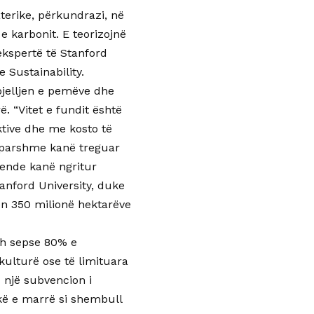
terike, përkundrazi, në
 karbonit. E teorizojnë
ekspertë të Stanford
 Sustainability.
bjelljen e pemëve dhe
. “Vitet e fundit është
ktive dhe me kosto të
ëparshme kanë treguar
ende kanë ngritur
anford University, duke
en 350 milionë hektarëve
ash sepse 80% e
ulturë ose të limituara
u një subvencion i
kë e marrë si shembull