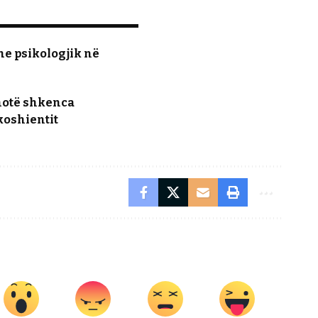
he psikologjik në
thotë shkenca
koshientit