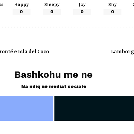
ss
Happy
Sleepy
Joy
Shy
0
0
0
0
ntë e Isla del Coco
Lamborghi
Bashkohu me ne
Na ndiq në mediat sociale