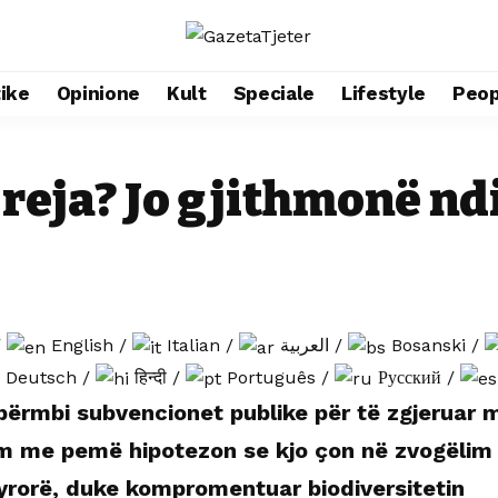
tike
Opinione
Kult
Speciale
Lifestyle
Peop
ë reja? Jo gjithmonë 
/
English
/
Italian
/
العربية
/
Bosanski
/
Deutsch
/
हिन्दी
/
Português
/
Русский
/
përmbi subvencionet publike për të zgjeruar 
m me pemë hipotezon se kjo çon në zvogëlim 
yrorë, duke kompromentuar biodiversitetin