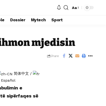
Aa
le
Dossier
Mytech
Sport
ndihmon mjedisin
Share
简体中文
/
Español
mbulimin e
të sipërfaqes së