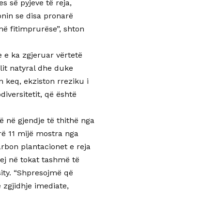
s së pyjeve të reja,
nin se disa pronarë
më fitimprurëse”, shton
 e ka zgjeruar vërtetë
it natyral dhe duke
 keq, ekziston rreziku i
iversitetit, që është
të në gjendje të thithë nga
rë 11 mijë mostra nga
arbon plantacionet e reja
hej në tokat tashmë të
ity. “Shpresojmë që
 zgjidhje imediate,