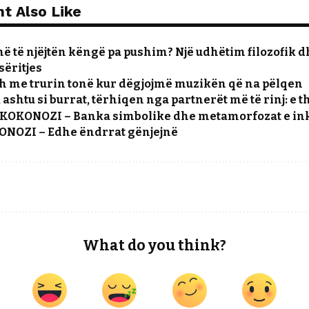
t Also Like
ë të njëjtën këngë pa pushim? Një udhëtim filozofik d
sëritjes
h me trurin tonë kur dëgjojmë muzikën që na pëlqen
 ashtu si burrat, tërhiqen nga partnerët më të rinj: e 
 KOKONOZI – Banka simbolike dhe metamorfozat e in
ONOZI – Edhe ëndrrat gënjejnë
What do you think?