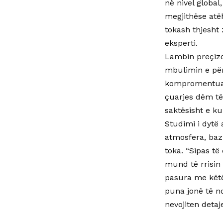
në nivel global
megjithëse atë
tokash thjesht
eksperti.
Lambin preçizon
mbulimin e për
kompromentuar b
çuarjes dëm të 
saktësisht e ku
Studimi i dytë 
atmosfera, baz
toka. “Sipas të
mund të rrisin 
pasura me këtë
puna jonë të nd
nevojiten detaj