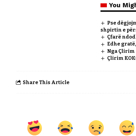
You Migh
Pse dëgjojm
shpirtin e për
Çfarë ndod
Edhe gratë,
Nga Çlirim
Çlirim KOK
Share This Article