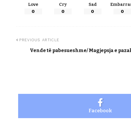
Love
Cry
Sad
Embarra
0
0
0
0
PREVIOUS ARTICLE
Vende të pabesueshme/ Magjepsja e pazako
Facebook