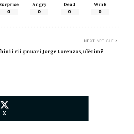
Surprise
Angry
Dead
Wink
0
0
0
0
NEXT ARTICLE
ni i ri i çmuar i Jorge Lorenzos, ulërimë
X