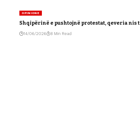
OPINIONE
Shqipërinë e pushtojnë protestat, qeveria nis t
14/06/2026
8 Min Read