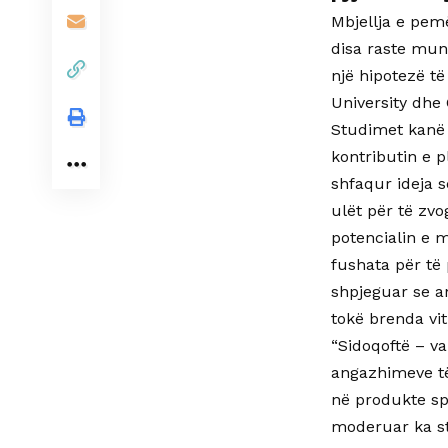
Mbjellja e pem
disa raste mun
një hipotezë të
University dhe 
Studimet kanë 
kontributin e p
shfaqur ideja 
ulët për të zv
potencialin e 
fushata për të
shpjeguar se a
tokë brenda vit
“Sidoqoftë – v
angazhimeve të
në produkte spe
moderuar ka st