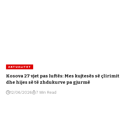
AKTUALITET
Kosova 27 vjet pas luftës: Mes kujtesës së çlirimit
dhe hijes së të zhdukurve pa gjurmë
12/06/2026
7 Min Read