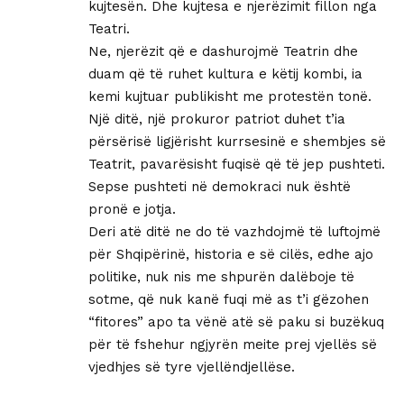
kujtesën. Dhe kujtesa e njerëzimit fillon nga
Teatri.
Ne, njerëzit që e dashurojmë Teatrin dhe
duam që të ruhet kultura e këtij kombi, ia
kemi kujtuar publikisht me protestën tonë.
Një ditë, një prokuror patriot duhet t’ia
përsërisë ligjërisht kurrsesinë e shembjes së
Teatrit, pavarësisht fuqisë që të jep pushteti.
Sepse pushteti në demokraci nuk është
pronë e jotja.
Deri atë ditë ne do të vazhdojmë të luftojmë
për Shqipërinë, historia e së cilës, edhe ajo
politike, nuk nis me shpurën dalëboje të
sotme, që nuk kanë fuqi më as t’i gëzohen
“fitores” apo ta vënë atë së paku si buzëkuq
për të fshehur ngjyrën meite prej vjellës së
vjedhjes së tyre vjellëndjellëse.