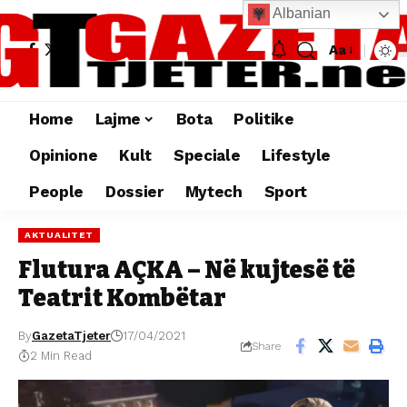
Albanian
Aa
Home
Lajme
Bota
Politike
Opinione
Kult
Speciale
Lifestyle
People
Dossier
Mytech
Sport
AKTUALITET
Flutura AÇKA – Në kujtesë të
Teatrit Kombëtar
By
GazetaTjeter
17/04/2021
Share
2 Min Read