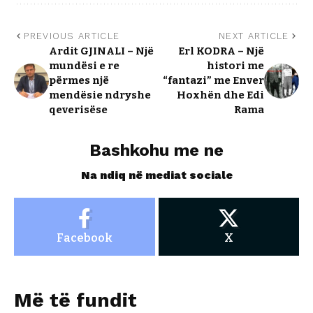
PREVIOUS ARTICLE
NEXT ARTICLE
Ardit GJINALI – Një
Erl KODRA – Një
mundësi e re
histori me
përmes një
“fantazi” me Enver
mendësie ndryshe
Hoxhën dhe Edi
qeverisëse
Rama
Bashkohu me ne
Na ndiq në mediat sociale
Facebook
X
Më të fundit