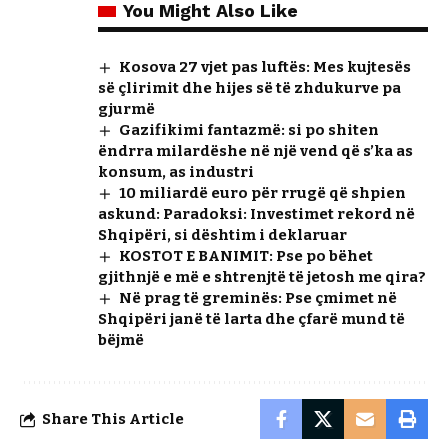
You Might Also Like
Kosova 27 vjet pas luftës: Mes kujtesës
së çlirimit dhe hijes së të zhdukurve pa
gjurmë
Gazifikimi fantazmë: si po shiten
ëndrra milardëshe në një vend që s’ka as
konsum, as industri
10 miliardë euro për rrugë që shpien
askund: Paradoksi: Investimet rekord në
Shqipëri, si dështim i deklaruar
KOSTOT E BANIMIT: Pse po bëhet
gjithnjë e më e shtrenjtë të jetosh me qira?
Në prag të greminës: Pse çmimet në
Shqipëri janë të larta dhe çfarë mund të
bëjmë
Share This Article