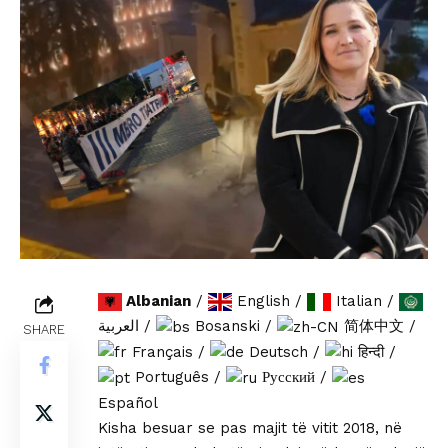
Albanian
/
English
/
Italian
/
العربية
/
Bosanski
/
简体中文
/
SHARE
Français
/
Deutsch
/
हिन्दी
/
Português
/
Русский
/
Español
Kisha besuar se pas majit të vitit 2018, në