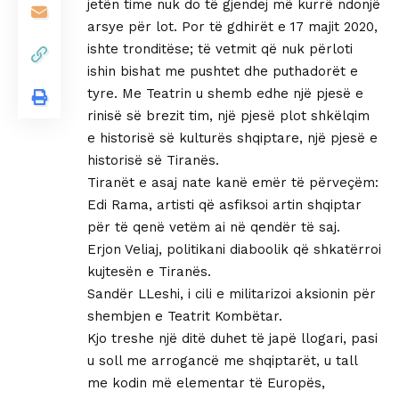
jetën time nuk do të gjendej më kurrë ndonjë
arsye për lot. Por të gdhirët e 17 majit 2020,
ishte tronditëse; të vetmit që nuk përloti
ishin bishat me pushtet dhe puthadorët e
tyre. Me Teatrin u shemb edhe një pjesë e
rinisë së brezit tim, një pjesë plot shkëlqim
e historisë së kulturës shqiptare, një pjesë e
historisë së Tiranës.
Tiranët e asaj nate kanë emër të përveçëm:
Edi Rama, artisti që asfiksoi artin shqiptar
për të qenë vetëm ai në qendër të saj.
Erjon Veliaj, politikani diaboolik që shkatërroi
kujtesën e Tiranës.
Sandër LLeshi, i cili e militarizoi aksionin për
shembjen e Teatrit Kombëtar.
Kjo treshe një ditë duhet të japë llogari, pasi
u soll me arrogancë me shqiptarët, u tall
me kodin më elementar të Europës,