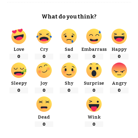
What do you think?
Love
Cry
Sad
Embarrass
Happy
0
0
0
0
0
Sleepy
Joy
Shy
Surprise
Angry
0
0
0
0
0
Dead
Wink
0
0