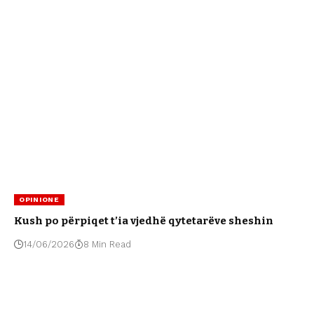
OPINIONE
Kush po përpiqet t’ia vjedhë qytetarëve sheshin
14/06/2026
8 Min Read