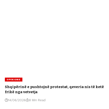
OPINIONE
Shqipërinë e pushtojnë protestat, qeveria nis të ketë
frikë nga vetvetja
14/06/2026
8 Min Read