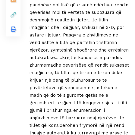
paudhëve politikë që e kanë ndërtuar rendin
qeverisës mbi të vërteta të supozuara që
dëshmojnë realitetin tjetër….të tillin
imagjinar dhe i dëgjuar, shikuar në 3-D, por
asfare i jetuar. Pasqyra e zhvillimeve në
vend është e tilla që përfshin trishtimin
njerëzor, zymtësinë shoqërore dhe errësirën
autokratike……krejt e kundërta e paradës
zhurmëmadhe qeverisëse që rendit sukseset
imagjinare, të tillat që tirren e tirren duke
krijuar një dëng të pluhurosur të të
pavërtetave që vendosen në jastëkun e
madh që do të siguronte qetësinë e
gënjeshtërt të gjumit të keqqeverisjes….i tilli
gjumë i prishur nga enumeracioni i
angazhimeve të harruara ndaj njerëzve…të
tillët që konsiderohen frymorë në një rend
thuajse autokratik ku turravrapi me arsye të