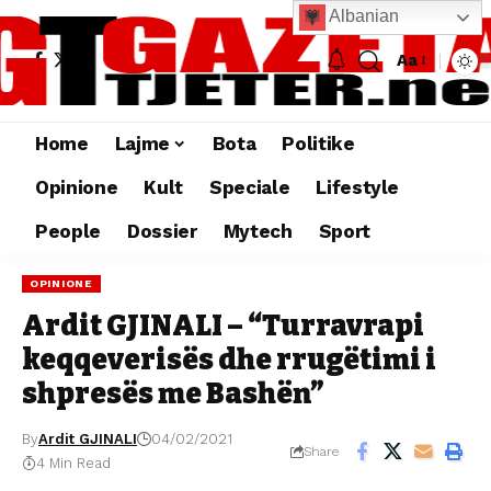
Albanian
Aa
Home
Lajme
Bota
Politike
Opinione
Kult
Speciale
Lifestyle
People
Dossier
Mytech
Sport
OPINIONE
Ardit GJINALI – “Turravrapi
keqqeverisës dhe rrugëtimi i
shpresës me Bashën”
By
Ardit GJINALI
04/02/2021
Share
4 Min Read