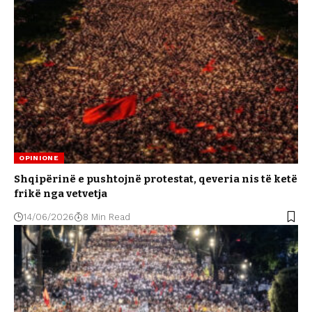
OPINIONE
Shqipërinë e pushtojnë protestat, qeveria nis të ketë
frikë nga vetvetja
14/06/2026
8 Min Read