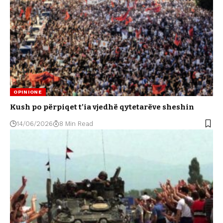
OPINIONE
Kush po përpiqet t’ia vjedhë qytetarëve sheshin
14/06/2026
8 Min Read