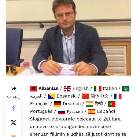
Albanian
/
English
/
Italian
/
العربية
/
Bosanski
/
简体中文
/
SHARE
Français
/
Deutsch
/
हिन्दी
/
Português
/
Русский
/
Español
Sloganet elektorale bojëdala të gatitura
analeve të propagandës qeverisëse
shënuan fillimin e udhës së justifikimit të të