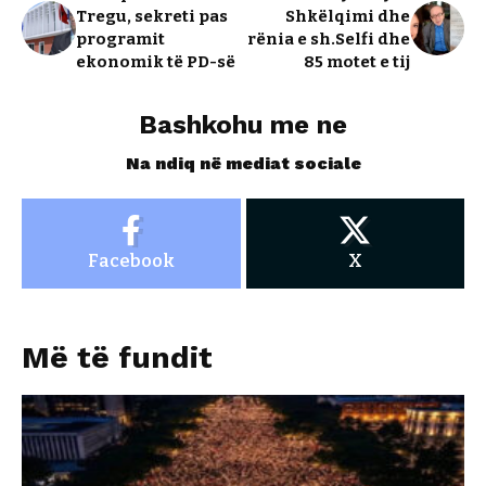
Tregu, sekreti pas
Shkëlqimi dhe
programit
rënia e sh.Selfi dhe
ekonomik të PD-së
85 motet e tij
Bashkohu me ne
Na ndiq në mediat sociale
Facebook
X
Më të fundit