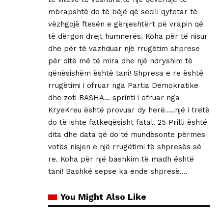
mbrapshtë do të bëjë që secili qytetar të
vëzhgojë ftesën e gënjeshtërt pë vrapin që
të dërgon drejt humnerës. Koha për të nisur
dhe për të vazhduar një rrugëtim shprese
për ditë më të mira dhe një ndryshim të
qënësishëm është tani! Shpresa e re është
rrugëtimi i ofruar nga Partia Demokratike
dhe zoti BASHA… sprinti i ofruar nga
KryeKreu është provuar dy herë…..një i tretë
do të ishte fatkeqësisht fatal. 25 Prilli është
dita dhe data që do të mundësonte përmes
votës nisjen e një rrugëtimi të shpresës së
re. Koha për një bashkim të madh është
tani! Bashkë sepse ka ende shpresë….
You Might Also Like