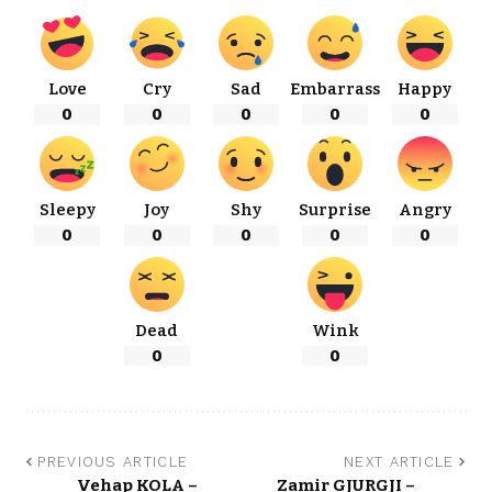
Love
Cry
Sad
Embarrass
Happy
0
0
0
0
0
Sleepy
Joy
Shy
Surprise
Angry
0
0
0
0
0
Dead
Wink
0
0
PREVIOUS ARTICLE
NEXT ARTICLE
Vehap KOLA –
Zamir GJURGJI –