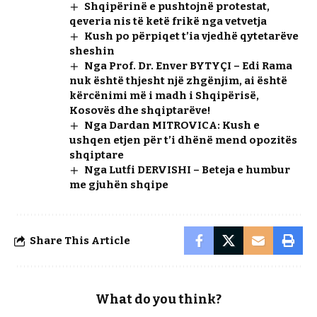
Shqipërinë e pushtojnë protestat,
qeveria nis të ketë frikë nga vetvetja
Kush po përpiqet t’ia vjedhë qytetarëve
sheshin
Nga Prof. Dr. Enver BYTYÇI – Edi Rama
nuk është thjesht një zhgënjim, ai është
kërcënimi më i madh i Shqipërisë,
Kosovës dhe shqiptarëve!
Nga Dardan MITROVICA: Kush e
ushqen etjen për t’i dhënë mend opozitës
shqiptare
Nga Lutfi DERVISHI – Beteja e humbur
me gjuhën shqipe
Share This Article
What do you think?