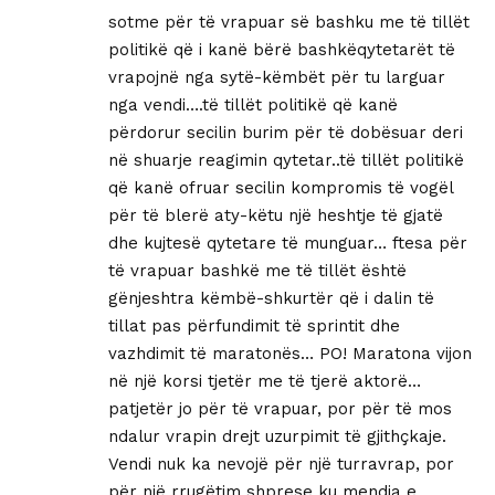
sotme për të vrapuar së bashku me të tillët
politikë që i kanë bërë bashkëqytetarët të
vrapojnë nga sytë-këmbët për tu larguar
nga vendi….të tillët politikë që kanë
përdorur secilin burim për të dobësuar deri
në shuarje reagimin qytetar..të tillët politikë
që kanë ofruar secilin kompromis të vogël
për të blerë aty-këtu një heshtje të gjatë
dhe kujtesë qytetare të munguar… ftesa për
të vrapuar bashkë me të tillët është
gënjeshtra këmbë-shkurtër që i dalin të
tillat pas përfundimit të sprintit dhe
vazhdimit të maratonës… PO! Maratona vijon
në një korsi tjetër me të tjerë aktorë…
patjetër jo për të vrapuar, por për të mos
ndalur vrapin drejt uzurpimit të gjithçkaje.
Vendi nuk ka nevojë për një turravrap, por
për një rrugëtim shprese ku mendja e