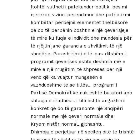
ftohtë, vullneti i palëkundur politik, besimi
njerëzor, vizioni perëndimor dhe patriotizmi
kombëtar përbëjnë elementët thelbësorë
që do të përbënin boshtin e një qeverisjeje
të mirë ku fuqia e individit dhe mundësia për
të njëjtin janë garancia e zhvillimit të një
shoqërie. Parashtrimi i ditë-pas-ditshëm i
programit qeverisës është dëshmia më e
mirë e një rrugëtimi të shpresës për një
vend që ka vuajtur mungesën e
vazhdueshme të së tillës… programi i
Partisë Demokratike nuk është butafori apo
shfaqja e rradhës… i tilli është angazhimi
konkret që do të garanonte një Shqipëri
normale me një qeveri normale dhe
Kryeministër normal, gjithashtu.
Dhimbja e përjetuar në secilën ditë të trishtë
të viteve të vështira të një qeverisje të