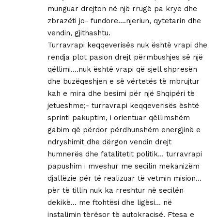
munguar drejton në një rrugë pa krye dhe
zbrazëti jo- fundore….njeriun, qytetarin dhe
vendin, gjithashtu.
Turravrapi keqqeverisës nuk është vrapi dhe
rendja plot pasion drejt përmbushjes së një
qëllimi….nuk është vrapi që sjell shpresën
dhe buzëqeshjen e së vërtetës të mbrujtur
kah e mira dhe besimi për një Shqipëri të
jetueshme;- turravrapi keqqeverisës është
sprinti pakuptim, i orientuar qëllimshëm
gabim që përdor përdhunshëm energjinë e
ndryshimit dhe dërgon vendin drejt
humnerës dhe fatalitetit politik… turravrapi
papushim i mveshur me secilin mekanizëm
djallëzie për të realizuar të vetmin mision…
për të tillin nuk ka rreshtur në secilën
dekikë… me ftohtësi dhe ligësi… në
instalimin tërësor të autokracisë. Ftesa e