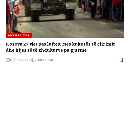
AKTUALITET
Kosova 27 vjet pas luftës: Mes kujtesës së çlirimit
dhe hijes së të zhdukurve pa gjurmë
12/06/2026
7 Min Read