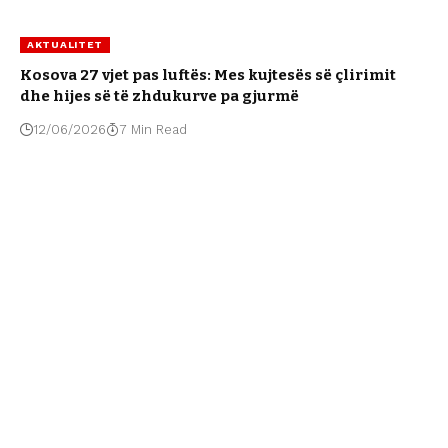
AKTUALITET
Kosova 27 vjet pas luftës: Mes kujtesës së çlirimit
dhe hijes së të zhdukurve pa gjurmë
12/06/2026
7 Min Read