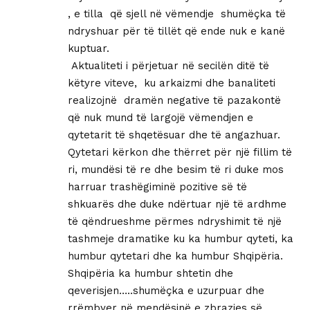
, e tilla që sjell në vëmendje shumëçka të
ndryshuar për të tillët që ende nuk e kanë
kuptuar.
Aktualiteti i përjetuar në secilën ditë të
këtyre viteve, ku arkaizmi dhe banaliteti
realizojnë dramën negative të pazakontë
që nuk mund të largojë vëmendjen e
qytetarit të shqetësuar dhe të angazhuar.
Qytetari kërkon dhe thërret për një fillim të
ri, mundësi të re dhe besim të ri duke mos
harruar trashëgiminë pozitive së të
shkuarës dhe duke ndërtuar një të ardhme
të qëndrueshme përmes ndryshimit të një
tashmeje dramatike ku ka humbur qyteti, ka
humbur qytetari dhe ka humbur Shqipëria.
Shqipëria ka humbur shtetin dhe
qeverisjen…..shumëçka e uzurpuar dhe
rrëmbyer në mendësinë e zbrazjes së