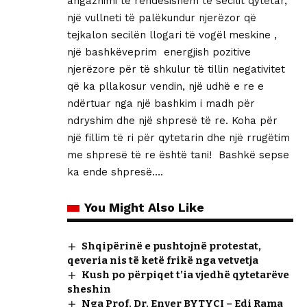
angazhimi të rëndësishëm të secilit qytetar,
një vullneti të palëkundur njerëzor që
tejkalon secilën llogari të vogël meskine ,
një bashkëveprim energjish pozitive
njerëzore për të shkulur të tillin negativitet
që ka pllakosur vendin, një udhë e re e
ndërtuar nga një bashkim i madh për
ndryshim dhe një shpresë të re. Koha për
një fillim të ri për qytetarin dhe një rrugëtim
me shpresë të re është tani! Bashkë sepse
ka ende shpresë….
You Might Also Like
Shqipërinë e pushtojnë protestat,
qeveria nis të ketë frikë nga vetvetja
Kush po përpiqet t’ia vjedhë qytetarëve
sheshin
Nga Prof. Dr. Enver BYTYÇI – Edi Rama