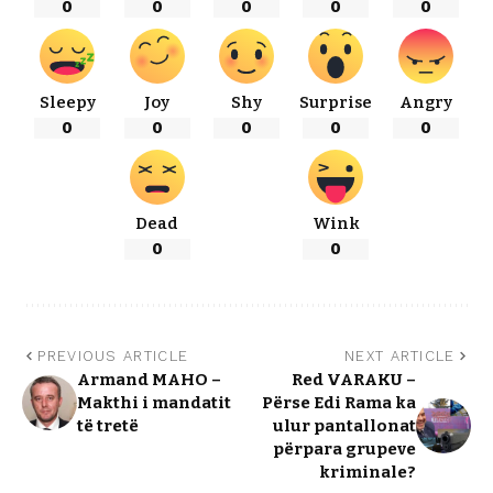
0
0
0
0
0
Sleepy
Joy
Shy
Surprise
Angry
0
0
0
0
0
Dead
Wink
0
0
PREVIOUS ARTICLE
NEXT ARTICLE
Armand MAHO –
Red VARAKU –
Makthi i mandatit
Përse Edi Rama ka
të tretë
ulur pantallonat
përpara grupeve
kriminale?