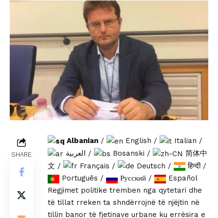
Albanian
/
English
/
Italian
/
العربية
/
Bosanski
/
简体中
SHARE
文
/
Français
/
Deutsch
/
हिन्दी
/
Português
/
Русский
/
Español
Regjimet politike tremben nga qytetari dhe
të tillat rreken ta shndërrojnë të njëjtin në
tillin banor të fjetinave urbane ku errësira e