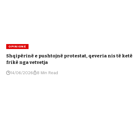
OPINIONE
Shqipërinë e pushtojnë protestat, qeveria nis të ketë
frikë nga vetvetja
14/06/2026
8 Min Read