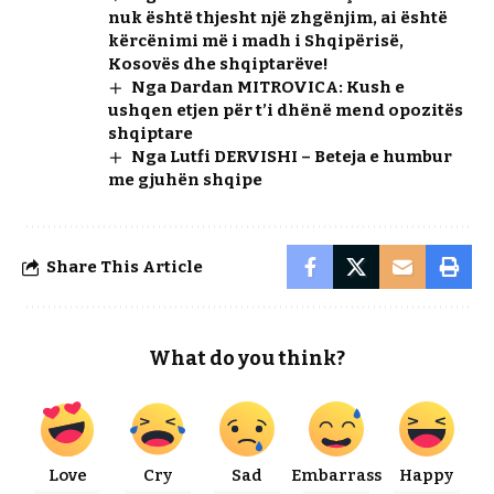
nuk është thjesht një zhgënjim, ai është
kërcënimi më i madh i Shqipërisë,
Kosovës dhe shqiptarëve!
Nga Dardan MITROVICA: Kush e
ushqen etjen për t’i dhënë mend opozitës
shqiptare
Nga Lutfi DERVISHI – Beteja e humbur
me gjuhën shqipe
Share This Article
What do you think?
Love
Cry
Sad
Embarrass
Happy