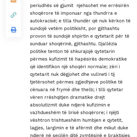
periudhës së gjumit njehsohet me errësirën
shoqërore të imponuar nga thundrra e
autokracisë; e tilla thundër që nuk kërkon të
sundojë vetëm politikisht, por gjithashtu
provon të sundojë shpirtin e qytetarit për të
sunduar shoqërinë, gjithashtu. Djallëzia
politike tenton të shkurajojë qytetarin
përmes kufizimit të hapësirës demokratike
që identifikon një shoqëri normale; zëri i
qytetarit nuk dëgjohet dhe vullneti i tij
tjetërsohet përmes zgjedhjeve politike të
cënuara në frymë dhe thelb; i tilli qytetar
vëren rrëshqitjen dramatike drejt
absolutizmit duke ndjerë kufizimin e
vazhdueshëm të lirisë shoqërore; i njëjti
vështron trishtueshëm humbjen e qytetit,
lagjes, largimin e të afërmit dhe mikut duke
ndjerë në secilën ditë zymtësinë e braktisjes