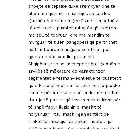
shpejtë së tepsisë duke rrëmbyer dhe të
tillën me qëllimin e humbjes së secilës
gjurmë që dëshmon grykësinë rrënqethëse
të enturazhit pushtet-mbajtës që ushtron
me zell të tepruar dhe me mendim të
munguar të tillën pangopësi që përthithet
në humbëtirën e asgjësë së ofruar për
qytetarin dhe vendin, gjithashtu.
Shqipëria e së sotmes ngec nën zgjedhën e
grykësisë mëkatare që karakterizon
segmentet e ferman-lëshuesve të pushtetit
që e kanë shndërruar shtetin në një plaçkë
shumë-përdorimshme që endet në të tillat
duar jo të pastra që lëvizin mekanikisht për
të shpërfaqur iluzionin e imazhit të
ndryshuar, i tilli imazh i gënjeshtërt që
rreket të mbulojë pisllëkun ndotës që
kutërbon klientelizëm, nepotizëm, paaftësi