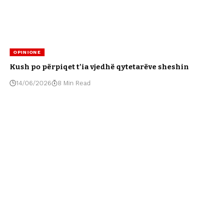
OPINIONE
Kush po përpiqet t’ia vjedhë qytetarëve sheshin
14/06/2026
8 Min Read