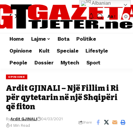
Albanian
Aa
Home
Lajme
Bota
Politike
Opinione
Kult
Speciale
Lifestyle
People
Dossier
Mytech
Sport
OPINIONE
Ardit GJINALI – Një Fillim i Ri
për qytetarin në një Shqipëri
që fiton
By
Ardit GJINALI
04/03/2021
Share
4 Min Read