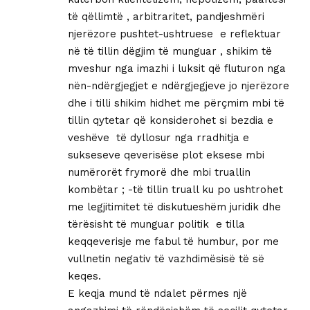
të qëllimtë , arbitraritet, pandjeshmëri
njerëzore pushtet-ushtruese e reflektuar
në të tillin dëgjim të munguar , shikim të
mveshur nga imazhi i luksit që fluturon nga
nën-ndërgjegjet e ndërgjegjeve jo njerëzore
dhe i tilli shikim hidhet me përçmim mbi të
tillin qytetar që konsiderohet si bezdia e
veshëve të dyllosur nga rradhitja e
sukseseve qeverisëse plot eksese mbi
numërorët frymorë dhe mbi truallin
kombëtar ; -të tillin truall ku po ushtrohet
me legjitimitet të diskutueshëm juridik dhe
tërësisht të munguar politik e tilla
keqqeverisje me fabul të humbur, por me
vullnetin negativ të vazhdimësisë të së
keqes.
E keqja mund të ndalet përmes një