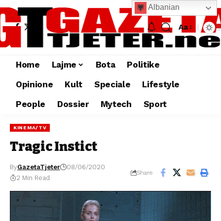
Albanian
Aa
Home
Lajme
Bota
Politike
Opinione
Kult
Speciale
Lifestyle
People
Dossier
Mytech
Sport
KINEMA/TV
Tragic Instict
By
GazetaTjeter
08/06/2020
Share
2 Min Read