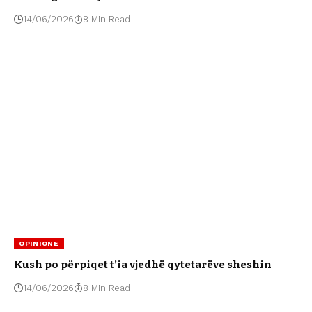
14/06/2026
8 Min Read
OPINIONE
Kush po përpiqet t’ia vjedhë qytetarëve sheshin
14/06/2026
8 Min Read