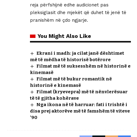
reja përfshijnë edhe audicionet pas
pleksiglasit dhe mjekët që duhet të jenë të
pranishëm në çdo ngjarje.
You Might Also Like
Ekrani i madh: ja cilat janë dështimet
më të mëdha të historisë botërore
Filmat më të suksesshëm në historinë e
kinemasë
Filmat më të bukur romantik në
historinë e kinemasë
Filmat (kryevepra) më të nënvlerësuar
të të gjitha kohërave
Nga ikona në të harruar: fati i trishtë i
disa prej aktorëve më të famshëm të viteve
’90