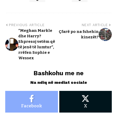
PREVIOUS ARTICLE
NEXT ARTICLE
“Meghan Markle
Çfarë po na fshehin
dhe Harry?
kinezët?
Shpresoj vetëm që
të jenë të lumtur”,
rrëfen Sophie e
Wessex
Bashkohu me ne
Na ndiq në mediat sociale
Facebook
X