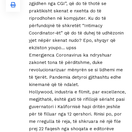
zgjidhen nga CGI”, që do të thotë se
praktikisht skenat e nxehta do të
riprodhohen në kompjuter. Ku do të
përfundojnë të shkretët “Intimacy
Coordinator-ët” që do të duhej të udhëzonin
yjet nëpër skenat nudo? Epo, shyqyr që
ekziston youpo… upss
Emergjenca Coronavirus ka ndryshuar
zakonet tona të përditshme, duke
revolucionarizuar mënyrën se si lidhemi me
të tjerët. Pandemia detyroi gjithashtu edhe
kinemanë që të ndalet.
Hollywood, industria e filmit, par excellence,
megjithatë, është gati të rifillojë sëriaht pasi
guvernatori i Kalifornisë hapi dritën jeshile
për të filluar nga 12 qershori. Rinisi po, por
me rregulla të reja, të shkruara në një file
prej 22 faqesh nga shoqata e editorëve