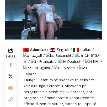
Albanian
/
English
/
Italian
/
العربية
/
Bosanski
/
简体中
SHARE
文
/
Français
/
Deutsch
/
हिन्दी
/
Português
/
Русский
/
Español
Thuajini ‘Lamtumirë’ skenave të seksit të
xhiruara nga aktorët: Hollywood po
përgatitet t’ia rinisë më 12 qershor, por
preçizon se “momentet e kontakteve të
afërta duhen rishkruar, hidhen tek apo të