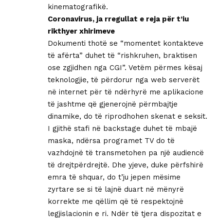
kinematografikë.
Coronavirus, ja rregullat e reja për t’iu
rikthyer xhirimeve
Dokumenti thotë se “momentet kontakteve
të afërta” duhet të “rishkruhen, braktisen
ose zgjidhen nga CGI”. Vetëm përmes kësaj
teknologjie, të përdorur nga web serverët
në internet për të ndërhyrë me aplikacione
të jashtme që gjenerojnë përmbajtje
dinamike, do të riprodhohen skenat e seksit.
I gjithë stafi në backstage duhet të mbajë
maska, ndërsa programet TV do të
vazhdojnë të transmetohen pa një audiencë
të drejtpërdrejtë. Dhe yjeve, duke përfshirë
emra të shquar, do t’ju jepen mësime
zyrtare se si të lajnë duart në mënyrë
korrekte me qëllim që të respektojnë
legjislacionin e ri. Ndër të tjera dispozitat e