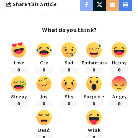
Share This Article
What do you think?
Love
Cry
Sad
Embarrass
Happy
0
0
0
0
0
Sleepy
Joy
Shy
Surprise
Angry
0
0
0
0
0
Dead
Wink
0
0