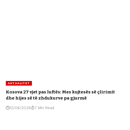
AKTUALITET
Kosova 27 vjet pas luftës: Mes kujtesës së çlirimit
dhe hijes së të zhdukurve pa gjurmë
12/06/2026
7 Min Read