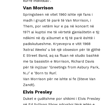
kurrë individual”.
Van Morrison
Springsteen në vitet 1960 ishte një fans i
madh i grupit të parë të Van Morrison, i
Them, por vetëm kur e pa në koncert në
1971 ai kuptoi me të vërtetë gjenialitetin e tij:
ndikimi në dy albumet e tij të parë është i
padiskutueshme. Kryevepra e vitit 1968
‘Astral Weeks’ u bë një obsesion për të gjithë
E Street Band, aq sa ftuan në studio bashkë
me ta bassistin e Morrison, Richard Davis
për të inçizuar ‘Greetings from Asbury Park,
N.J’ e ‘Born to Run’.
Van Morrison për ne ishte si fe (Steve Van
Zandt).
Elvis Presley
Duket e çuditshme por shikimi i Elvis Presley
në Ed Sullivan Show ndryshoi tërë jetën e