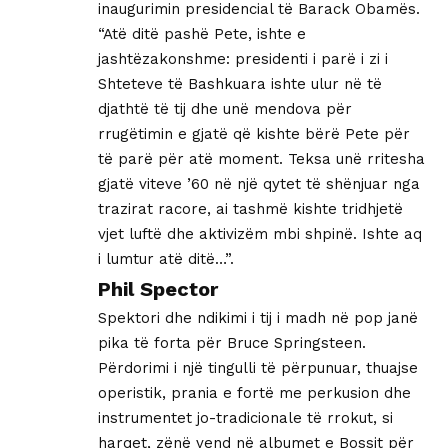
inaugurimin presidencial të Barack Obamës.
“Atë ditë pashë Pete, ishte e
jashtëzakonshme: presidenti i parë i zi i
Shteteve të Bashkuara ishte ulur në të
djathtë të tij dhe unë mendova për
rrugëtimin e gjatë që kishte bërë Pete për
të parë për atë moment. Teksa unë rritesha
gjatë viteve ’60 në një qytet të shënjuar nga
trazirat racore, ai tashmë kishte tridhjetë
vjet luftë dhe aktivizëm mbi shpinë. Ishte aq
i lumtur atë ditë…”.
Phil Spector
Spektori dhe ndikimi i tij i madh në pop janë
pika të forta për Bruce Springsteen.
Përdorimi i një tingulli të përpunuar, thuajse
operistik, prania e fortë me perkusion dhe
instrumentet jo-tradicionale të rrokut, si
harqet, zënë vend në albumet e Bossit për