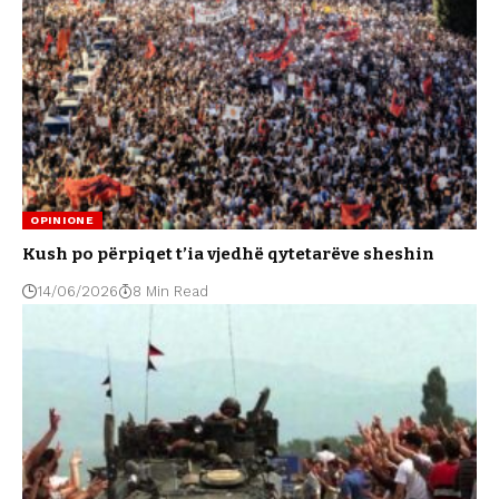
OPINIONE
Kush po përpiqet t’ia vjedhë qytetarëve sheshin
14/06/2026
8 Min Read