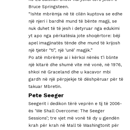
Bruce Springsteen.
“Ishte mbrëmja në të cilën kuptova se edhe
një njeri i bardhë mund të bënte magji, se
nuk duhet të të jesh i detyruar nga edukimi
yt apo nga përkatësia jote shoqërtore: bëji
apel imagjinatës tënde dhe mund të krijosh
një tjetër “ti”, një ‘unë’ magjik.”
Po atë mbrëmje ai i kërkoi nënës t’i blinte
një kitarë dhe shumë vite më vonë, në 1976,
shkoi në Graceland dhe u kacavor mbi
gardh në një përpjekje të dëshpëruar për të
takuar Mbretin.
Pete Seeger
Seegerit i dedikon tërë veprën e tij të 2006-
ës ‘We Shall Overcome: The Seeger
Sessions’; tre vjet më vonë të dy u gjendën
krah për krah në Mall të Washingtonit për