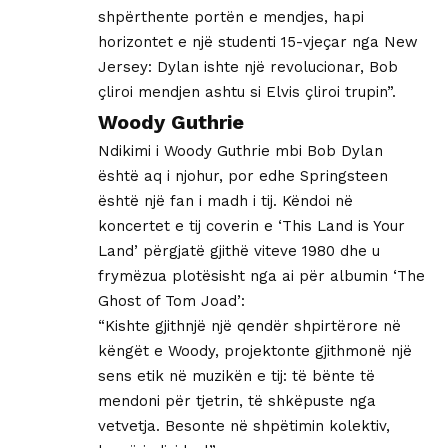
shpërthente portën e mendjes, hapi
horizontet e një studenti 15-vjeçar nga New
Jersey: Dylan ishte një revolucionar, Bob
çliroi mendjen ashtu si Elvis çliroi trupin”.
Woody Guthrie
Ndikimi i Woody Guthrie mbi Bob Dylan
është aq i njohur, por edhe Springsteen
është një fan i madh i tij. Këndoi në
koncertet e tij coverin e ‘This Land is Your
Land’ përgjatë gjithë viteve 1980 dhe u
frymëzua plotësisht nga ai për albumin ‘The
Ghost of Tom Joad’:
“Kishte gjithnjë një qendër shpirtërore në
këngët e Woody, projektonte gjithmonë një
sens etik në muzikën e tij: të bënte të
mendoni për tjetrin, të shkëpuste nga
vetvetja. Besonte në shpëtimin kolektiv,