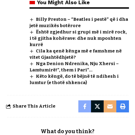
You Might Also Like
Billy Preston – “Beatles i pestë” që i dha
jetë muzikës botërore
Është zgjedhur si grupi më i mirë rock,
i të gjitha kohërave: dhe nuk mposhten
kurrë
Cila ka qenë kënga më e famshme në
vitet Gjashtëdhjetë?
Nga Denion Ndrenika, Nju Xhersi –
Lamtumirë!”, them i Pari”…
Këto këngë, do të bëjnë të ndihesh i
lumtur (e thotë shkenca)
Share This Article
What do you think?