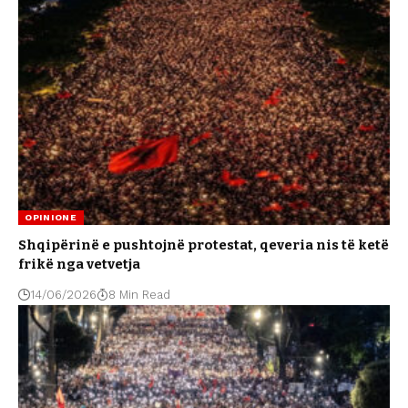
OPINIONE
Shqipërinë e pushtojnë protestat, qeveria nis të ketë
frikë nga vetvetja
14/06/2026
8 Min Read