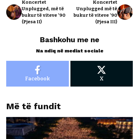
Koncertet
Koncertet
Unplugged, më të
Unplugged më të
bukur të viteve ’90
bukur të viteve ’90
(Pjesa II)
(Pjesa III)
Bashkohu me ne
Na ndiq në mediat sociale
Facebook
X
Më të fundit