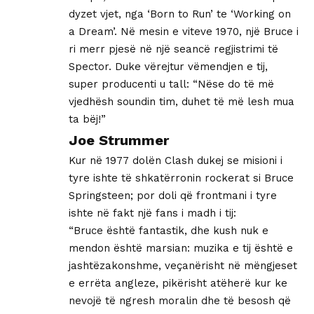
dyzet vjet, nga ‘Born to Run’ te ‘Working on
a Dream’. Në mesin e viteve 1970, një Bruce i
ri merr pjesë në një seancë regjistrimi të
Spector. Duke vërejtur vëmendjen e tij,
super producenti u tall: “Nëse do të më
vjedhësh soundin tim, duhet të më lesh mua
ta bëj!”
Joe Strummer
Kur në 1977 dolën Clash dukej se misioni i
tyre ishte të shkatërronin rockerat si Bruce
Springsteen; por doli që frontmani i tyre
ishte në fakt një fans i madh i tij:
“Bruce është fantastik, dhe kush nuk e
mendon është marsian: muzika e tij është e
jashtëzakonshme, veçanërisht në mëngjeset
e errëta angleze, pikërisht atëherë kur ke
nevojë të ngresh moralin dhe të besosh që