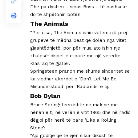
Dhe pa dyshim – sipas Boss – të bashkuar
do të shpëtonin botën!
The Animals
“Për disa, The Animals ishin vetëm një prej
grupeve të mëdha beat që dolën nga vitet
gjashtëdhjetë, por për mua ato ishin një
zbulesë: disqet e e parë me një vetëdije
klasi aq të gjallë”.
Springsteen pranon me shumë sinqeritet se
ka vjedhur akordet e ‘Don’t Let Me Be
Misunderstood’ për ‘Badlands’ e tij.
Bob Dylan
Bruce Springsteen ishte në makinë me
nënën e tij në verën e vitit 1965 dhe në radio
dëgjoi për herë të parë ‘Like a Rolling
Stone’:
“Ajo goditje që të vjen sikur dikush të