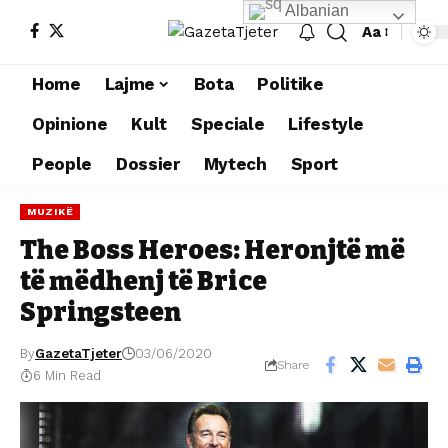
Albanian
Aa
Home
Lajme
Bota
Politike
Opinione
Kult
Speciale
Lifestyle
People
Dossier
Mytech
Sport
MUZIKË
The Boss Heroes: Heronjtë më
të mëdhenj të Brice
Springsteen
By
GazetaTjeter
03/06/2020
Share
6 Min Read