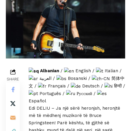
Albanian
/
English
/
Italian
/
العربية
/
Bosanski
/
简体中
SHARE
文
/
Français
/
Deutsch
/
हिन्दी
/
Português
/
Русский
/
Español
Edi DELIU – Ja një sërë heronjsh, heronjtë
më të mëdhenj muzikorë të Bruce
Springsteen! Parë kështu, të gjithë së
bashku, mund të dalë një seri, një sagë…