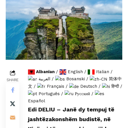
Albanian
/
English
/
Italian
/
العربية
/
Bosanski
/
简体中
SHARE
文
/
Français
/
Deutsch
/
हिन्दी
/
Português
/
Русский
/
Español
Edi DELIU – Janë dy tempuj të
jashtëzakonshëm budistë, në