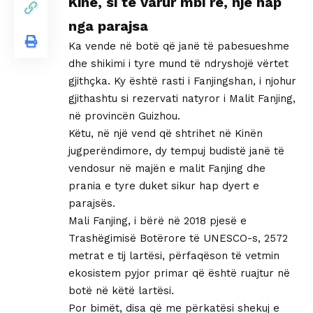
Kinë, si të varur mbi re, një hap
nga parajsa
Ka vende në botë që janë të pabesueshme
dhe shikimi i tyre mund të ndryshojë vërtet
gjithçka. Ky është rasti i Fanjingshan, i njohur
gjithashtu si rezervati natyror i Malit Fanjing,
në provincën Guizhou.
Këtu, në një vend që shtrihet në Kinën
jugperëndimore, dy tempuj budistë janë të
vendosur në majën e malit Fanjing dhe
prania e tyre duket sikur hap dyert e
parajsës.
Mali Fanjing, i bërë në 2018 pjesë e
Trashëgimisë Botërore të UNESCO-s, 2572
metrat e tij lartësi, përfaqëson të vetmin
ekosistem pyjor primar që është ruajtur në
botë në këtë lartësi.
Por bimët, disa që me përkatësi shekuj e