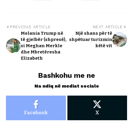
PREVIOUS ARTICLE
NEXT ARTICLE
Melania Trump në
Një shans për të
të gjelbër (shpresë),
shpëtuar turizmin
si Meghan Merkle
këtë vit
dhe Mbretëresha
Elizabeth
Bashkohu me ne
Na ndiq në mediat sociale
Facebook
X