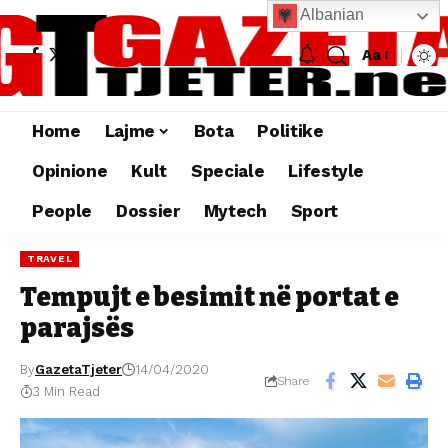
Albanian
Aa
Home
Lajme
Bota
Politike
Opinione
Kult
Speciale
Lifestyle
People
Dossier
Mytech
Sport
TRAVEL
Tempujt e besimit në portat e
parajsës
By
GazetaTjeter
14/04/2020
Share
3 Min Read