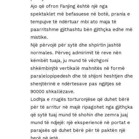
Ajo që ofron Fanjing është një nga
spektaklet më befasuese në botë, prania e
tempujve të ndërtuar mbi ato maja të
paarritshme gjithashtu bën gjithçka edhe më
mistike.
Një përvojë për sytë dhe shpirtin jashtë
normales. Përveç admirimit të reve nën
këmbët tuaja, ju mund të vëzhgoni
shkëmbinjtë vertikalë mahnitës në formë
paralelopipedesh dhe të shijoni heshtjen dhe
shenjtërinë e ndërtesave pas ngjitjes së
90000 shkallëzave.
Lodhja e rrugës torturonjëse që duhet bërë
për të arritur në majë ripagohet nga gjithçka
që sytë tuaj mund të shohin dhe zemra juaj
mund të ndjejë: një eksperiencë në portat e
parajsës që duhet bërë për të paktën një
herë në jetë.