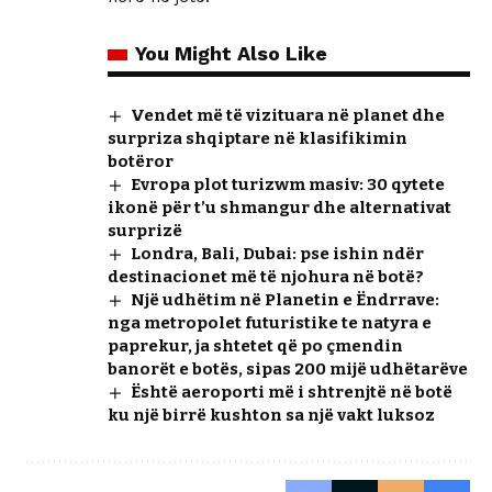
You Might Also Like
Vendet më të vizituara në planet dhe
surpriza shqiptare në klasifikimin
botëror
Evropa plot turizwm masiv: 30 qytete
ikonë për t’u shmangur dhe alternativat
surprizë
Londra, Bali, Dubai: pse ishin ndër
destinacionet më të njohura në botë?
Një udhëtim në Planetin e Ëndrrave:
nga metropolet futuristike te natyra e
paprekur, ja shtetet që po çmendin
banorët e botës, sipas 200 mijë udhëtarëve
Është aeroporti më i shtrenjtë në botë
ku një birrë kushton sa një vakt luksoz