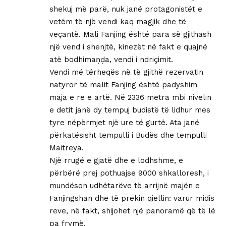
shekuj më parë, nuk janë protagonistët e
vetëm të një vendi kaq magjik dhe të
veçantë. Mali Fanjing është para së gjithash
një vend i shenjtë, kinezët në fakt e quajnë
atë bodhimaṇḍa, vendi i ndriçimit.
Vendi më tërheqës në të gjithë rezervatin
natyror të malit Fanjing është padyshim
maja e re e artë. Në 2336 metra mbi nivelin
e detit janë dy tempuj budistë të lidhur mes
tyre nëpërmjet një ure të gurtë. Ata janë
përkatësisht tempulli i Budës dhe tempulli
Maitreya.
Një rrugë e gjatë dhe e lodhshme, e
përbërë prej pothuajse 9000 shkalloresh, i
mundëson udhëtarëve të arrijnë majën e
Fanjingshan dhe të prekin qiellin: varur midis
reve, në fakt, shijohet një panoramë që të lë
pa frymë.