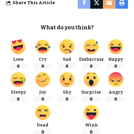
Share This Article
What do you think?
Love
Cry
Sad
Embarrass
Happy
0
0
0
0
0
Sleepy
Joy
Shy
Surprise
Angry
0
0
0
0
0
Dead
Wink
0
0