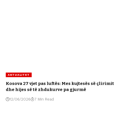
AKTUALITET
Kosova 27 vjet pas luftës: Mes kujtesës së çlirimit
dhe hijes së të zhdukurve pa gjurmë
12/06/2026
7 Min Read