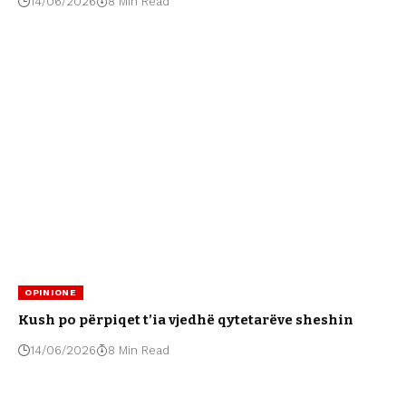
14/06/2026
8 Min Read
OPINIONE
Kush po përpiqet t’ia vjedhë qytetarëve sheshin
14/06/2026
8 Min Read