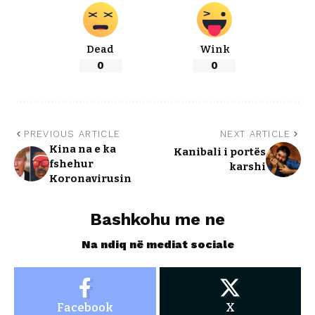
Dead
Wink
0
0
PREVIOUS ARTICLE
NEXT ARTICLE
Kina na e ka
Kanibali i portës
fshehur
karshi
Koronavirusin
Bashkohu me ne
Na ndiq në mediat sociale
Facebook
X