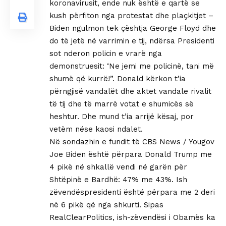
koronavirusit, ende nuk është e qartë se
kush përfiton nga protestat dhe plaçkitjet –
Biden ngulmon tek çështja George Floyd dhe
do të jetë në varrimin e tij, ndërsa Presidenti
sot nderon policin e vrarë nga
demonstruesit: ‘Ne jemi me policinë, tani më
shumë që kurrë!”. Donald kërkon t’ia
përngjisë vandalët dhe aktet vandale rivalit
të tij dhe të marrë votat e shumicës së
heshtur. Dhe mund t’ia arrijë kësaj, por
vetëm nëse kaosi ndalet.
Në sondazhin e fundit të CBS News / Yougov
Joe Biden është përpara Donald Trump me
4 pikë në shkallë vendi në garën për
Shtëpinë e Bardhë: 47% me 43%. Ish
zëvendëspresidenti është përpara me 2 deri
në 6 pikë që nga shkurti. Sipas
RealClearPolitics, ish-zëvendësi i Obamës ka