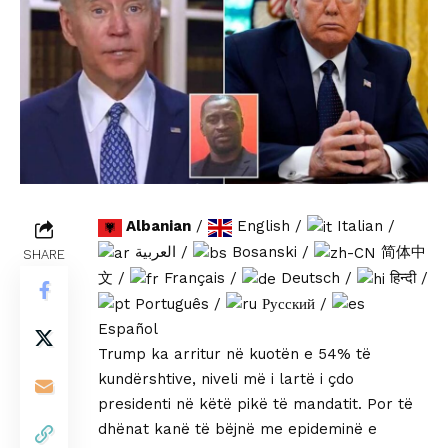
Albanian
/
English
/
Italian
/
العربية
/
Bosanski
/
简体中
SHARE
文
/
Français
/
Deutsch
/
हिन्दी
/
Português
/
Русский
/
Español
Trump ka arritur në kuotën e 54% të
kundërshtive, niveli më i lartë i çdo
presidenti në këtë pikë të mandatit. Por të
dhënat kanë të bëjnë me epideminë e