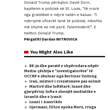
Donald Trump përkujton David Dorn,
kapitenin e policisë së St. Louis, “të vrarë
nga grabitësit e ndyrë natën e kaluar. Ti
nderojmë oficerët tanë të policisë, ndoshta
më shumë se më parë. Faleminderit!”. E
twitton Donald Trump.
Përgatiti Dardan MITROVICA
You Might Also Like
BE-ja dhe paratë e shpërndara nëpër
Media: çështja e “investigatorëve” të
OCCRP e zbuluar nga Berliner Zeitung
Iran, misteri i rrezatimeve pas sulmit
Martirë dhe luftëtarë, luanë dhe
gjarpërinj: lufta e shenjtë mediatike e
Izraelit dhe e Iranit
Luani i Amerikës
Gjermani, fillon epoka Merz, rruga