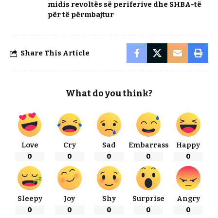
midis revoltës së periferive dhe SHBA-të
për të përmbajtur
Share This Article
What do you think?
Love
Cry
Sad
Embarrass
Happy
0
0
0
0
0
Sleepy
Joy
Shy
Surprise
Angry
0
0
0
0
0