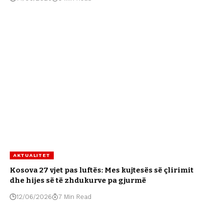
AKTUALITET
Kosova 27 vjet pas luftës: Mes kujtesës së çlirimit
dhe hijes së të zhdukurve pa gjurmë
12/06/2026
7 Min Read