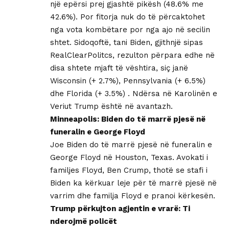
një epërsi prej gjashtë pikësh (48.6% me
42.6%). Por fitorja nuk do të përcaktohet
nga vota kombëtare por nga ajo në secilin
shtet. Sidoqoftë, tani Biden, gjithnjë sipas
RealClearPolitcs, rezulton përpara edhe në
disa shtete mjaft të vështira, siç janë
Wisconsin (+ 2.7%), Pennsylvania (+ 6.5%)
dhe Florida (+ 3.5%) . Ndërsa në Karolinën e
Veriut Trump është në avantazh.
Minneapolis: Biden do të marrë pjesë në
funeralin e George Floyd
Joe Biden do të marrë pjesë në funeralin e
George Floyd në Houston, Texas. Avokati i
familjes Floyd, Ben Crump, thotë se stafi i
Biden ka kërkuar leje për të marrë pjesë në
varrim dhe familja Floyd e pranoi kërkesën.
Trump përkujton agjentin e vrarë: Ti
nderojmë policët