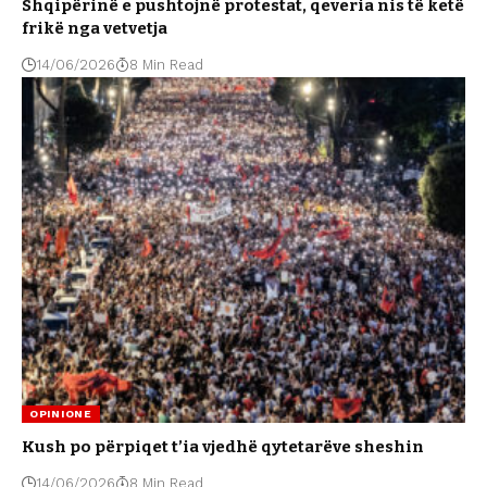
Shqipërinë e pushtojnë protestat, qeveria nis të ketë
frikë nga vetvetja
14/06/2026
8 Min Read
OPINIONE
Kush po përpiqet t’ia vjedhë qytetarëve sheshin
14/06/2026
8 Min Read