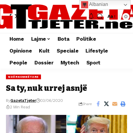
Albanian
Aa
Home
Lajme
Bota
Politike
Opinione
Kult
Speciale
Lifestyle
People
Dossier
Mytech
Sport
NDËRKOMBËTARE
Sa ty, nuk urrej asnjë
By
GazetaTjeter
03/06/2020
Share
2 Min Read