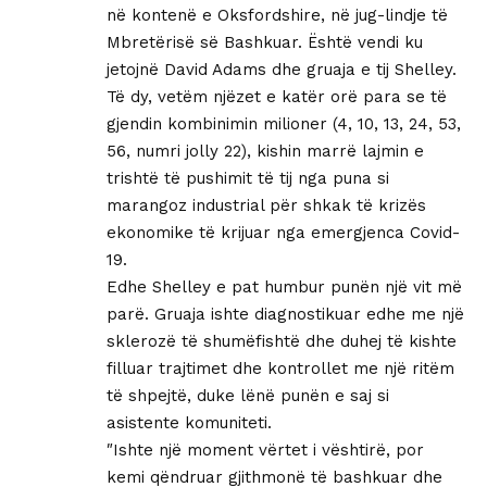
në kontenë e Oksfordshire, në jug-lindje të
Mbretërisë së Bashkuar. Është vendi ku
jetojnë David Adams dhe gruaja e tij Shelley.
Të dy, vetëm njëzet e katër orë para se të
gjendin kombinimin milioner (4, 10, 13, 24, 53,
56, numri jolly 22), kishin marrë lajmin e
trishtë të pushimit të tij nga puna si
marangoz industrial për shkak të krizës
ekonomike të krijuar nga emergjenca Covid-
19.
Edhe Shelley e pat humbur punën një vit më
parë. Gruaja ishte diagnostikuar edhe me një
sklerozë të shumëfishtë dhe duhej të kishte
filluar trajtimet dhe kontrollet me një ritëm
të shpejtë, duke lënë punën e saj si
asistente komuniteti.
″Ishte një moment vërtet i vështirë, por
kemi qëndruar gjithmonë të bashkuar dhe