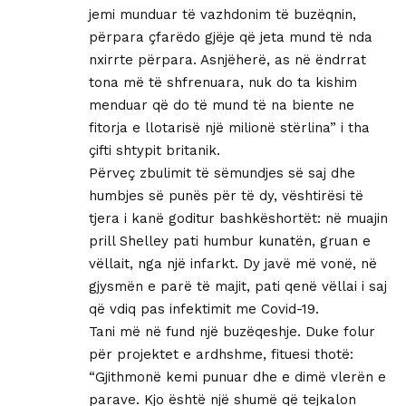
jemi munduar të vazhdonim të buzëqnin,
përpara çfarëdo gjëje që jeta mund të nda
nxirrte përpara. Asnjëherë, as në ëndrrat
tona më të shfrenuara, nuk do ta kishim
menduar që do të mund të na biente ne
fitorja e llotarisë një milionë stërlina” i tha
çifti shtypit britanik.
Përveç zbulimit të sëmundjes së saj dhe
humbjes së punës për të dy, vështirësi të
tjera i kanë goditur bashkëshortët: në muajin
prill Shelley pati humbur kunatën, gruan e
vëllait, nga një infarkt. Dy javë më vonë, në
gjysmën e parë të majit, pati qenë vëllai i saj
që vdiq pas infektimit me Covid-19.
Tani më në fund një buzëqeshje. Duke folur
për projektet e ardhshme, fituesi thotë:
“Gjithmonë kemi punuar dhe e dimë vlerën e
parave. Kjo është një shumë që tejkalon