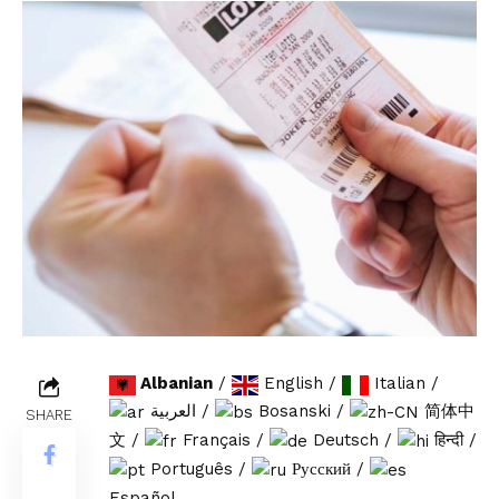
Albanian
/
English
/
Italian
/
العربية
/
Bosanski
/
简体中
SHARE
文
/
Français
/
Deutsch
/
हिन्दी
/
Português
/
Русский
/
Español