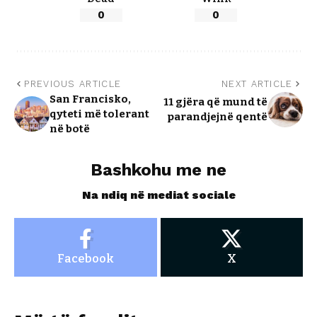
0
0
PREVIOUS ARTICLE
NEXT ARTICLE
San Francisko,
11 gjëra që mund të
qyteti më tolerant
parandjejnë qentë
në botë
Bashkohu me ne
Na ndiq në mediat sociale
Facebook
X