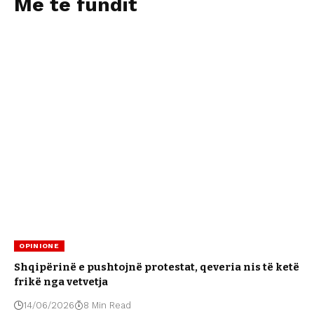
Më të fundit
OPINIONE
Shqipërinë e pushtojnë protestat, qeveria nis të ketë
frikë nga vetvetja
14/06/2026
8 Min Read