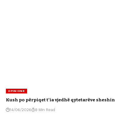
OPINIONE
Kush po përpiqet t’ia vjedhë qytetarëve sheshin
14/06/2026
8 Min Read