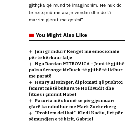
gjithçka që mund të imagjinonim. Ne nuk do
të nxitojmë me asnjë vendim dhe do t’i
marrim gjërat me qetësi”.
You Might Also Like
Jeni grindur? Këngët më emocionale
për të kërkuar falje
Nga Dardan MITROVICA – Jemi të gjithë
paksa Scrooge McDuck: të gjithë të lidhur
me paratë
Henry Kissinger, diplomati që pushtoi
femrat më të bukura të Hollivudit dhe
fitues i çmimit Nobel
Pasuria më shumë se përgjysmuar:
çfarë ka ndodhur me Mark Zuckerberg
“Problem delikat”, Kledi Kadiu, flet për
sëmundjen e të birit, Gabriel