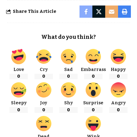
Share This Article
What do you think?
Love
Cry
Sad
Embarrass
Happy
0
0
0
0
0
Sleepy
Joy
Shy
Surprise
Angry
0
0
0
0
0
Dead
Wink