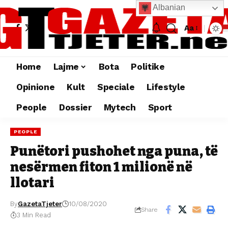
Albanian
Aa
Home
Lajme
Bota
Politike
Opinione
Kult
Speciale
Lifestyle
People
Dossier
Mytech
Sport
PEOPLE
Punëtori pushohet nga puna, të
nesërmen fiton 1 milionë në
llotari
By
GazetaTjeter
10/08/2020
Share
3 Min Read