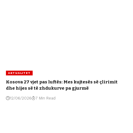
AKTUALITET
Kosova 27 vjet pas luftës: Mes kujtesës së çlirimit
dhe hijes së të zhdukurve pa gjurmë
12/06/2026
7 Min Read