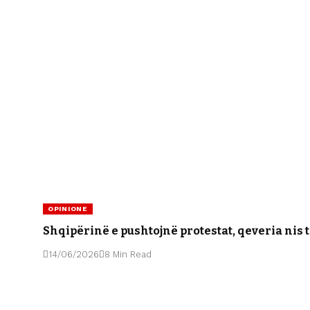
OPINIONE
Shqipërinë e pushtojnë protestat, qeveria nis t
14/06/2026
8 Min Read