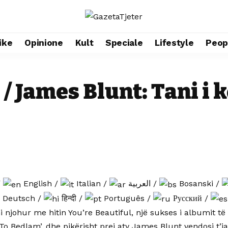
ike
Opinione
Kult
Speciale
Lifestyle
Peop
 James Blunt: Tani i
/
English
/
Italian
/
العربية
/
Bosanski
/
Deutsch
/
हिन्दी
/
Português
/
Русский
/
 njohur me hitin You’re Beautiful, një sukses i albumit të ti
 To Bedlam’, dhe pikërisht prej aty James Blunt vendosi t’ia