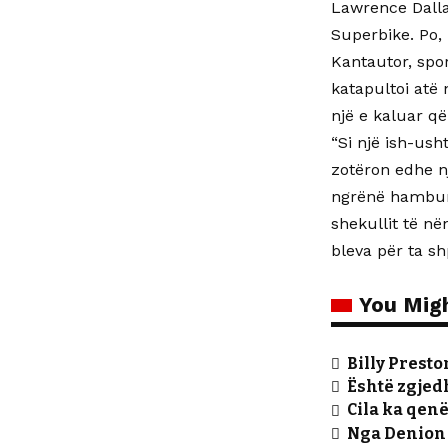
Lawrence Dallag
Superbike. Po, 
Kantautor, spor
katapultoi atë 
një e kaluar q
“Si një ish-usht
zotëron edhe n
ngrënë hamburg
shekullit të në
bleva për ta sh
You Migh
Billy Presto
Është zgjed
Cila ka qen
Nga Denion 