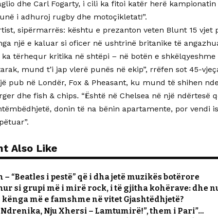
lio dhe Carl Fogarty, i cili ka fitoi katër herë kampionatin
unë i adhuroj rugby dhe motoçikletat!”.
tist, sipërmarrës: kështu e prezanton veten Blunt 15 vjet p
nga një e kaluar si oficer në ushtrinë britanike të angazh
ë ka tërhequr kritika në shtëpi – në botën e shkëlqyeshme
arak, mund t’i jap vlerë punës në ekip”, rrëfen sot 45-vjeçar
jë pub në Londër, Fox & Pheasant, ku mund të shihen nde
er dhe fish & chips. “Është në Chelsea në një ndërtesë që
ntëmbëdhjetë, donin të na bënin apartamente, por vendi ish
pëtuar”.
t Also Like
n – “Beatles i pestë” që i dha jetë muzikës botërore
hur si grupi më i mirë rock, i të gjitha kohërave: dhe
ë kënga më e famshme në vitet Gjashtëdhjetë?
Ndrenika, Nju Xhersi – Lamtumirë!”, them i Pari”…