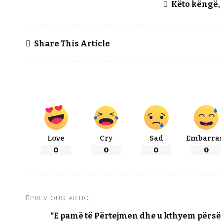
Këto këngë, 
Share This Article
Love
Cry
Sad
Embarra
0
0
0
0
PREVIOUS ARTICLE
“E pamë të Përtejmen dhe u kthyem përsë