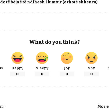
do të bëjnë të ndihesh i lumtur (e thotë shkenca)
What do you think?
ss
Happy
Sleepy
Joy
Shy
0
0
0
0
ri”
Mos e