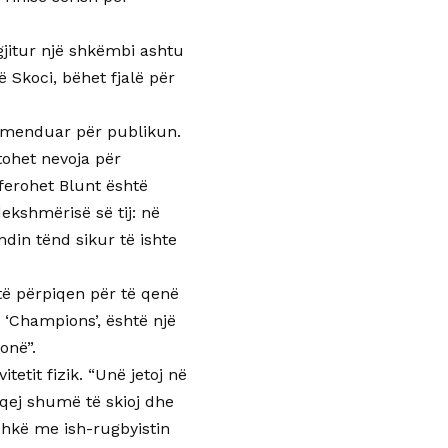
gjitur një shkëmbi ashtu
ë Skoci, bëhet fjalë për
a menduar për publikun.
ohet nevoja për
ferohet Blunt është
ekshmërisë së tij: në
ndin tënd sikur të ishte
 të përpiqen për të qenë
 ‘Champions’, është një
onë”.
etit fizik. “Unë jetoj në
qej shumë të skioj dhe
shkë me ish-rugbyistin