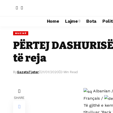
Home
Lajme
Bota
Polit
MUZIKË
PËRTEJ DASHURISË /
të reja
By
GazetaTjeter
21/01/2020
3 Min Read
Albanian
Français
/
SHARE
Të gjithë e kemi
titulluar ‘Back