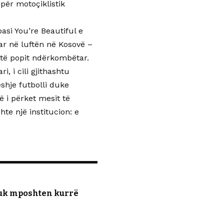
 për motoçiklistik
asi You’re Beautiful e
uar në luftën në Kosovë –
 të popit ndërkombëtar.
i, i cili gjithashtu
shje futbolli duke
 i përket mesit të
te një institucion: e
 nuk mposhten kurrë