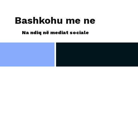
Bashkohu me ne
Na ndiq në mediat sociale