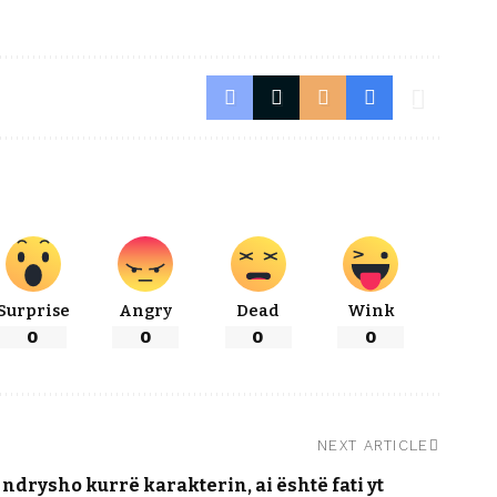
Surprise
Angry
Dead
Wink
0
0
0
0
NEXT ARTICLE
 ndrysho kurrë karakterin, ai është fati yt