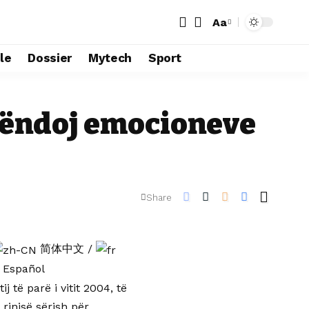
Aa
le
Dossier
Mytech
Sport
 këndoj emocioneve
Share
简体中文
/
Español
j të parë i vitit 2004, të
 rinisë sërish për