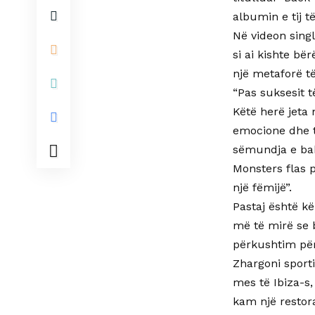
albumin e tij t
Në videon sing
si ai kishte bë
një metaforë të
“Pas suksesit 
Këtë herë jeta
emocione dhe t
sëmundja e baba
Monsters flas p
një fëmijë”.
Pastaj është kë
më të mirë se 
përkushtim për
Zhargoni sporti
mes të Ibiza-s
kam një restor