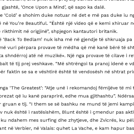
ë gjashtë, ‘Once Upon a Mind’, që sapo ka dalë.
le ‘Cold’ e shohim duke notuar në det e më pas duke iu n
rë në You’re Beautiful. “Është një video që e kemi xhiruar n
 rikthimit në origjinë”, shpjegon kantautori britanik.
të ‘Back To Bedlam’ nuk isha më në gjendje të shkruaja p
 më vuri përpara provave të mëdha që më kanë bërë të sht
a shndërroj atë në muzikë». Një nga provave të cilave i re
it të tij prej veshkave. “Më shtrëngoi ta pranoj idenë e vd
ër faktin se sa e vështirë është të vendosësh në shtrat pri
nga ‘The Greatest’: “Atje unë i rekomandoj fëmijëve të mi
brezat që iu kanë paraprirë, edhe mua gjithashtu”. Ndërsa
 gruan e tij. “I them se së bashku ne mund të jemi kampi
v nuk është i rastësishëm, Blunt është i çmendur pas aktivit
, ku ndahem mes surfing dhe zhytjeve, dhe Zvicrës, ku pël
ant në Verbier, në Valais: quhet La Vache, e kam hapur ba