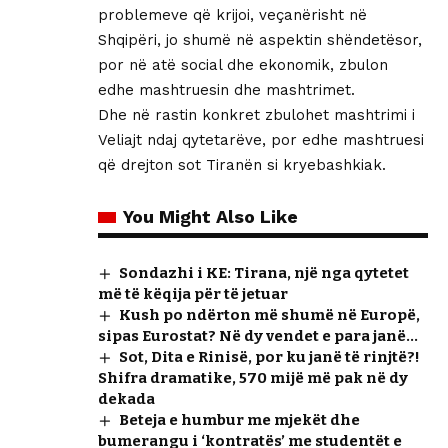
problemeve që krijoi, veçanërisht në
Shqipëri, jo shumë në aspektin shëndetësor,
por në atë social dhe ekonomik, zbulon
edhe mashtruesin dhe mashtrimet.
Dhe në rastin konkret zbulohet mashtrimi i
Veliajt ndaj qytetarëve, por edhe mashtruesi
që drejton sot Tiranën si kryebashkiak.
You Might Also Like
Sondazhi i KE: Tirana, një nga qytetet
më të këqija për të jetuar
Kush po ndërton më shumë në Europë,
sipas Eurostat? Në dy vendet e para janë…
Sot, Dita e Rinisë, por ku janë të rinjtë?!
Shifra dramatike, 570 mijë më pak në dy
dekada
Beteja e humbur me mjekët dhe
bumerangu i ‘kontratës’ me studentët e