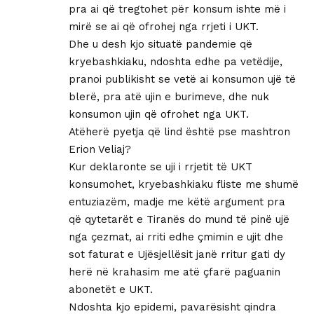
pra ai që tregtohet për konsum ishte më i
mirë se ai që ofrohej nga rrjeti i UKT.
Dhe u desh kjo situatë pandemie që
kryebashkiaku, ndoshta edhe pa vetëdije,
pranoi publikisht se vetë ai konsumon ujë të
blerë, pra atë ujin e burimeve, dhe nuk
konsumon ujin që ofrohet nga UKT.
Atëherë pyetja që lind është pse mashtron
Erion Veliaj?
Kur deklaronte se uji i rrjetit të UKT
konsumohet, kryebashkiaku fliste me shumë
entuziazëm, madje me këtë argument pra
që qytetarët e Tiranës do mund të pinë ujë
nga çezmat, ai rriti edhe çmimin e ujit dhe
sot faturat e Ujësjellësit janë rritur gati dy
herë në krahasim me atë çfarë paguanin
abonetët e UKT.
Ndoshta kjo epidemi, pavarësisht qindra