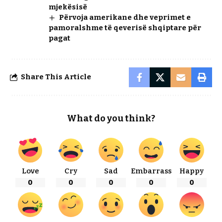
mjekësisë
Përvoja amerikane dhe veprimet e
pamoralshme të qeverisë shqiptare për
pagat
Share This Article
What do you think?
Love
Cry
Sad
Embarrass
Happy
0
0
0
0
0