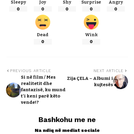
Sleepy
Joy
Shy
Surprise
Angry
0
0
0
0
0
Dead
Wink
0
0
PREVIOUS ARTICLE
NEXT ARTICLE
Si në film / Mes
Zija ÇELA – Albumi i
realitetit dhe
kujtesës
fantazisë, ku mund
t’i keni parë këto
vende!?
Bashkohu me ne
Na ndiq në mediat sociale