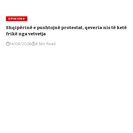
OPINIONE
Shqipërinë e pushtojnë protestat, qeveria nis të ketë
frikë nga vetvetja
14/06/2026
8 Min Read