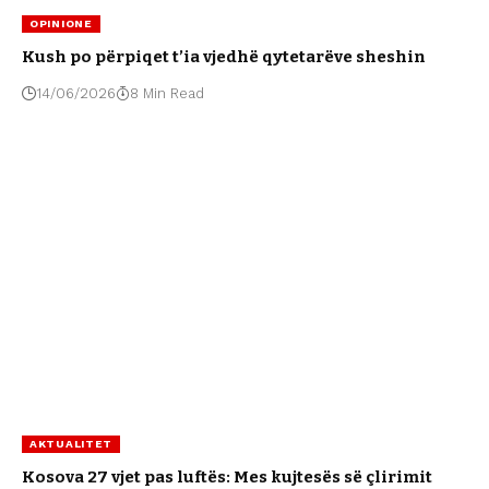
OPINIONE
Kush po përpiqet t’ia vjedhë qytetarëve sheshin
14/06/2026
8 Min Read
AKTUALITET
Kosova 27 vjet pas luftës: Mes kujtesës së çlirimit