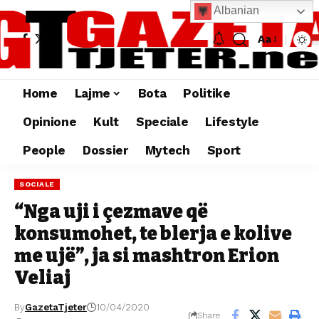
Albanian
Aa
Home
Lajme
Bota
Politike
Opinione
Kult
Speciale
Lifestyle
People
Dossier
Mytech
Sport
SOCIALE
“Nga uji i çezmave që
konsumohet, te blerja e kolive
me ujë”, ja si mashtron Erion
Veliaj
By
GazetaTjeter
10/04/2020
Share