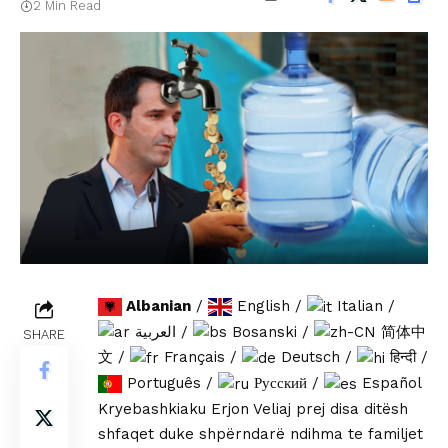
2 Min Read
Albanian
/
English
/
Italian
/
العربية
/
Bosanski
/
简体中
SHARE
文
/
Français
/
Deutsch
/
हिन्दी
/
Português
/
Русский
/
Español
Kryebashkiaku Erjon Veliaj prej disa ditësh
shfaqet duke shpërndarë ndihma te familjet