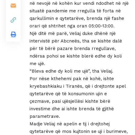
në nevojë në kohën kur vendi ndodhet në një
situatë pandemie me rregulla të forta në
qarkullimin e qytetarëve, brenda një fashe
orari që shtrihet nga oran 05:00-13:00.
Një ditë më parë, Veliaj duke dhënë një
intervistë për Abcneës, tha se kishte dalë
për të bërë pazare brenda rregullave,
ndërsa pohoi se kishte blerë edhe dy koli
me ujë.
“Bleva edhe dy koli me ujë”, tha Veliaj.
Por nëse kthehemi pak në kohë, ishte
kryebashkiaku i Tiranës, që i drejtonte apel
qytetarëve që të konsumonin ujin e
çezmave, pasi ujësjellësi kishte bërë
investime dhe ai ishte brenda të gjithë
parametrave.
Madje Veliaj në apelin e tij i drejtohej
qytetarëve që mos kujtonin se uji i burimeve,