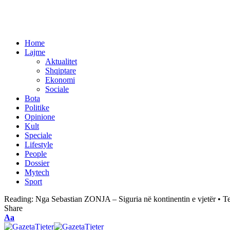
Home
Lajme
Aktualitet
Shqiptare
Ekonomi
Sociale
Bota
Politike
Opinione
Kult
Speciale
Lifestyle
People
Dossier
Mytech
Sport
Reading:
Nga Sebastian ZONJA – Siguria në kontinentin e vjetër • Teor
Share
Aa