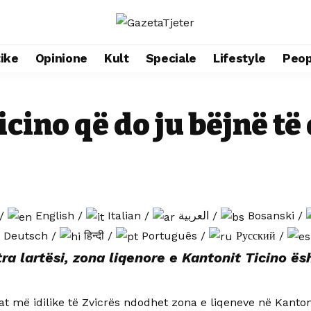
tike
Opinione
Kult
Speciale
Lifestyle
Peop
Ticino që do ju bëjnë t
/
English
/
Italian
/
العربية
/
Bosanski
/
Deutsch
/
हिन्दी
/
Português
/
Русский
/
a lartësi, zona liqenore e Kantonit Ticino ësh
t më idilike të Zvicrës ndodhet zona e liqeneve në Kanton