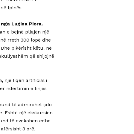
së lpinës.
nga Lugina Piora.
an e bëjnë pllajën një
anë rreth 300 lopë dhe
 Dhe pikërisht këtu, në
rekullyeshëm që shijojnë
m,
një liqen artificial i
ër ndërtimin e linjës
u mund të admirohet çdo
e. Është një ekskursion
 mund të evokohen edhe
afërsisht 3 orë.