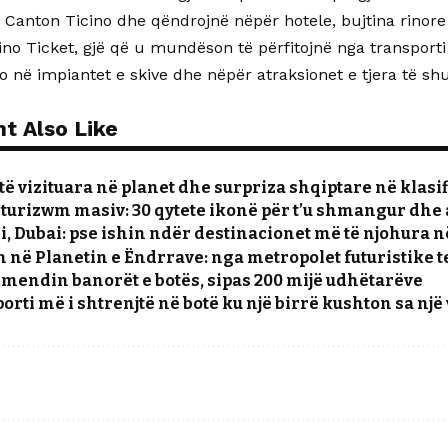
në Canton Ticino dhe qëndrojnë nëpër hotele, bujtina rinor
ino Ticket, gjë që u mundëson të përfitojnë nga transporti
o në impiantet e skive dhe nëpër atraksionet e tjera të sh
t Also Like
ë vizituara në planet dhe surpriza shqiptare në klasi
 turizwm masiv: 30 qytete ikonë për t’u shmangur dhe 
i, Dubai: pse ishin ndër destinacionet më të njohura n
 në Planetin e Ëndrrave: nga metropolet futuristike te
 çmendin banorët e botës, sipas 200 mijë udhëtarëve
orti më i shtrenjtë në botë ku një birrë kushton sa një