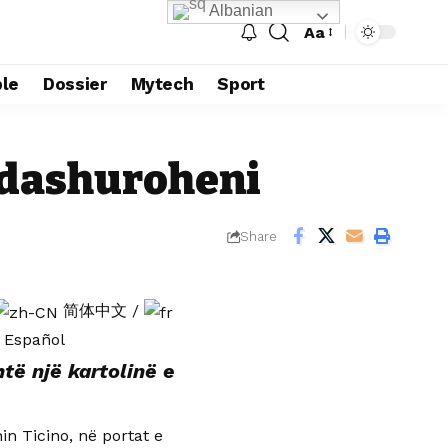
Albanian
Aa
le
Dossier
Mytech
Sport
ë dashuroheni
Share
简体中文
/
Español
të një kartolinë e
in Ticino, në portat e