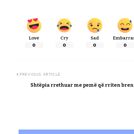
Love
Cry
Sad
Embarra
0
0
0
0
PREVIOUS ARTICLE
Shtëpia rrethuar me pemë që rriten br