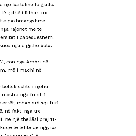
 një kartolinë të gjallë.
të gjithë i lidhim me
opët e pashmangshme.
 nga rajonet më të
ersitet i pabesueshëm, i
ues nga e gjithë bota.
8%, çon nga Ambrì në
om, më i madhi në
bollëk është i njohur
e mostra nga fundi i
të errët, mban erë squfuri
, në fakt, nga tre
 në një thellësi prej 11-
 kuqe të lehtë që ngjyros
ur “meromissi”. E