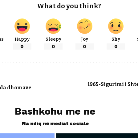
What do you think?
ss
Happy
Sleepy
Joy
Shy
0
0
0
0
1965-Sigurimi i Sht
enda dhomave
Bashkohu me ne
Na ndiq në mediat sociale