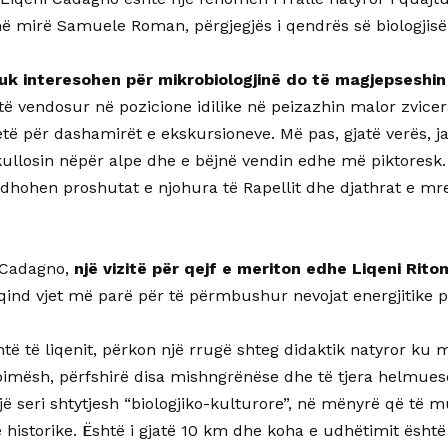
 mirë Samuele Roman, përgjegjës i qendrës së biologjisë 
uk interesohen për mikrobiologjinë do të magjepseshin 
të vendosur në pozicione idilike në peizazhin malor zvicer
etë për dashamirët e ekskursioneve. Më pas, gjatë verës, j
kullosin nëpër alpe dhe e bëjnë vendin edhe më piktoresk.
rodhohen proshutat e njohura të Rapellit dhe djathrat e m
 Cadagno,
një vizitë për qejf e meriton edhe Liqeni Rito
qind vjet më parë për të përmbushur nevojat energjitike p
htë të liqenit, përkon një rrugë shteg didaktik natyror k
 bimësh, përfshirë disa mishngrënëse dhe të tjera helmues
një seri shtytjesh “biologjiko-kulturore”, në mënyrë që të
e historike. Është i gjatë 10 km dhe koha e udhëtimit është 