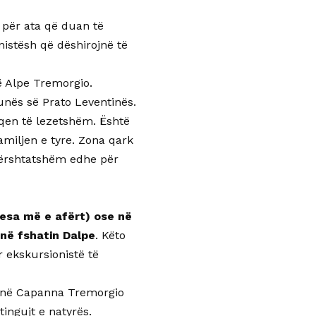
për ata që duan të
nistësh që dëshirojnë të
 Alpe Tremorgio.
unës së Prato Leventinës.
iqen të lezetshëm. Është
amiljen e tyre. Zona qark
 përshtatshëm edhe për
esa më e afërt) ose në
në fshatin Dalpe
. Këto
 ekskursionistë të
r në Capanna Tremorgio
ingujt e natyrës.