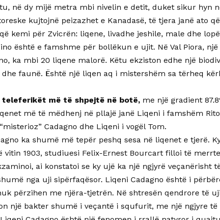
tu, në dy mijë metra mbi nivelin e detit, duket sikur hyn në
oreske kujtojnë peizazhet e Kanadasë, të tjera janë ato që 
 që kemi për Zvicrën: liqene, livadhe jeshile, male dhe l
ino është e famshme për bollëkun e ujit. Në Val Piora, një
no, ka mbi 20 liqene malorë. Këtu ekziston edhe një biodiv
 dhe faunë. Është një liqen aq i mistershëm sa tërheq kërk
 teleferikët më të shpejtë në botë,
me një gradient 87.
iqenet më të mëdhenj në pllajë janë Liqeni i famshëm Rit
 “misterioz” Cadagno dhe Liqeni i vogël Tom.
agno ka shumë më tepër peshq sesa në liqenet e tjerë. Ky 
 vitin 1903, studiuesi Felix-Ernest Bourcart filloi të merrt
 ekzaminoi, ai konstatoi se ky ujë ka një ngjyrë veçanërisht 
humë nga uji sipërfaqësor. Liqeni Cadagno është i përbërë
nuk përzihen me njëra-tjetrën. Në shtresën qendrore të ujit,
on një bakter shumë i veçantë i squfurit, me një ngjyre të
 Liqeni Cadagno është një fenomen i rrallë natyror i quajt