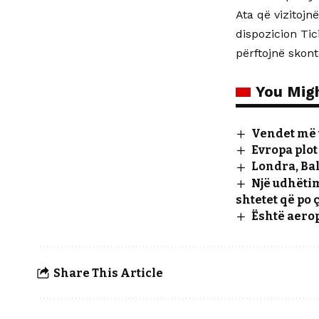
Ata që vizitoj
dispozicion Tic
përftojnë skont
You Migh
Vendet më t
Evropa plot
Londra, Bal
Një udhëtim
shtetet që po
Është aerop
Share This Article