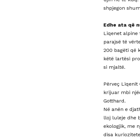
shpjegon shumë
Edhe ata që n
Liqenet alpine 
parajsë të vërt
200 bagëti që 
këtë lartësi p
si mjaltë.
Përveç Liqenit
krijuar mbi një
Gotthard.
Në anën e djat
lloj luleje dhe
ekologjik, me 
disa kuriozitet