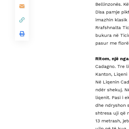
Bellinzonës. Kë
Disa pamje pikt
imazhin klasik
Rrafshnalta Tic
bukura në Tici
pasur me florë
Ritom, një nga
Cadagno. Tre l
Kanton, Liqeni
Në Liqenin Cad
ndër shekuj. Në
liqenit. Pasi i
dhe ndryshon s
shtresa uji që 
13 metrash, jet
ujin në të kuq.