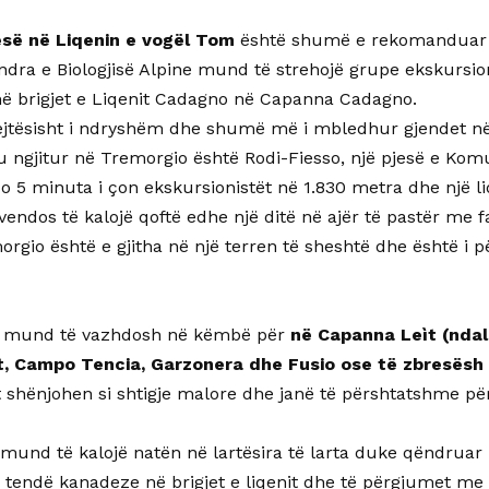
esë në Liqenin e vogël Tom
është shumë e rekomanduar 
ndra e Biologjisë Alpine mund të strehojë grupe ekskursio
në brigjet e Liqenit Cadagno në Capanna Cadagno.
ejtësisht i ndryshëm dhe shumë më i mbledhur gjendet në
’u ngjitur në Tremorgio është Rodi-Fiesso, një pjesë e Kom
do 5 minuta i çon ekskursionistët në 1.830 metra dhe një l
vendos të kalojë qoftë edhe një ditë në ajër të pastër me f
orgio është e gjitha në një terren të sheshtë dhe është i
 mund të vazhdosh në këmbë për
në Capanna Leìt (ndal
t, Campo Tencia, Garzonera dhe Fusio ose të zbresësh 
t shënjohen si shtigje malore dhe janë të përshtatshme për
mund të kalojë natën në lartësira të larta duke qëndrua
 tendë kanadeze në brigjet e liqenit dhe të përgjumet me t