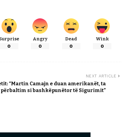
Surprise
Angry
Dead
Wink
0
0
0
0
NEXT ARTICLE
etit: “Martin Camajn e duan amerikanët, ta
përbaltim si bashkëpunëtor të Sigurimit”