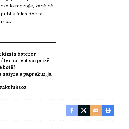
e ose kampingje, kanë në
 publik falas dhe të
umta.
fikimin botëror
alternativat surprizë
ë botë?
 natyra e paprekur, ja
 vakt luksoz