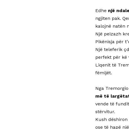
Edhe
një ndal
ngjiten pak. Qe
kalojnë natën 
Një peizazh kr
Pikënisja për t
Një teleferik ç
perfekt për kë 
Liqenit të Trem
fëmijët.
Nga Tremorgio
më të largëta
vende të fundi
stërvitur.
Kush dëshiron 
ose të hapë një