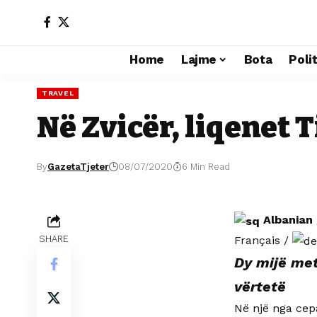
Home
Lajme
Bota
Poli
TRAVEL
Në Zvicër, liqenet 
By
GazetaTjeter
08/07/2020
6 Min Read
Albanian
Français
/
SHARE
Dy mijë metr
vërtetë
Në një nga cepa