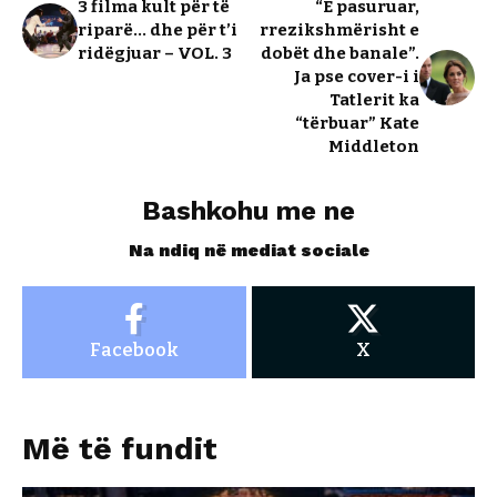
3 filma kult për të
“E pasuruar,
riparë… dhe për t’i
rrezikshmërisht e
ridëgjuar – VOL. 3
dobët dhe banale”.
Ja pse cover-i i
Tatlerit ka
“tërbuar” Kate
Middleton
Bashkohu me ne
Na ndiq në mediat sociale
Facebook
X
Më të fundit