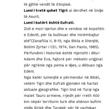
të gjithë vendit të Etiopisë.
Lumi i tretë quhet Tigri:
ai derdhet në lindje
të Asurit.
Lumi i katërt është Eufrati.
Zoti e mori njeriun dhe e vendosi në kopshtin
e Edenit, për ta kultivuar dhe mirëmbajtur
atë”(Zanafilla II, 8-15, nga Bibla e Shenjtë,
Botimi Zyrtar i CEI, 1974, San Paolo, 1985).
Përfundimi i historisë është mjerisht i ditur:
Adami dhe Eva, fajtorë për mëkatin origjinal
për ngrënie nga pema e dijes, u dëbuan nga
Edeni.
Nga katër lumenjtë e përmendur në Bibël,
vetëm Tigri dhe Eufrati gjenden në hartat
aktuale gjeografike. Tigri lind në Turqi nga
malet Tauro armene, rrjedh për rreth 400
km nëpër territorin turk dhe shënon kufirin
midis Sirisë dhe Turqisë; për të vazhduar