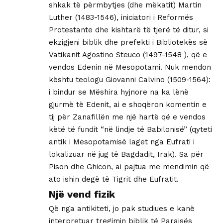
shkak të përmbytjes (dhe mëkatit) Martin
Luther (1483-1546), iniciatori i Reformës
Protestante dhe kishtarë të tjerë të ditur, si
ekzigjeni biblik dhe prefekti i Bibliotekës së
Vatikanit Agostino Steuco (1497-1548 ), që e
vendos Edenin në Mesopotami. Nuk mendon
kështu teologu Giovanni Calvino (1509-1564):
i bindur se Mëshira hyjnore na ka lënë
gjurmë të Edenit, ai e shoqëron komentin e
tij për Zanafillën me një hartë që e vendos
këtë të fundit “në lindje të Babilonisë” (qyteti
antik i Mesopotamisë laget nga Eufrati i
lokalizuar në jug të Bagdadit, Irak). Sa për
Pison dhe Ghicon, ai pajtua me mendimin që
ato ishin degë të Tigrit dhe Eufratit.
Një vend fizik
Që nga antikiteti, jo pak studiues e kanë
interpretuar tregimin biblik të Parajsës