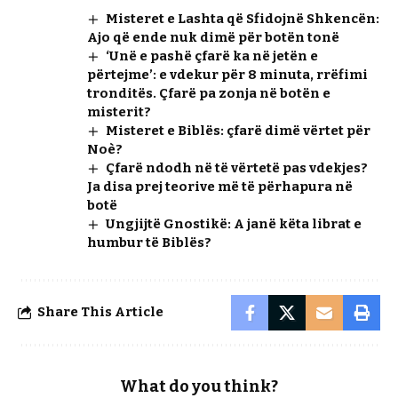
Misteret e Lashta që Sfidojnë Shkencën:
Ajo që ende nuk dimë për botën tonë
‘Unë e pashë çfarë ka në jetën e
përtejme’: e vdekur për 8 minuta, rrëfimi
tronditës. Çfarë pa zonja në botën e
misterit?
Misteret e Biblës: çfarë dimë vërtet për
Noè?
Çfarë ndodh në të vërtetë pas vdekjes?
Ja disa prej teorive më të përhapura në
botë
Ungjijtë Gnostikë: A janë këta librat e
humbur të Biblës?
Share This Article
What do you think?