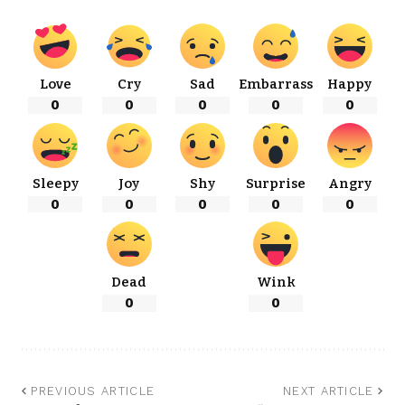
Love
Cry
Sad
Embarrass
Happy
0
0
0
0
0
Sleepy
Joy
Shy
Surprise
Angry
0
0
0
0
0
Dead
Wink
0
0
PREVIOUS ARTICLE
NEXT ARTICLE