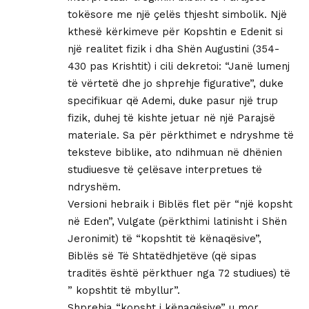
tokësore me një çelës thjesht simbolik. Një
kthesë kërkimeve për Kopshtin e Edenit si
një realitet fizik i dha Shën Augustini (354-
430 pas Krishtit) i cili dekretoi: “Janë lumenj
të vërtetë dhe jo shprehje figurative”, duke
specifikuar që Ademi, duke pasur një trup
fizik, duhej të kishte jetuar në një Parajsë
materiale. Sa për përkthimet e ndryshme të
teksteve biblike, ato ndihmuan në dhënien
studiuesve të çelësave interpretues të
ndryshëm.
Versioni hebraik i Biblës flet për “një kopsht
në Eden”, Vulgate (përkthimi latinisht i Shën
Jeronimit) të “kopshtit të kënaqësive”,
Biblës së Të Shtatëdhjetëve (që sipas
traditës është përkthuer nga 72 studiues) të
” kopshtit të mbyllur”.
Shprehja “kopsht i kënaqësive” u mor