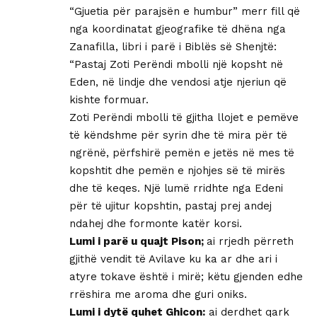
“Gjuetia për parajsën e humbur” merr fill që
nga koordinatat gjeografike të dhëna nga
Zanafilla, libri i parë i Biblës së Shenjtë:
“Pastaj Zoti Perëndi mbolli një kopsht në
Eden, në lindje dhe vendosi atje njeriun që
kishte formuar.
Zoti Perëndi mbolli të gjitha llojet e pemëve
të këndshme për syrin dhe të mira për të
ngrënë, përfshirë pemën e jetës në mes të
kopshtit dhe pemën e njohjes së të mirës
dhe të keqes. Një lumë rridhte nga Edeni
për të ujitur kopshtin, pastaj prej andej
ndahej dhe formonte katër korsi.
Lumi i parë u quajt Pison;
ai rrjedh përreth
gjithë vendit të Avilave ku ka ar dhe ari i
atyre tokave është i mirë; këtu gjenden edhe
rrëshira me aroma dhe guri oniks.
Lumi i dytë quhet Ghicon:
ai derdhet qark