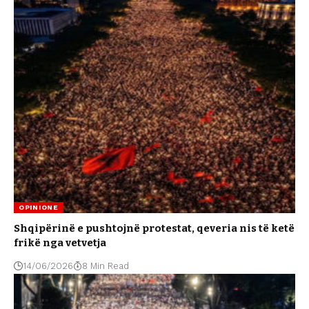
OPINIONE
Shqipërinë e pushtojnë protestat, qeveria nis të ketë
frikë nga vetvetja
14/06/2026
8 Min Read