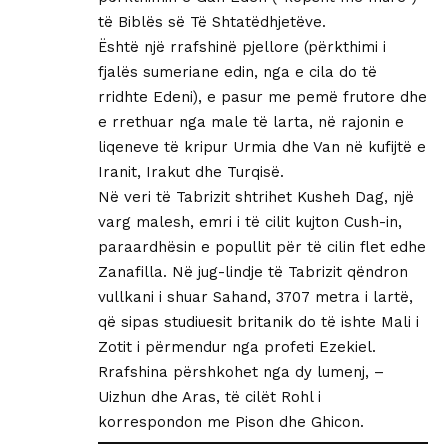
të Biblës së Të Shtatëdhjetëve.
Është një rrafshinë pjellore (përkthimi i
fjalës sumeriane edin, nga e cila do të
rridhte Edeni), e pasur me pemë frutore dhe
e rrethuar nga male të larta, në rajonin e
liqeneve të kripur Urmia dhe Van në kufijtë e
Iranit, Irakut dhe Turqisë.
Në veri të Tabrizit shtrihet Kusheh Dag, një
varg malesh, emri i të cilit kujton Cush-in,
paraardhësin e popullit për të cilin flet edhe
Zanafilla. Në jug-lindje të Tabrizit qëndron
vullkani i shuar Sahand, 3707 metra i lartë,
që sipas studiuesit britanik do të ishte Mali i
Zotit i përmendur nga profeti Ezekiel.
Rrafshina përshkohet nga dy lumenj, –
Uizhun dhe Aras, të cilët Rohl i
korrespondon me Pison dhe Ghicon.