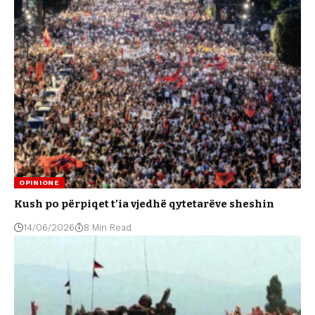
OPINIONE
Kush po përpiqet t’ia vjedhë qytetarëve sheshin
14/06/2026
8 Min Read