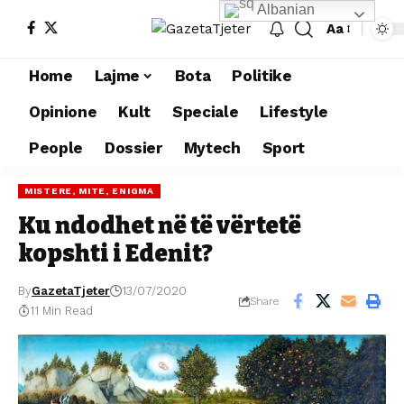
Albanian
Aa
Home
Lajme
Bota
Politike
Opinione
Kult
Speciale
Lifestyle
People
Dossier
Mytech
Sport
MISTERE, MITE, ENIGMA
Ku ndodhet në të vërtetë
kopshti i Edenit?
By
GazetaTjeter
13/07/2020
Share
11 Min Read