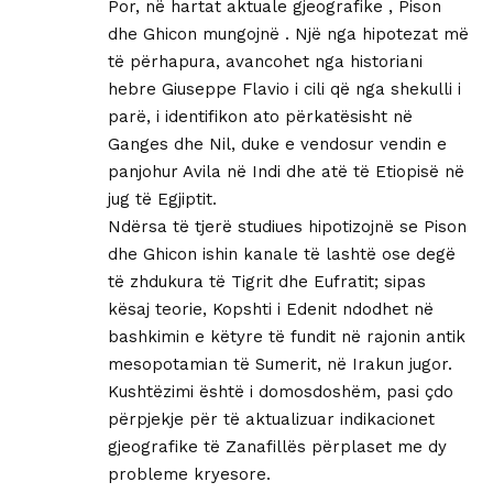
Por, në hartat aktuale gjeografike , Pison
dhe Ghicon mungojnë . Një nga hipotezat më
të përhapura, avancohet nga historiani
hebre Giuseppe Flavio i cili që nga shekulli i
parë, i identifikon ato përkatësisht në
Ganges dhe Nil, duke e vendosur vendin e
panjohur Avila në Indi dhe atë të Etiopisë në
jug të Egjiptit.
Ndërsa të tjerë studiues hipotizojnë se Pison
dhe Ghicon ishin kanale të lashtë ose degë
të zhdukura të Tigrit dhe Eufratit; sipas
kësaj teorie, Kopshti i Edenit ndodhet në
bashkimin e këtyre të fundit në rajonin antik
mesopotamian të Sumerit, në Irakun jugor.
Kushtëzimi është i domosdoshëm, pasi çdo
përpjekje për të aktualizuar indikacionet
gjeografike të Zanafillës përplaset me dy
probleme kryesore.