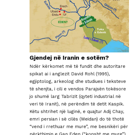
Gjendej në Iranin e sotëm?
Ndër kërkomet më të fundit dhe autoritare
spikat ai i anglezit David Rohl (1995),
egjiptolog, arkeolog dhe studiues i teksteve
të shenjta, i cili e vendos Parajsën tokësore
jo shumë larg Tabrizit (qyteti industrial në
veri të Iranit), në perëndim të detit Kaspik.
Këtu shtrihet një luginë, e quajtur Adij Chay,
emri persian i së cilës (Meidan) do të thotë
“vend i rrethuar me mure”, me besnikëri për
përkthimin e Gan Eden (“kopsht me mure”)