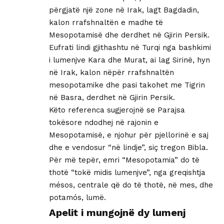
përgjatë një zone në Irak, lagt Bagdadin,
kalon rrafshnaltën e madhe të
Mesopotamisë dhe derdhet në Gjirin Persik.
Eufrati lindi gjithashtu në Turqi nga bashkimi
i lumenjve Kara dhe Murat, ai lag Sirinë, hyn
në Irak, kalon nëpër rrafshnaltën
mesopotamike dhe pasi takohet me Tigrin
në Basra, derdhet në Gjirin Persik.
Këto referenca sugjerojnë se Parajsa
tokësore ndodhej në rajonin e
Mesopotamisë, e njohur për pjellorinë e saj
dhe e vendosur “në lindje”, siç tregon Bibla.
Për më tepër, emri “Mesopotamia” do të
thotë “tokë midis lumenjve”, nga greqishtja
mésos, centrale që do të thotë, në mes, dhe
potamós, lumë.
Apelit i mungojnë dy lumenj