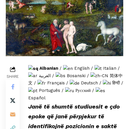
Albanian
/
English
/
Italian
/
العربية
/
Bosanski
/
简体中
SHARE
文
/
Français
/
Deutsch
/
हिन्दी
/
Português
/
Русский
/
Español
Janë të shumtë studiuesit e çdo
epoke që janë përpjekur të
identifikojnë pozicionin e saktë