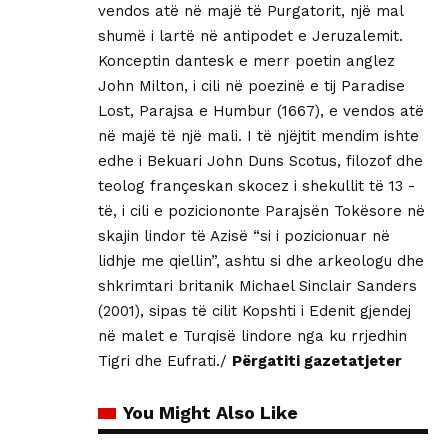
vendos atë në majë të Purgatorit, një mal
shumë i lartë në antipodet e Jeruzalemit.
Konceptin dantesk e merr poetin anglez
John Milton, i cili në poezinë e tij Paradise
Lost, Parajsa e Humbur (1667), e vendos atë
në majë të një mali. I të njëjtit mendim ishte
edhe i Bekuari John Duns Scotus, filozof dhe
teolog françeskan skocez i shekullit të 13 -
të, i cili e poziciononte Parajsën Tokësore në
skajin lindor të Azisë “si i pozicionuar në
lidhje me qiellin”, ashtu si dhe arkeologu dhe
shkrimtari britanik Michael Sinclair Sanders
(2001), sipas të cilit Kopshti i Edenit gjendej
në malet e Turqisë lindore nga ku rrjedhin
Tigri dhe Eufrati./
Përgatiti gazetatjeter
You Might Also Like