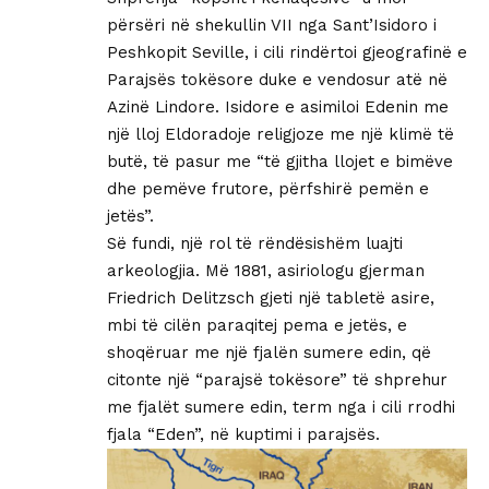
përsëri në shekullin VII nga Sant’Isidoro i
Peshkopit Seville, i cili rindërtoi gjeografinë e
Parajsës tokësore duke e vendosur atë në
Azinë Lindore. Isidore e asimiloi Edenin me
një lloj Eldoradoje religjoze me një klimë të
butë, të pasur me “të gjitha llojet e bimëve
dhe pemëve frutore, përfshirë pemën e
jetës”.
Së fundi, një rol të rëndësishëm luajti
arkeologjia. Më 1881, asiriologu gjerman
Friedrich Delitzsch gjeti një tabletë asire,
mbi të cilën paraqitej pema e jetës, e
shoqëruar me një fjalën sumere edin, që
citonte një “parajsë tokësore” të shprehur
me fjalët sumere edin, term nga i cili rrodhi
fjala “Eden”, në kuptimi i parajsës.