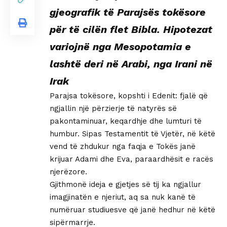
gjeografik të Parajsës tokësore
për të cilën flet Bibla. Hipotezat
variojnë nga Mesopotamia e
lashtë deri në Arabi, nga Irani në
Irak
Parajsa tokësore, kopshti i Edenit: fjalë që
ngjallin një përzierje të natyrës së
pakontaminuar, keqardhje dhe lumturi të
humbur. Sipas Testamentit të Vjetër, në këtë
vend të zhdukur nga faqja e Tokës janë
krijuar Adami dhe Eva, paraardhësit e racës
njerëzore.
Gjithmonë ideja e gjetjes së tij ka ngjallur
imagjinatën e njeriut, aq sa nuk kanë të
numëruar studiuesve që janë hedhur në këtë
sipërmarrje.