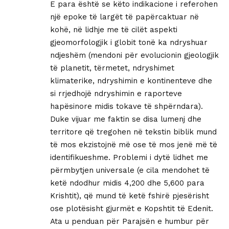
E para është se këto indikacione i referohen
një epoke të largët të papërcaktuar në
kohë, në lidhje me të cilët aspekti
gjeomorfologjik i globit tonë ka ndryshuar
ndjeshëm (mendoni për evolucionin gjeologjik
të planetit, tërmetet, ndryshimet
klimaterike, ndryshimin e kontinenteve dhe
si rrjedhojë ndryshimin e raporteve
hapësinore midis tokave të shpërndara).
Duke vijuar me faktin se disa lumenj dhe
territore që tregohen në tekstin biblik mund
të mos ekzistojnë më ose të mos jenë më të
identifikueshme. Problemi i dytë lidhet me
përmbytjen universale (e cila mendohet të
ketë ndodhur midis 4,200 dhe 5,600 para
Krishtit), që mund të ketë fshirë pjesërisht
ose plotësisht gjurmët e Kopshtit të Edenit.
Ata u penduan për Parajsën e humbur për