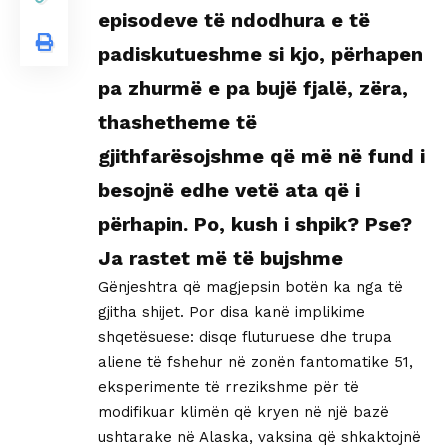
episodeve të ndodhura e të
padiskutueshme si kjo, përhapen
pa zhurmë e pa bujë fjalë, zëra,
thashetheme të
gjithfarësojshme që më në fund i
besojnë edhe vetë ata që i
përhapin. Po, kush i shpik? Pse?
Ja rastet më të bujshme
Gënjeshtra që magjepsin botën ka nga të
gjitha shijet. Por disa kanë implikime
shqetësuese: disqe fluturuese dhe trupa
aliene të fshehur në zonën fantomatike 51,
eksperimente të rrezikshme për të
modifikuar klimën që kryen në një bazë
ushtarake në Alaska, vaksina që shkaktojnë