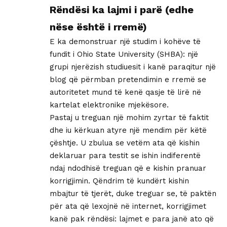
Rëndësi ka lajmi i parë (edhe
nëse është i rremë)
E ka demonstruar një studim i kohëve të
fundit i Ohio State University (SHBA): një
grupi njerëzish studiuesit i kanë paraqitur një
blog që përmban pretendimin e rremë se
autoritetet mund të kenë qasje të lirë në
kartelat elektronike mjekësore.
Pastaj u treguan një mohim zyrtar të faktit
dhe iu kërkuan atyre një mendim për këtë
çështje. U zbulua se vetëm ata që kishin
deklaruar para testit se ishin indiferentë
ndaj ndodhisë treguan që e kishin pranuar
korrigjimin. Qëndrim të kundërt kishin
mbajtur të tjerët, duke treguar se, të paktën
për ata që lexojnë në internet, korrigjimet
kanë pak rëndësi: lajmet e para janë ato që