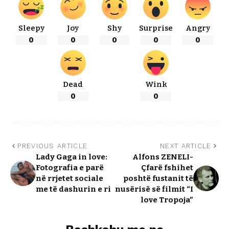
Sleepy
Joy
Shy
Surprise
Angry
0
0
0
0
0
Dead
Wink
0
0
PREVIOUS ARTICLE
NEXT ARTICLE
Lady Gaga in love:
Alfons ZENELI-
Fotografia e parë
Çfarë fshihet
në rrjetet sociale
poshtë fustanit të
me të dashurin e ri
nusërisë së filmit “I
love Tropoja”