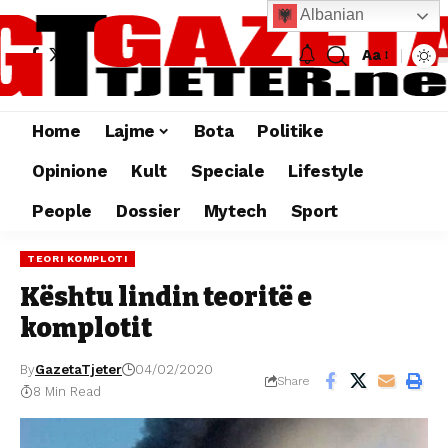
Albanian
Aa
Home
Lajme
Bota
Politike
Opinione
Kult
Speciale
Lifestyle
People
Dossier
Mytech
Sport
TEORI KOMPLOTI
Kështu lindin teoritë e
komplotit
By
GazetaTjeter
04/02/2020
Share
8 Min Read