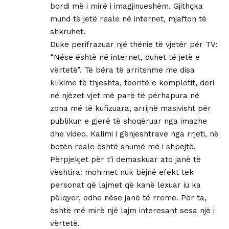
bordi më i mirë i imagjinueshëm. Gjithçka
mund të jetë reale në internet, mjafton të
shkruhet.
Duke perifrazuar një thënie të vjetër për TV:
“Nëse është në internet, duhet të jetë e
vërtetë”. Të bëra të arritshme me disa
klikime të thjeshta, teoritë e komplotit, deri
në njëzet vjet më parë të përhapura në
zona më të kufizuara, arrijnë masivisht për
publikun e gjerë të shoqëruar nga imazhe
dhe video. Kalimi i gënjeshtrave nga rrjeti, në
botën reale është shumë më i shpejtë.
Përpjekjet për t’i demaskuar ato janë të
vështira: mohimet nuk bëjnë efekt tek
personat që lajmet që kanë lexuar iu ka
pëlqyer, edhe nëse janë të rreme. Për ta,
është më mirë një lajm interesant sesa një i
vërtetë.