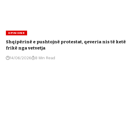
OPINIONE
Shqipërinë e pushtojnë protestat, qeveria nis të ketë
frikë nga vetvetja
14/06/2026
8 Min Read