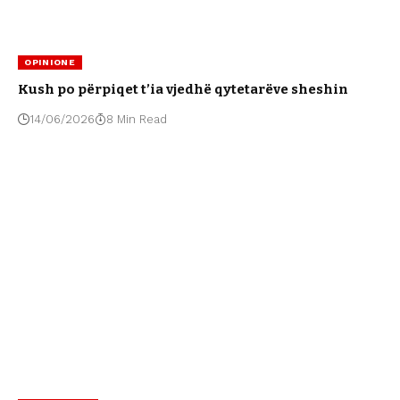
OPINIONE
Kush po përpiqet t’ia vjedhë qytetarëve sheshin
14/06/2026
8 Min Read