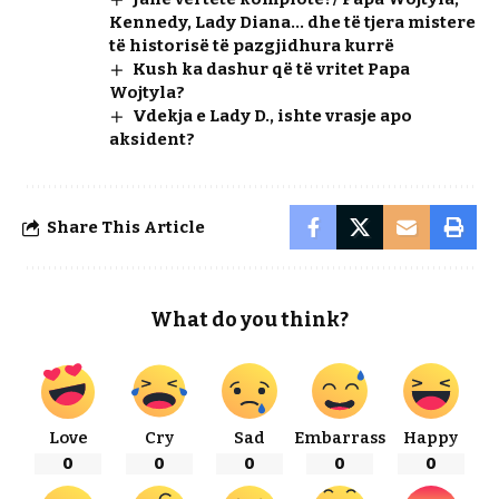
Kennedy, Lady Diana… dhe të tjera mistere
të historisë të pazgjidhura kurrë
Kush ka dashur që të vritet Papa
Wojtyla?
Vdekja e Lady D., ishte vrasje apo
aksident?
Share This Article
What do you think?
Love
Cry
Sad
Embarrass
Happy
0
0
0
0
0