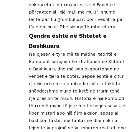
shkencëtari informaticien Uriel Fanelli e
përcakton si “një mali me mu..t”: shumë i
lehtë për t’u grumbulluar, por i vështirë për
t’u eleminuar. Dhe sidoqoftë mbetet era.
Qendra është në Shtetet e
Bashkuara
Në pjesën e tyre më të madhe, teoritë e
komplotit burojnë dhe zhvillohen në Shtetet
e Bashkuara dhe më pas eksportohen në
vendet e tjera të botës. Sepse është e ditur,
një histori e mirë e mbjellur në një tokë të
shëndetshme mund të ketë në trurin tonë
një presion të madh. Historia e një komploti
të rremë mund të jetë më tërheqës sesa një
libër misteri apo një film aksion, sepse ai
bashkon faktet me fantazinë dhe nuk na
lejon të kuptojmë se ku mbaron realiteti dhe