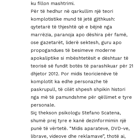
ku fillon mashtrimi.
Për të hedhur në qarkullim një teori
komplotistike mund të jetë gjithkush:
qytetarë të thjeshtë që e bëjnë nga
marrëzia, paranoja apo dëshira për famë,
ose gazetarët, liderë sektesh, guru apo
propogandues të besimeve moderne
apokaliptike si mbështetësit e dështuar të
teorisë së fundit botës të parashikuar për 21
dhjetor 2012. Por midis teoricienëve të
komplotit ka edhe personazhe të
paskrupull, të cilët shpesh shpikin histori
nga më të pamundshme për qëllimet e tyre
personale.
Siç thekson psikologu Stefano Scatena,
shumë prej tyre e kanë dezinformimin një
punë të vërtetë. “Midis aparateve, DVD-ve,
librave, videove dhe reklamave”, thotë ai,