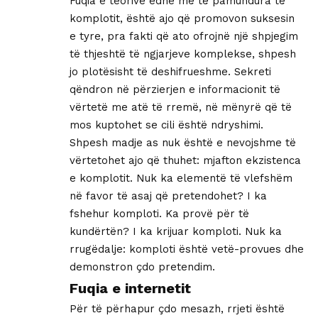
Fuqia e teorive edhe më të pamundura të
komplotit, është ajo që promovon suksesin
e tyre, pra fakti që ato ofrojnë një shpjegim
të thjeshtë të ngjarjeve komplekse, shpesh
jo plotësisht të deshifrueshme. Sekreti
qëndron në përzierjen e informacionit të
vërtetë me atë të rremë, në mënyrë që të
mos kuptohet se cili është ndryshimi.
Shpesh madje as nuk është e nevojshme të
vërtetohet ajo që thuhet: mjafton ekzistenca
e komplotit. Nuk ka elementë të vlefshëm
në favor të asaj që pretendohet? I ka
fshehur komploti. Ka provë për të
kundërtën? I ka krijuar komploti. Nuk ka
rrugëdalje: komploti është vetë-provues dhe
demonstron çdo pretendim.
Fuqia e internetit
Për të përhapur çdo mesazh, rrjeti është