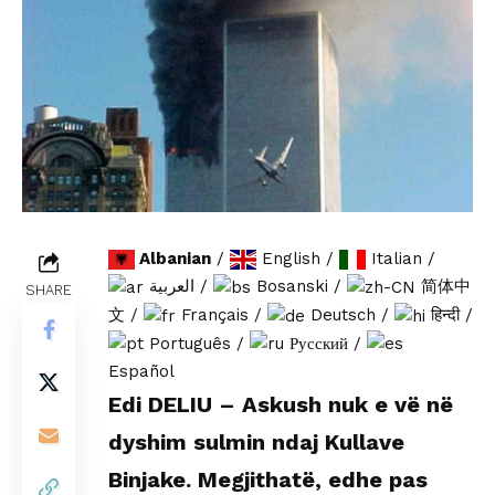
Albanian
/
English
/
Italian
/
العربية
/
Bosanski
/
简体中
SHARE
文
/
Français
/
Deutsch
/
हिन्दी
/
Português
/
Русский
/
Español
Edi DELIU – Askush nuk e vë në
dyshim sulmin ndaj Kullave
Binjake. Megjithatë, edhe pas