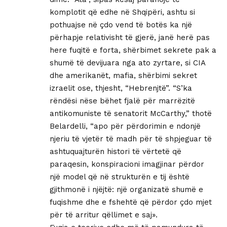
komplotit që edhe në Shqipëri, ashtu si
pothuajse në çdo vend të botës ka një
përhapje relativisht të gjerë, janë herë pas
here fuqitë e forta, shërbimet sekrete pak a
shumë të devijuara nga ato zyrtare, si CIA
dhe amerikanët, mafia, shërbimi sekret
izraelit ose, thjesht, “Hebrenjtë”. “S’ka
rëndësi nëse bëhet fjalë për marrëzitë
antikomuniste të senatorit McCarthy,” thotë
Belardelli, “apo për përdorimin e ndonjë
njeriu të vjetër të madh për të shpjeguar të
ashtuquajturën histori të vërtetë që
paraqesin, konspiracioni imagjinar përdor
një model që në strukturën e tij është
gjithmonë i njëjtë: një organizatë shumë e
fuqishme dhe e fshehtë që përdor çdo mjet
për të arritur qëllimet e saj».