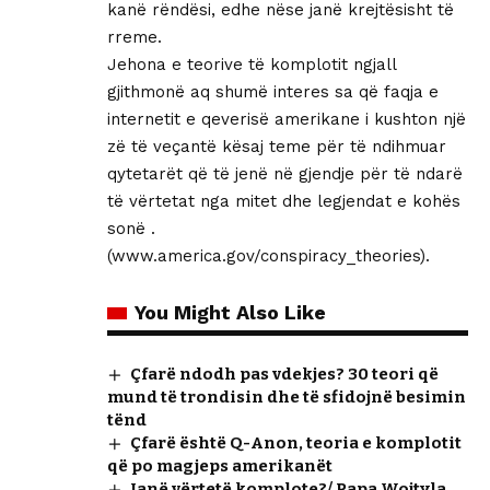
kanë rëndësi, edhe nëse janë krejtësisht të
rreme.
Jehona e teorive të komplotit ngjall
gjithmonë aq shumë interes sa që faqja e
internetit e qeverisë amerikane i kushton një
zë të veçantë kësaj teme për të ndihmuar
qytetarët që të jenë në gjendje për të ndarë
të vërtetat nga mitet dhe legjendat e kohës
sonë .
(www.america.gov/conspiracy_theories).
You Might Also Like
Çfarë ndodh pas vdekjes? 30 teori që
mund të trondisin dhe të sfidojnë besimin
tënd
Çfarë është Q-Anon, teoria e komplotit
që po magjeps amerikanët
Janë vërtetë komplote?/ Papa Wojtyla,