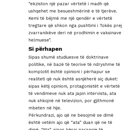
“ekziston një pazar vërtetë i madh që
ushqehet me besueshmërinë e të tjerëve.
Kemi të bëjmë me një qendër e vërtetë
tregtare që shkon nga pushtimi i Tokës prej
zvarranikëve deri në prodhimin e vaksinave
helmuese”.
Si përhapen
Sipas shumë studiuesve të doktrinave
politike, në bazë të teorive të ndryshme të
komplotit është opinioni i përhapur se
realiteti që nuk është asnjëherë siç duket:
sipas këtij opinioni, protagonistët e vërtetë
të vendimeve nuk ata japin intervista, ata
nuk shkojnë në televizion, por gjithmonë
mbeten në hije.
Përkundrazi, ajo që ne besojmë se dimë
është vetëm ajo që “ata” duan që ne të
dimë. “Ata”, sipas kësaj paranoje të