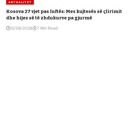
AKTUALITET
Kosova 27 vjet pas luftës: Mes kujtesës së çlirimit
dhe hijes së të zhdukurve pa gjurmë
12/06/2026
7 Min Read