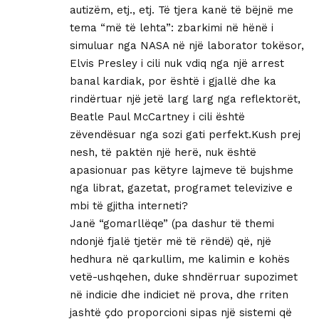
autizëm, etj., etj. Të tjera kanë të bëjnë me
tema “më të lehta”: zbarkimi në hënë i
simuluar nga NASA në një laborator tokësor,
Elvis Presley i cili nuk vdiq nga një arrest
banal kardiak, por është i gjallë dhe ka
rindërtuar një jetë larg larg nga reflektorët,
Beatle Paul McCartney i cili është
zëvendësuar nga sozi gati perfekt.Kush prej
nesh, të paktën një herë, nuk është
apasionuar pas këtyre lajmeve të bujshme
nga librat, gazetat, programet televizive e
mbi të gjitha interneti?
Janë “gomarllëqe” (pa dashur të themi
ndonjë fjalë tjetër më të rëndë) që, një
hedhura në qarkullim, me kalimin e kohës
vetë-ushqehen, duke shndërruar supozimet
në indicie dhe indiciet në prova, dhe rriten
jashtë çdo proporcioni sipas një sistemi që