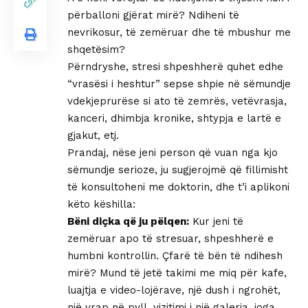
përballoni gjërat mirë? Ndiheni të
nevrikosur, të zemëruar dhe të mbushur me
shqetësim?
Përndryshe, stresi shpeshherë quhet edhe
“vrasësi i heshtur” sepse shpie në sëmundje
vdekjeprurëse si ato të zemrës, vetëvrasja,
kanceri, dhimbja kronike, shtypja e lartë e
gjakut, etj.
Prandaj, nëse jeni person që vuan nga kjo
sëmundje serioze, ju sugjerojmë që fillimisht
të konsultoheni me doktorin, dhe t’i aplikoni
këto këshilla:
Bëni diçka që ju pëlqen:
Kur jeni të
zemëruar apo të stresuar, shpeshherë e
humbni kontrollin. Çfarë të bën të ndihesh
mirë? Mund të jetë takimi me miq për kafe,
luajtja e video-lojërave, një dush i ngrohët,
një vrap në pyll, vizitimi i një galeria, joga…