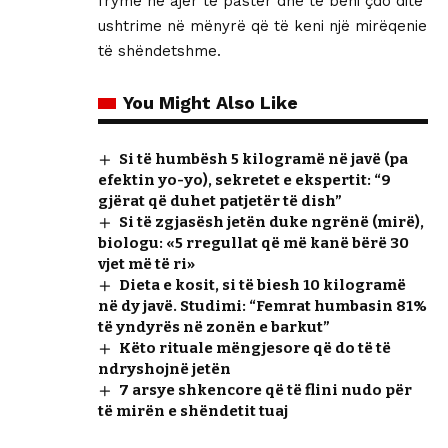
frymë në ajër të pastër dhe të bëni çdo ditë
ushtrime në mënyrë që të keni një mirëqenie
të shëndetshme.
You Might Also Like
Si të humbësh 5 kilogramë në javë (pa
efektin yo-yo), sekretet e ekspertit: “9
gjërat që duhet patjetër të dish”
Si të zgjasësh jetën duke ngrënë (mirë),
biologu: «5 rregullat që më kanë bërë 30
vjet më të ri»
Dieta e kosit, si të biesh 10 kilogramë
në dy javë. Studimi: “Femrat humbasin 81%
të yndyrës në zonën e barkut”
Këto rituale mëngjesore që do të të
ndryshojnë jetën
7 arsye shkencore që të flini nudo për
të mirën e shëndetit tuaj