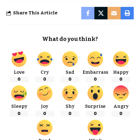
Share This Article
What do you think?
Love
Cry
Sad
Embarrass
Happy
0
0
0
0
0
Sleepy
Joy
Shy
Surprise
Angry
0
0
0
0
0