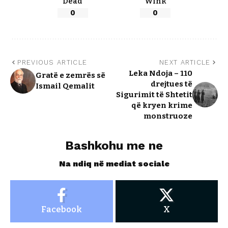
Dead
Wink
0
0
PREVIOUS ARTICLE
NEXT ARTICLE
Leka Ndoja – 110
Gratë e zemrës së
drejtues të
Ismail Qemalit
Sigurimit të Shtetit
që kryen krime
monstruoze
Bashkohu me ne
Na ndiq në mediat sociale
Facebook
X