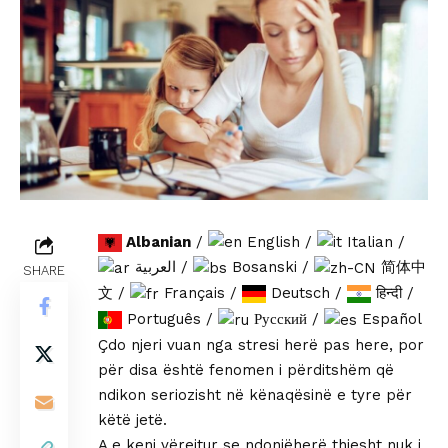
Albanian
/
English
/
Italian
/
العربية
/
Bosanski
/
简体中
SHARE
文
/
Français
/
Deutsch
/
हिन्दी
/
Português
/
Русский
/
Español
Çdo njeri vuan nga stresi herë pas here, por
për disa është fenomen i përditshëm që
ndikon seriozisht në kënaqësinë e tyre për
këtë jetë.
A e keni vërejtur se ndonjëherë thjesht nuk i