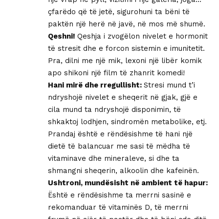
çfarëdo që të jetë, sigurohuni ta bëni të
paktën një herë në javë, në mos më shumë.
Qeshni!
Qeshja i zvogëlon nivelet e hormonit
të stresit dhe e forcon sistemin e imunitetit.
Pra, dilni me një mik, lexoni një libër komik
apo shikoni një film të zhanrit komedi!
Hani mirë dhe rregullisht:
Stresi mund t’i
ndryshojë nivelet e sheqerit në gjak, gjë e
cila mund ta ndryshojë disponimin, të
shkaktoj lodhjen, sindromën metabolike, etj.
Prandaj është e rëndësishme të hani një
dietë të balancuar me sasi të mëdha të
vitaminave dhe mineraleve, si dhe ta
shmangni sheqerin, alkoolin dhe kafeinën.
Ushtroni, mundësisht në ambient të hapur:
Është e rëndësishme ta merrni sasinë e
rekomanduar të vitaminës D, të merrni