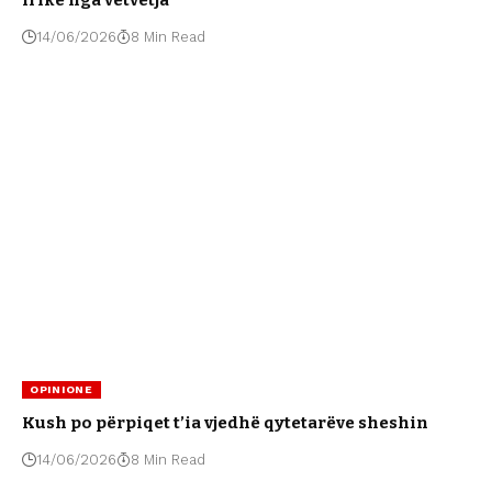
frikë nga vetvetja
14/06/2026
8 Min Read
OPINIONE
Kush po përpiqet t’ia vjedhë qytetarëve sheshin
14/06/2026
8 Min Read