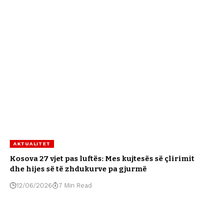
AKTUALITET
Kosova 27 vjet pas luftës: Mes kujtesës së çlirimit
dhe hijes së të zhdukurve pa gjurmë
12/06/2026
7 Min Read