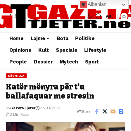
Albanian
Aa
Home
Lajme
Bota
Politike
Opinione
Kult
Speciale
Lifestyle
People
Dossier
Mytech
Sport
KËSHILLA
Katër mënyra për t’u
ballafaquar me stresin
By
GazetaTjeter
27/03/2020
Share
2 Min Read