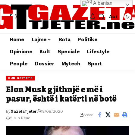
Albanian
Aa
Home
Lajme
Bota
Politike
Opinione
Kult
Speciale
Lifestyle
People
Dossier
Mytech
Sport
KURIOZITETE
Elon Musk gjithnjë e më i
pasur, është i katërti në botë
By
GazetaTjeter
19/08/2020
Share
5 Min Read