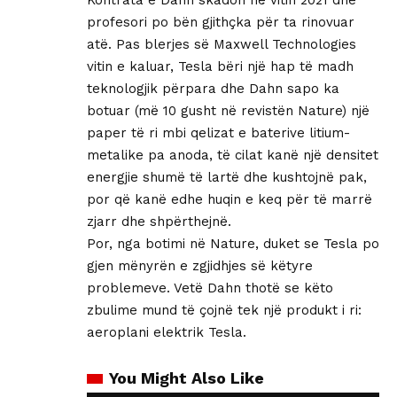
profesori po bën gjithçka për ta rinovuar
atë. Pas blerjes së Maxwell Technologies
vitin e kaluar, Tesla bëri një hap të madh
teknologjik përpara dhe Dahn sapo ka
botuar (më 10 gusht në revistën Nature) një
paper të ri mbi qelizat e baterive litium-
metalike pa anoda, të cilat kanë një densitet
energjie shumë të lartë dhe kushtojnë pak,
por që kanë edhe huqin e keq për të marrë
zjarr dhe shpërthejnë.
Por, nga botimi në Nature, duket se Tesla po
gjen mënyrën e zgjidhjes së këtyre
problemeve. Vetë Dahn thotë se këto
zbulime mund të çojnë tek një produkt i ri:
aeroplani elektrik Tesla.
You Might Also Like