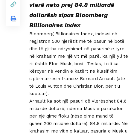
vlerë neto prej 84.8 miliardë
dollarësh sipas Bloomberg
Billionaires Index
Bloomberg Billionaires Index, indeksi që
regjistron 500 njerëzit më të pasur në botë
dhe të gjitha ndryshimet në pasurinë e tyre
në krahasim me një vit më parë, ka një yll të
ri: është Elon Musk, bosi i Teslas, i cili ka
kërcyer në vendin e katërt në klasifikim
sipërmarrësin francez Bernard Arnault (atë
të Louis Vuitton dhe Christian Dior, për t’u
kuptuar).
Arnault ka sot një pasuri që vlerësohet 84.6
miliardë dollarë, ndërsa Musk e parakalon
për një qime floku (nëse qime mund të
quhen 200 milionë dollarë): 84.8 miliardë. Në
krahasim me vitin e kaluar, pasuria e Musk u