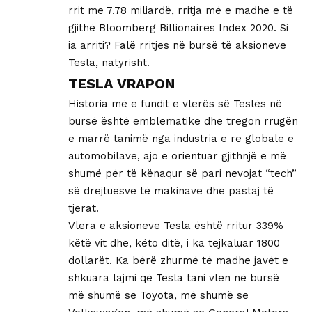
rrit me 7.78 miliardë, rritja më e madhe e të
gjithë Bloomberg Billionaires Index 2020. Si
ia arriti? Falë rritjes në bursë të aksioneve
Tesla, natyrisht.
TESLA VRAPON
Historia më e fundit e vlerës së Teslës në
bursë është emblematike dhe tregon rrugën
e marrë tanimë nga industria e re globale e
automobilave, ajo e orientuar gjithnjë e më
shumë për të kënaqur së pari nevojat “tech”
së drejtuesve të makinave dhe pastaj të
tjerat.
Vlera e aksioneve Tesla është rritur 339%
këtë vit dhe, këto ditë, i ka tejkaluar 1800
dollarët. Ka bërë zhurmë të madhe javët e
shkuara lajmi që Tesla tani vlen në bursë
më shumë se Toyota, më shumë se