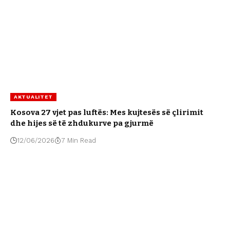
AKTUALITET
Kosova 27 vjet pas luftës: Mes kujtesës së çlirimit
dhe hijes së të zhdukurve pa gjurmë
12/06/2026
7 Min Read