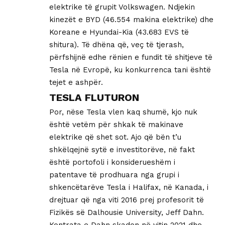
elektrike të grupit Volkswagen. Ndjekin
kinezët e BYD (46.554 makina elektrike) dhe
Koreane e Hyundai-Kia (43.683 EVS të
shitura). Të dhëna që, veç të tjerash,
përfshijnë edhe rënien e fundit të shitjeve të
Tesla në Evropë, ku konkurrenca tani është
tejet e ashpër.
TESLA FLUTURON
Por, nëse Tesla vlen kaq shumë, kjo nuk
është vetëm për shkak të makinave
elektrike që shet sot. Ajo që bën t’u
shkëlqejnë sytë e investitorëve, në fakt
është portofoli i konsiderueshëm i
patentave të prodhuara nga grupi i
shkencëtarëve Tesla i Halifax, në Kanada, i
drejtuar që nga viti 2016 prej profesorit të
Fizikës së Dalhousie University, Jeff Dahn.
Kontrata e Dahn skadon në vitin 2021 dhe