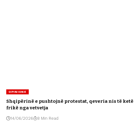
OPINIONE
Shqipërinë e pushtojnë protestat, qeveria nis të ketë
frikë nga vetvetja
14/06/2026
8 Min Read