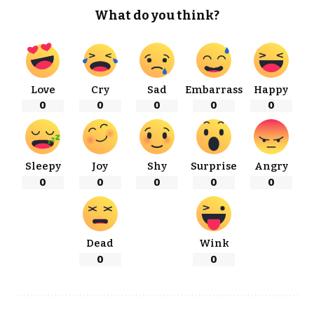
What do you think?
Love
Cry
Sad
Embarrass
Happy
0
0
0
0
0
Sleepy
Joy
Shy
Surprise
Angry
0
0
0
0
0
Dead
Wink
0
0