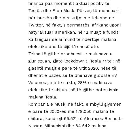
financa pas momentit aktual pozitiv të
Teslës dhe Elon Musk. Përveç të menduarit
për bursën dhe për krijimin e telashe në
Twitter, në fakt, sipërmarrësi afrkanojugor i
natyralizuar amerikan, në 12 muajt e fundit
ka treguar se ai mund të ndërtojë makina
elektrike dhe të dijë t’i shesë ato.
Teksa të gjithë prodhuesit e makinave u
gjunjëzuan, gjatë lockdownit, Tesla rritej: në
gjashtë muajt e parë të vitit 2020, nëse të
dhënat e bazës së të dhënave globale EV
Volumes janë të sakta, 28% e makinave
elektrike të shitura në të gjithë botën ishin
makina Tesla.
Kompania e Musk, në fakt, e mbylli gjysmën
e parë të 2020-ës me 179.050 makina të
shitura, kundrejt 65.521 të Aleancës Renault-
Nissan-Mitsubishi dhe 64.542 makina