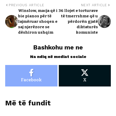
PREVIOUS ARTICLE
NEXT ARTICLE
Winslow, macja që i
36 llojet e torturave
bie pianos për të
të tmerrshme që u
lajmëruar shoqen e
përdorën gjatë
saj njerëzore se
diktaturës
dëshiron ushqim
komuniste
Bashkohu me ne
Na ndiq në mediat sociale
Facebook
X
Më të fundit