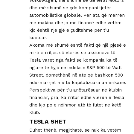
Volkswagen, më shumë se General Motors
dhe më shumë se çdo kompani tjetër
automobilistike globale. Për ata që merren
me makina dhe jo me financë edhe vetëm
kjo është një gjë e çuditshme për t’u
kuptuar.
Akoma më shumë është fakti që një pjesë e
mirë e rritjes së vlerës së aksioneve të
Tesla varet nga fakti se kompania ka të
ngjarë të hyjë në indeksin S&P 500 të Wall
Street, domethënë në atë që bashkon 500
ndërmarrjet më të kapitalizuara amerikane.
Perspektiva për t’u anëtarësuar në klubin
financiar, pra, ka rritur edhe vlerën e Tesla
dhe kjo po e ndihmon atë të futet në këtë
klub.
TESLA SHET
Duhet thënë, megjithatë, se nuk ka vetëm