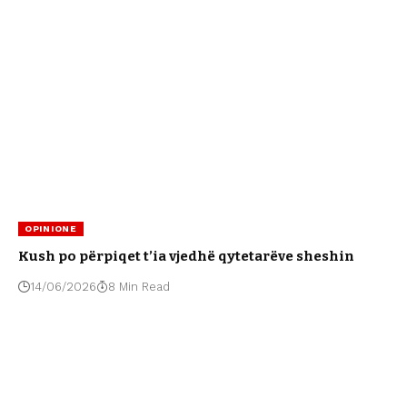
OPINIONE
Kush po përpiqet t’ia vjedhë qytetarëve sheshin
14/06/2026
8 Min Read