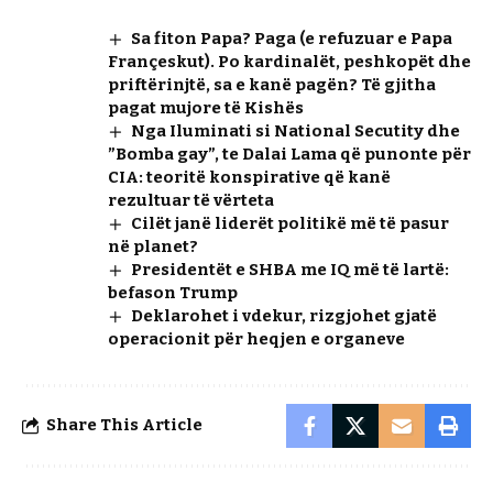
Sa fiton Papa? Paga (e refuzuar e Papa
Françeskut). Po kardinalët, peshkopët dhe
priftërinjtë, sa e kanë pagën? Të gjitha
pagat mujore të Kishës
Nga Iluminati si National Secutity dhe
”Bomba gay”, te Dalai Lama që punonte për
CIA: teoritë konspirative që kanë
rezultuar të vërteta
Cilët janë liderët politikë më të pasur
në planet?
Presidentët e SHBA me IQ më të lartë:
befason Trump
Deklarohet i vdekur, rizgjohet gjatë
operacionit për heqjen e organeve
Share This Article