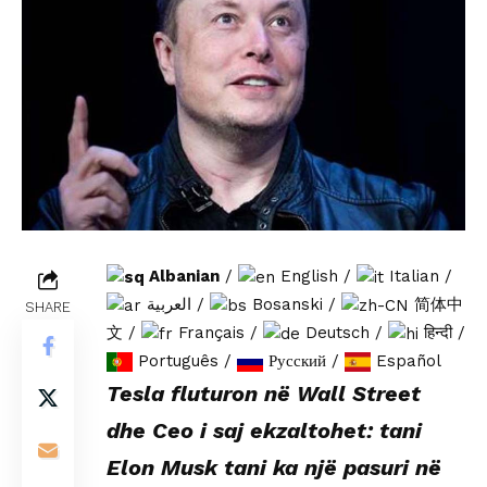
Albanian
/
English
/
Italian
/
العربية
/
Bosanski
/
简体中
SHARE
文
/
Français
/
Deutsch
/
हिन्दी
/
Português
/
Русский
/
Español
Tesla fluturon në Wall Street
dhe Ceo i saj ekzaltohet: tani
Elon Musk tani ka një pasuri në