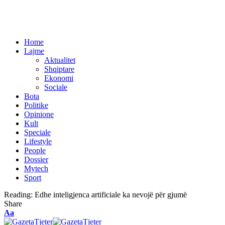
Home
Lajme
Aktualitet
Shqiptare
Ekonomi
Sociale
Bota
Politike
Opinione
Kult
Speciale
Lifestyle
People
Dossier
Mytech
Sport
Reading:
Edhe inteligjenca artificiale ka nevojë për gjumë
Share
Aa