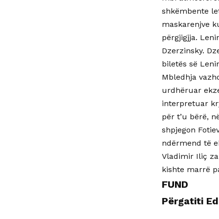
shkëmbente letr
maskarenjve ku
përgjigjja. Len
Dzerzinsky. Dz
biletës së Leni
Mbledhja vazhdo
urdhëruar ekze
interpretuar kr
për t’u bërë, në
shpjegon Fotiev
ndërmend të ek
Vladimir Iliç 
kishte marrë pa
FUND
Përgatiti Ed