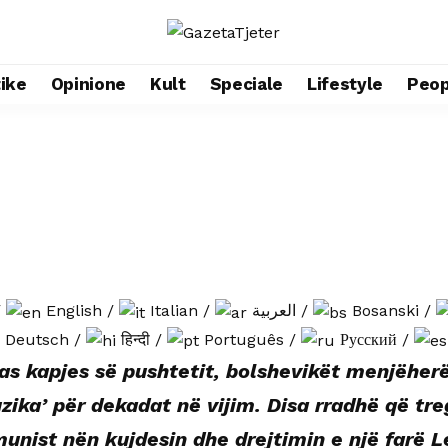
tike
Opinione
Kult
Speciale
Lifestyle
Peop
/
English
/
Italian
/
العربية
/
Bosanski
/
Deutsch
/
हिन्दी
/
Português
/
Русский
/
as kapjes së pushtetit, bolshevikët menjëherë
uzika’ për dekadat në vijim. Disa rradhë që tr
munist nën kujdesin dhe drejtimin e një farë 