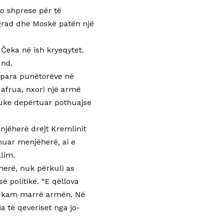
o shprese për të
grad dhe Moskë patën një
 Čeka në ish kryeqytet.
und.
im para punëtorëve në
 afrua, nxori një armë
duke depërtuar pothuajse
njëherë drejt Kremlinit
muar menjëherë, ai e
llim.
ëherë, nuk përkuli as
ë politike. “E qëllova
 e kam marrë armën. Në
a të qeveriset nga jo-