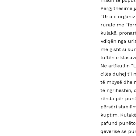
madh të populls
Përgjithësime 
“Uria e organiz
rurale me “for
kulakë, pronar
Vdiqën nga uria
me gisht si kun
luftën e klasav
Në artikullin “
cilës duhej t’
të mbysë dhe m
të ngriheshin, 
rënda për punët
përsëri stabili
kuptim. Kulakë
pafund punëtor
qeverisë së pu