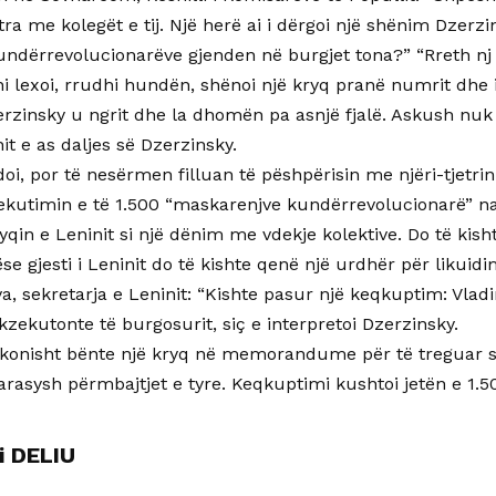
a me kolegët e tij. Një herë ai i dërgoi një shënim Dzerzin
ndërrevolucionarëve gjenden në burgjet tona?” “Rreth nj ë
ini lexoi, rrudhi hundën, shënoi një kryq pranë numrit dhe 
erzinsky u ngrit dhe la dhomën pa asnjë fjalë. Askush nuk
nit e as daljes së Dzerzinsky.
i, por të nesërmen filluan të pëshpërisin me njëri-tjetrin
kutimin e të 1.500 “maskarenjve kundërrevolucionarë” nat
yqin e Leninit si një dënim me vdekje kolektive. Do të ki
se gjesti i Leninit do të kishte qenë një urdhër për likuidim
a, sekretarja e Leninit: “Kishte pasur një keqkuptim: Vladi
zekutonte të burgosurit, siç e interpretoi Dzerzinsky.
zakonisht bënte një kryq në memorandume për të treguar se
rasysh përmbajtjet e tyre. Keqkuptimi kushtoi jetën e 1.5
i DELIU