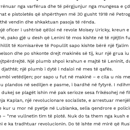
 rrënuar nga varfërua dhe të përgjunjur nga mungesa e çd
at e pistoletës që shpërthyen më 30 gusht 1918 në Petro
jithë vendin dhe shkaktuan pasoja të rënda.
jë oficer i ushtrisë qëlloi në revole Moisey Uricky, kreun e
ë, pako gjë u desh që Lenini të mos kishte në të njëjtin f
shillit të Komisarëve të Popullit sapo kishte bërë një fjal
elson dhe po shkonte drejt makinës së tij, kur një grua iu
rejtpërdrejtë. Një plumb shpoi krahun e majtë të Leninit, 
 djathtë; një plumb i dytë i ndaloi në mes të qafës.
umbi vetëdijen; por sapo u fut në makinë – e cila u nis me
 u plandos në sediljen e pasme, i bardhë në fytyrë. I ndih
dukej se plagët ishin më pak serioze sesa frikësohej në fi
nja Kaplan, një revolucionare socialiste, e arrestuar menj
 kur u mor në pyetje në Lubianka, selia qendrore e policis
jo – “me vullnetin tim të plotë. Nuk do ta them nga kush
ni e ka tradhtuar revolucionin. Do të ishte më mirë që Rusi