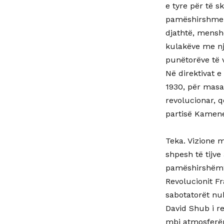
e tyre për të s
pamëshirshme! D
djathtë, menshe
kulakëve me nj
punëtorëve të v
Në direktivat e
1930, për masak
revolucionar, q
partisë Kamene
Teka. Vizione 
shpesh të tijve
pamëshirshëm?” 
Revolucionit F
sabotatorët nu
David Shub i re
mbi atmosferën