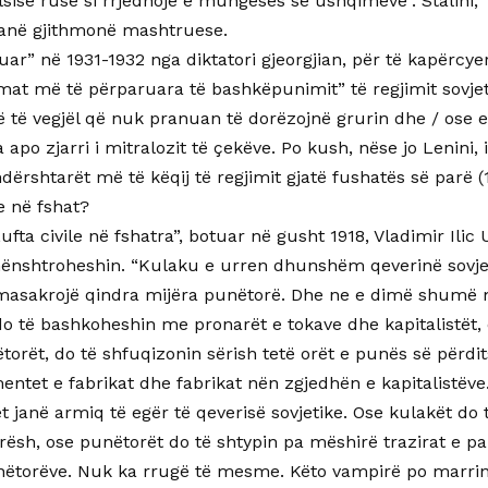
isë ruse si rrjedhojë e mungesës së ushqimeve”. Stalini, “i
janë gjithmonë mashtruese.
uar” në 1931-1932 nga diktatori gjeorgjian, për të kapërcy
mat më të përparuara të bashkëpunimit” të regjimit sovjeti
ë të vegjël që nuk pranuan të dorëzojnë grurin dhe / ose e
 apo zjarri i mitralozit të çekëve. Po kush, nëse jo Lenini, 
dërshtarët më të këqij të regjimit gjatë fushatës së parë (
e në fshat?
Lufta civile në fshatra”, botuar në gusht 1918, Vladimir Ilic
i nënshtroheshin. “Kulaku e urren dhunshëm qeverinë sovj
asakrojë qindra mijëra punëtorë. Dhe ne e dimë shumë 
do të bashkoheshin me pronarët e tokave dhe kapitalistët, 
orët, do të shfuqizonin sërish tetë orët e punës së përdit
mentet e fabrikat dhe fabrikat nën zgjedhën e kapitalistëv
t janë armiq të egër të qeverisë sovjetike. Ose kulakët d
ësh, ose punëtorët do të shtypin pa mëshirë trazirat e p
nëtorëve. Nuk ka rrugë të mesme. Këto vampirë po marrin