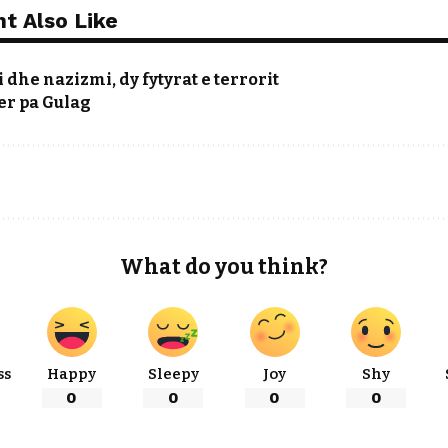
t Also Like
he nazizmi, dy fytyrat e terrorit
er pa Gulag
What do you think?
ss
Happy
Sleepy
Joy
Shy
0
0
0
0