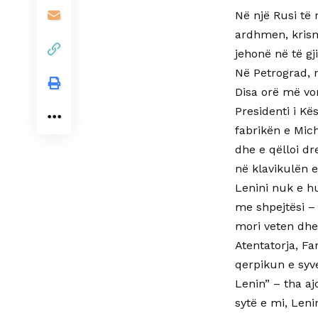
Në një Rusi të
ardhmen, krism
jehonë në të g
Në Petrograd, n
Disa orë më von
Presidenti i Kë
fabrikën e Mich
dhe e qëlloi d
në klavikulën e
Lenini nuk e h
me shpejtësi –
mori veten dhe 
Atentatorja, Fa
qerpikun e syve
Lenin” – tha a
sytë e mi, Leni