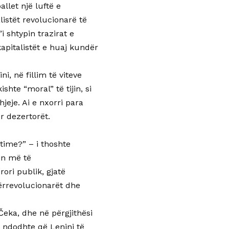
allet një luftë e
listët revolucionarë të
i shtypin trazirat e
apitalistët e huaj kundër
i, në fillim të viteve
shte “moral” të tijin, si
jeje. Ai e nxorri para
r dezertorët.
time?” – i thoshte
in më të
ori publik, gjatë
ërrevolucionarët dhe
Čeka, dhe në përgjithësi
 ndodhte që Lenini të