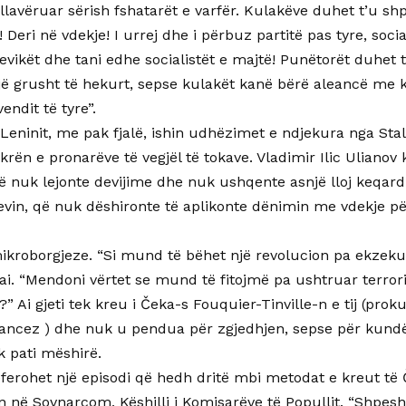
kllavëruar sërish fshatarët e varfër. Kulakëve duhet t’u shp
eri në vdekje! I urrej dhe i përbuz partitë pas tyre, socia
vikët dhe tani edhe socialistët e majtë! Punëtorët duhet t’
ë grusht të hekurt, sepse kulakët kanë bërë aleancë me k
endit të tyre”.
 Leninit, me pak fjalë, ishin udhëzimet e ndjekura nga Stalin
rën e pronarëve të vegjël të tokave. Vladimir Ilic Ulianov ki
ë nuk lejonte devijime dhe nuk ushqente asnjë lloj keqardh
vin, që nuk dëshironte të aplikonte dënimin me vdekje pë
mikroborgjeze. “Si mund të bëhet një revolucion pa ekzeku
 ai. “Mendoni vërtet se mund të fitojmë pa ushtruar terror
Ai gjeti tek kreu i Čeka-s Fouquier-Tinville-n e tij (prokur
rancez ) dhe nuk u pendua për zgjedhjen, sepse për kund
k pati mëshirë.
ferohet një episodi që hedh dritë mbi metodat e kreut të 
 në Sovnarcom, Këshilli i Komisarëve të Popullit. “Shpesh