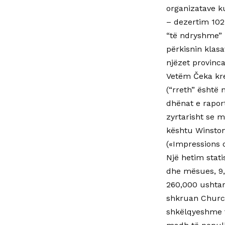
organizatave k
– dezertim 102
“të ndryshme” 
përkisnin klasa
njëzet provinca
Vetëm Čeka kreu
(“rreth” është 
dhënat e raport
zyrtarisht se m
kështu Winston C
(«Impressions o
Një hetim stati
dhe mësues, 9,
260,000 ushtarë
shkruan Church
shkëlqyeshme të