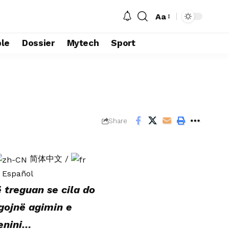
Aa
le
Dossier
Mytech
Sport
Share
简体中文
/
Español
 treguan se cila do
egojnë agimin e
Lenini…