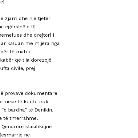
ej.
ë zjarri dhe një tjetër
ë egërsinë e tij.
hemelues dhe drejtori i
shuar kaluan me mijëra nga
 për të matur
abër që t’ia dorëzojë
fta civile, prej
 së provave dokumentare
Por nëse të kuqtë nuk
 “e bardha” të Denikin,
me të tmerrshme.
 Qendrore klasifikojnë
pjesmarrje në