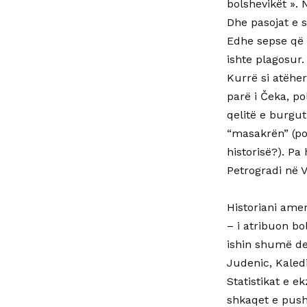
bolshevikët ». 
Dhe pasojat e 
Edhe sepse që n
ishte plagosur.
Kurrë si atëher
parë i Čeka, po
qelitë e burgu
“masakrën” (po
historisë?). Pa 
Petrogradi në V
Historiani ame
– i atribuon bo
ishin shumë del
Judenic, Kaled
Statistikat e e
shkaqet e push