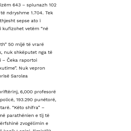
itizëm 643 – spiunazh 102
 të ndryshme 1.704. Tek
hjesht sepse ato i
si kufizohet vetëm “në
th” 50 mijë të vrarë
rk, nuk shkëputet nga të
i – Čeka raportoi
zekutime”. Nuk vepron
torisë Sarolea
riftërinj, 6,000 profesorë
policë, 193.290 punëtorë,
arë. “Këto shifra” –
ë parathënien e tij të
përfshinë zvogëlimin e