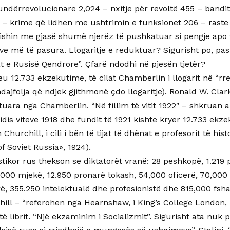
undërrevolucionare 2,024 – nxitje për revoltë 455 – band
 – krime që lidhen me ushtrimin e funksionet 206 – raste
ishin me gjasë shumë njerëz të pushkatuar si pengje apo t
ve më të pasura. Llogaritje e reduktuar? Sigurisht po, pa
t e Rusisë Qendrore”. Çfarë ndodhi në pjesën tjetër?
 12.733 ekzekutime, të cilat Chamberlin i llogarit në “rre
ndajfolja që ndjek gjithmonë çdo llogaritje). Ronald W. Cla
uara nga Chamberlin. “Në fillim të vitit 1922″ – shkruan a
idis viteve 1918 dhe fundit të 1921 kishte kryer 12.733 ek
hurchill, i cili i bën të tijat të dhënat e profesorit të his
f Soviet Russia», 1924).
stikor rus thekson se diktatorët vranë: 28 peshkopë, 1.219 p
000 mjekë, 12.950 pronarë tokash, 54,000 oficerë, 70,000 
, 355.250 intelektualë dhe profesionistë dhe 815,000 fshat
ill – “referohen nga Hearnshaw, i King’s College London, n
 librit. “Një ekzaminim i Socializmit”. Sigurisht ata nuk 