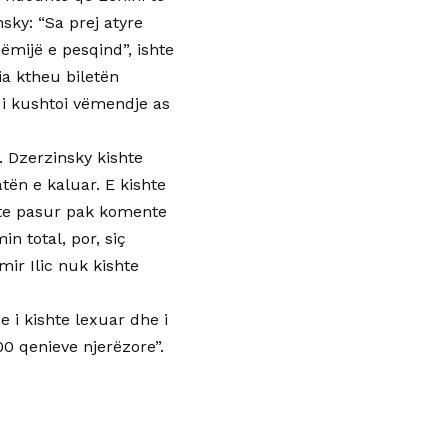
sky: “Sa prej atyre
mijë e pesqind”, ishte
ia ktheu biletën
 i kushtoi vëmendje as
. Dzerzinsky kishte
ën e kaluar. E kishte
shte pasur pak komente
in total, por, siç
mir Ilic nuk kishte
 i kishte lexuar dhe i
00 qenieve njerëzore”.