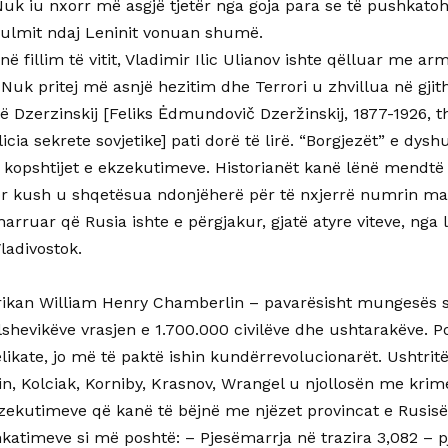
Nuk iu nxorr më asgjë tjetër nga goja para se të pushkatoh
sulmit ndaj Leninit vonuan shumë.
ë fillim të vitit, Vladimir Ilic Ulianov ishte qëlluar me arm
 Nuk pritej më asnjë hezitim dhe Terrori u zhvillua në gjith
ë Dzerzinskij [Feliks Ėdmundovič Dzeržinskij, 1877-1926, t
licia sekrete sovjetike] pati dorë të lirë. “Borgjezët” e dy
t kopshtijet e ekzekutimeve. Historianët kanë lënë mendtë
r kush u shqetësua ndonjëherë për të nxjerrë numrin mak
harruar që Rusia ishte e përgjakur, gjatë atyre viteve, nga lu
ladivostok.
rikan William Henry Chamberlin – pavarësisht mungesës
lshevikëve vrasjen e 1.700.000 civilëve dhe ushtarakëve. 
ikate, jo më të paktë ishin kundërrevolucionarët. Ushtritë
in, Kolciak, Korniby, Krasnov, Wrangel u njollosën me kri
kzekutimeve që kanë të bëjnë me njëzet provincat e Rusisë
katimeve si më poshtë: – Pjesëmarrja në trazira 3,082 – 