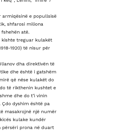
 keq”; Lenini, “imirë”?
er armiqësinë e popullsisë
k, shfarosi miliona
 fshehën atë.
i kishte treguar kulakët
1918-1920) të nisur për
 Ulianov dha direktivën të
etike dhe është i gatshëm
mirë që nëse kulakët do
do të rikthenin kushtet e
shme dhe do t’i vinin
e. Çdo dyshim është pa
o të masakrojnë një numër
akicës kulake kundër
 përsëri prona në duart