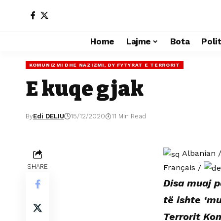
Home
Lajme
Bota
Poli
KOMUNIZMI DHE NAZIZMI, DY FYTYRAT E TERRORIT
E kuqe gjak
By
Edi DELIU
15/12/2020
11 Min Read
Albanian
Français
/
SHARE
Disa muaj p
të ishte ‘m
Terrorit Ko