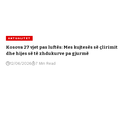
AKTUALITET
Kosova 27 vjet pas luftës: Mes kujtesës së çlirimit
dhe hijes së të zhdukurve pa gjurmë
12/06/2026
7 Min Read