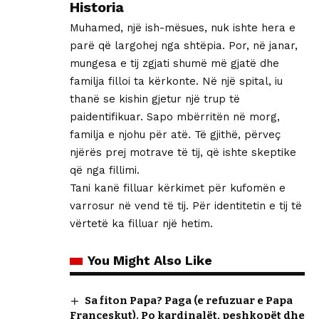
Historia
Muhamed, një ish-mësues, nuk ishte hera e
parë që largohej nga shtëpia. Por, në janar,
mungesa e tij zgjati shumë më gjatë dhe
familja filloi ta kërkonte. Në një spital, iu
thanë se kishin gjetur një trup të
paidentifikuar. Sapo mbërritën në morg,
familja e njohu për atë. Të gjithë, përveç
njërës prej motrave të tij, që ishte skeptike
që nga fillimi.
Tani kanë filluar kërkimet për kufomën e
varrosur në vend të tij. Për identitetin e tij të
vërtetë ka filluar një hetim.
You Might Also Like
Sa fiton Papa? Paga (e refuzuar e Papa
Françeskut). Po kardinalët, peshkopët dhe