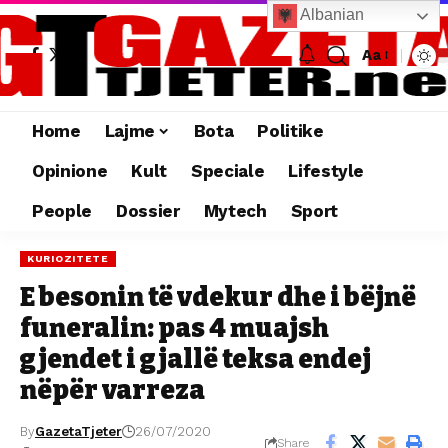
Albanian
Aa
Home
Lajme
Bota
Politike
Opinione
Kult
Speciale
Lifestyle
People
Dossier
Mytech
Sport
KURIOZITETE
E besonin të vdekur dhe i bëjnë
funeralin: pas 4 muajsh
gjendet i gjallë teksa endej
nëpër varreza
By
GazetaTjeter
26/07/2020
Share