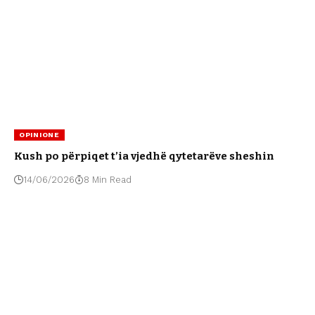
OPINIONE
Kush po përpiqet t’ia vjedhë qytetarëve sheshin
14/06/2026
8 Min Read