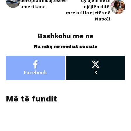
aeroplanmbajtëseve
dy djem në të
amerikane
njëjtën ditë:
mrekullia e jetës në
Napoli
Bashkohu me ne
Na ndiq në mediat sociale
Facebook
X
Më të fundit