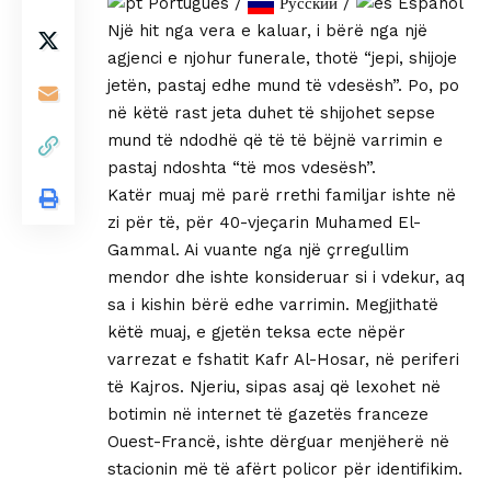
Português
/
Русский
/
Español
Një hit nga vera e kaluar, i bërë nga një
agjenci e njohur funerale, thotë “jepi, shijoje
jetën, pastaj edhe mund të vdesësh”. Po, po
në këtë rast jeta duhet të shijohet sepse
mund të ndodhë që të të bëjnë varrimin e
pastaj ndoshta “të mos vdesësh”.
Katër muaj më parë rrethi familjar ishte në
zi për të, për 40-vjeçarin Muhamed El-
Gammal. Ai vuante nga një çrregullim
mendor dhe ishte konsideruar si i vdekur, aq
sa i kishin bërë edhe varrimin. Megjithatë
këtë muaj, e gjetën teksa ecte nëpër
varrezat e fshatit Kafr Al-Hosar, në periferi
të Kajros. Njeriu, sipas asaj që lexohet në
botimin në internet të gazetës franceze
Ouest-Francë, ishte dërguar menjëherë në
stacionin më të afërt policor për identifikim.