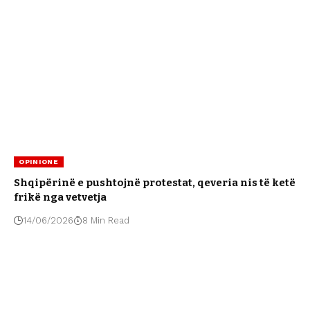
OPINIONE
Shqipërinë e pushtojnë protestat, qeveria nis të ketë
frikë nga vetvetja
14/06/2026
8 Min Read