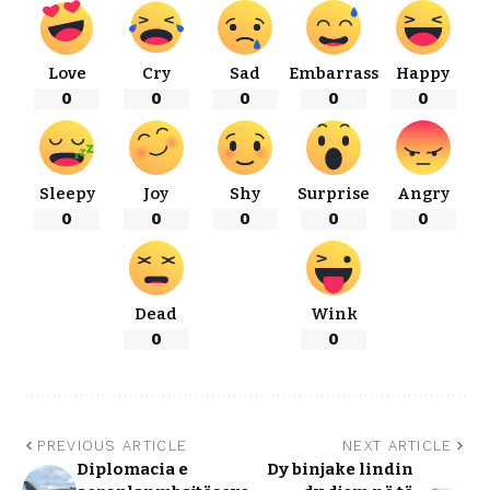
Love
Cry
Sad
Embarrass
Happy
0
0
0
0
0
Sleepy
Joy
Shy
Surprise
Angry
0
0
0
0
0
Dead
Wink
0
0
PREVIOUS ARTICLE
NEXT ARTICLE
Diplomacia e
Dy binjake lindin