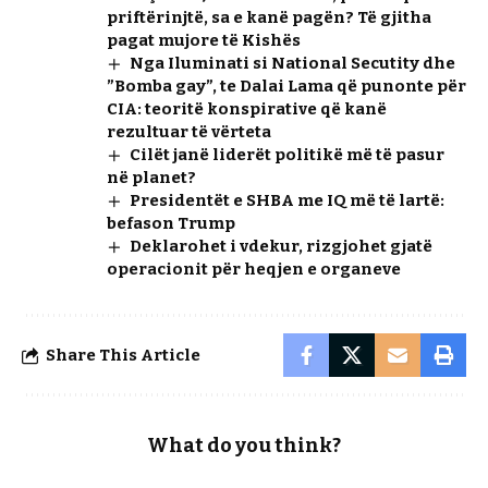
priftërinjtë, sa e kanë pagën? Të gjitha
pagat mujore të Kishës
Nga Iluminati si National Secutity dhe
”Bomba gay”, te Dalai Lama që punonte për
CIA: teoritë konspirative që kanë
rezultuar të vërteta
Cilët janë liderët politikë më të pasur
në planet?
Presidentët e SHBA me IQ më të lartë:
befason Trump
Deklarohet i vdekur, rizgjohet gjatë
operacionit për heqjen e organeve
Share This Article
What do you think?