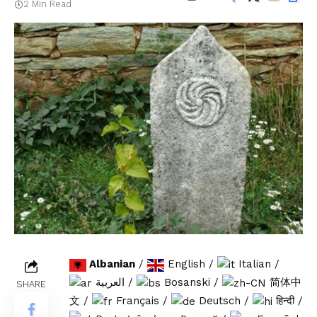
2 Min Read
Albanian
/
English
/
Italian
/
العربية
/
Bosanski
/
简体中
SHARE
文
/
Français
/
Deutsch
/
हिन्दी
/