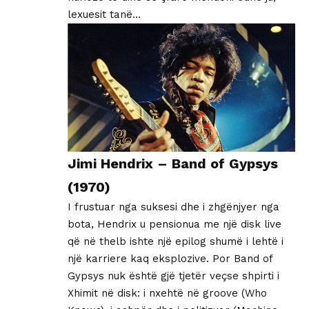
lexuesit tanë…
Jimi Hendrix – Band of Gypsys
(1970)
I frustuar nga suksesi dhe i zhgënjyer nga
bota, Hendrix u pensionua me një disk live
që në thelb ishte një epilog shumë i lehtë i
një karriere kaq eksplozive. Por Band of
Gypsys nuk është gjë tjetër veçse shpirti i
Xhimit në disk: i nxehtë në groove (Who