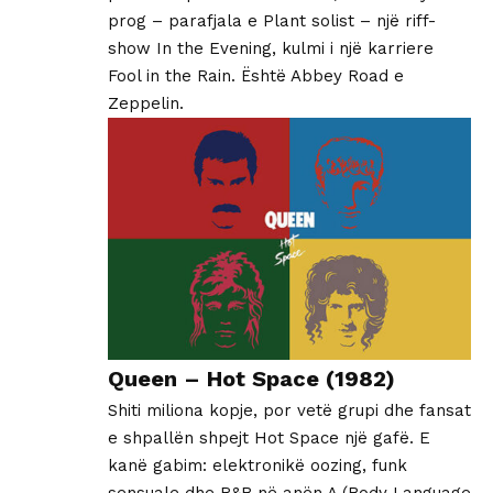
prog – parafjala e Plant solist – një riff-
show In the Evening, kulmi i një karriere
Fool in the Rain. Është Abbey Road e
Zeppelin.
Queen – Hot Space (1982)
Shiti miliona kopje, por vetë grupi dhe fansat
e shpallën shpejt Hot Space një gafë. E
kanë gabim: elektronikë oozing, funk