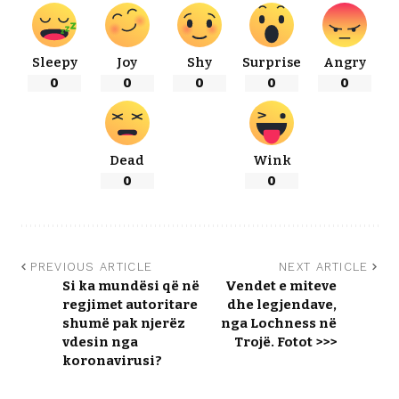
Sleepy
Joy
Shy
Surprise
Angry
0
0
0
0
0
Dead
Wink
0
0
PREVIOUS ARTICLE
NEXT ARTICLE
Si ka mundësi që në
Vendet e miteve
regjimet autoritare
dhe legjendave,
shumë pak njerëz
nga Lochness në
vdesin nga
Trojë. Fotot >>>
koronavirusi?