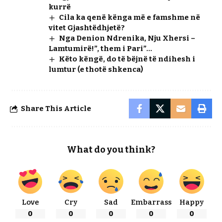
kurrë
Cila ka qenë kënga më e famshme në
vitet Gjashtëdhjetë?
Nga Denion Ndrenika, Nju Xhersi –
Lamtumirë!”, them i Pari”…
Këto këngë, do të bëjnë të ndihesh i
lumtur (e thotë shkenca)
Share This Article
What do you think?
Love
Cry
Sad
Embarrass
Happy
0
0
0
0
0