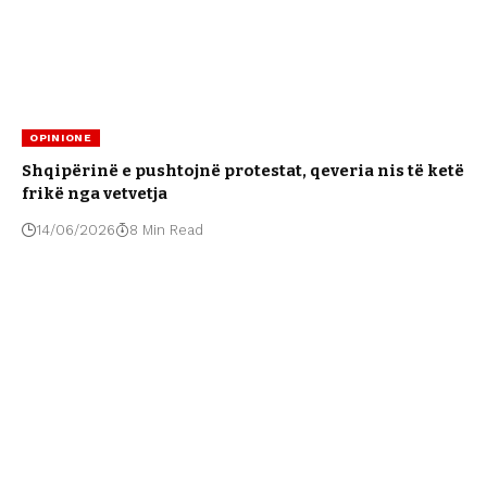
OPINIONE
Shqipërinë e pushtojnë protestat, qeveria nis të ketë
frikë nga vetvetja
14/06/2026
8 Min Read