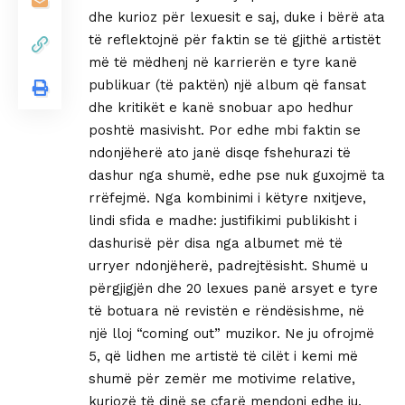
dhe kurioz për lexuesit e saj, duke i bërë ata
të reflektojnë për faktin se të gjithë artistët
më të mëdhenj në karrierën e tyre kanë
publikuar (të paktën) një album që fansat
dhe kritikët e kanë snobuar apo hedhur
poshtë masivisht. Por edhe mbi faktin se
ndonjëherë ato janë disqe fshehurazi të
dashur nga shumë, edhe pse nuk guxojmë ta
rrëfejmë. Nga kombinimi i këtyre nxitjeve,
lindi sfida e madhe: justifikimi publikisht i
dashurisë për disa nga albumet më të
urryer ndonjëherë, padrejtësisht. Shumë u
përgjigjën dhe 20 lexues panë arsyet e tyre
të botuara në revistën e rëndësishme, në
një lloj “coming out” muzikor. Ne ju ofrojmë
5, që lidhen me artistë të cilët i kemi më
shumë për zemër me motivime relative,
kuriozë të dinë se çfarë mendoni edhe ju,