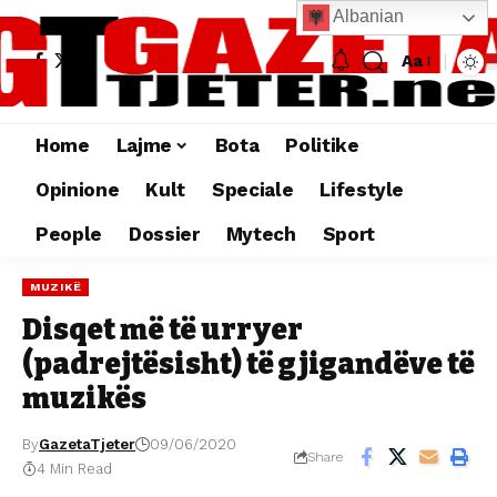
Albanian
Aa
Home
Lajme
Bota
Politike
Opinione
Kult
Speciale
Lifestyle
People
Dossier
Mytech
Sport
MUZIKË
Disqet më të urryer
(padrejtësisht) të gjigandëve të
muzikës
By
GazetaTjeter
09/06/2020
Share
4 Min Read