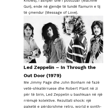
Knows), i ashpër dhe i politizuar (Machine
Gun), ende në gjendje të tundë flamurin e tij
të çmendur (Message of Love).
Led Zeppelin – In Through the
Out Door (1979)
Me Jimmy Page dhe John Bonham në fazë
vetë-shkatërruese dhe Robert Plant në zi
për të birin, Led Zeppelin u bashkuan në një
rrëmujë kolektive. Rezultati shock: një
paketë e përdorshme retro, world e synth-