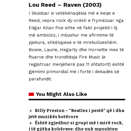
Lou Reed – Raven (2003)
I likuiduar si vetëkënaqësia më e keqe e
Reed, vepra rock dy-orësh e frymëzuar nga
Edgar Allan Poe ishte në fakt projekti i tij
më ambicioz, i mbushur me afirmime të
pjekura, shkëlqyese e të mrekullueshëm.
Bowie, Laurie, Hegarty dhe Hornette mes të
ftuarve dhe tronditësja Fire Music (e
regjistruar menjëherë pas 11 shtatorit) është
gjëmimi primordial më i fortë i dekadës së
parafundit.
You Might Also Like
Billy Preston – “Beatles i pestë” që i dha
jetë muzikës botërore
Është zgjedhur si grupi më i mirë rock,
i të gjitha kohërave: dhe nuk mposhten