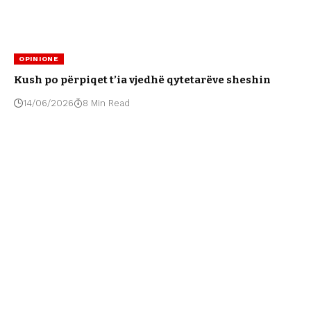
OPINIONE
Kush po përpiqet t’ia vjedhë qytetarëve sheshin
14/06/2026
8 Min Read