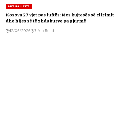
AKTUALITET
Kosova 27 vjet pas luftës: Mes kujtesës së çlirimit
dhe hijes së të zhdukurve pa gjurmë
12/06/2026
7 Min Read