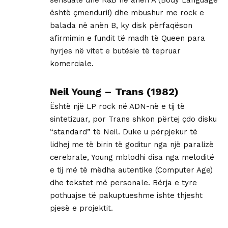
sensuale dhe R&B në anën A (Body Language
është çmenduri!) dhe mbushur me rock e
balada në anën B, ky disk përfaqëson
afirmimin e fundit të madh të Queen para
hyrjes në vitet e butësie të tepruar
komerciale.
Neil Young – Trans (1982)
Është një LP rock në ADN-në e tij të
sintetizuar, por Trans shkon përtej çdo disku
“standard” të Neil. Duke u përpjekur të
lidhej me të birin të goditur nga një paralizë
cerebrale, Young mblodhi disa nga meloditë
e tij më të mëdha autentike (Computer Age)
dhe tekstet më personale. Bërja e tyre
pothuajse të pakuptueshme ishte thjesht
pjesë e projektit.