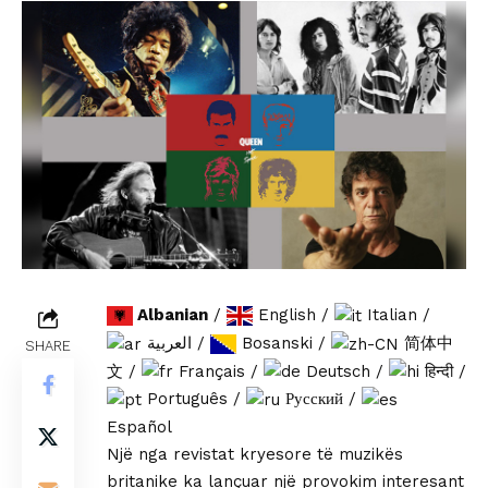
Albanian
/
English
/
Italian
/
العربية
/
Bosanski
/
简体中
SHARE
文
/
Français
/
Deutsch
/
हिन्दी
/
Português
/
Русский
/
Español
Një nga revistat kryesore të muzikës
britanike ka lançuar një provokim interesant