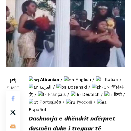
Albanian
/
English
/
Italian
/
العربية
/
Bosanski
/
简体中
SHARE
文
/
Français
/
Deutsch
/
हिन्दी
/
Português
/
Русский
/
Español
Dashnorja e dhëndrit ndërpret
dasmën duke i treguar të