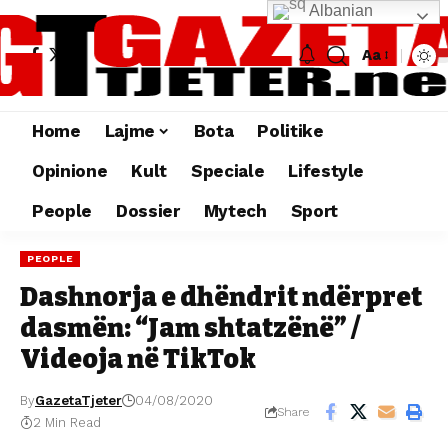
Albanian
Aa
Home
Lajme
Bota
Politike
Opinione
Kult
Speciale
Lifestyle
People
Dossier
Mytech
Sport
PEOPLE
Dashnorja e dhëndrit ndërpret
dasmën: “Jam shtatzënë” /
Videoja në TikTok
By
GazetaTjeter
04/08/2020
Share
2 Min Read