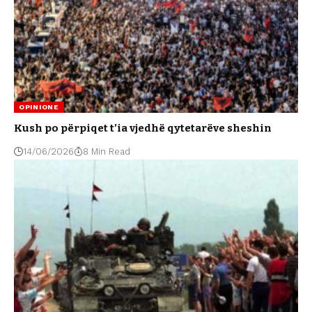
OPINIONE
Kush po përpiqet t’ia vjedhë qytetarëve sheshin
14/06/2026
8 Min Read