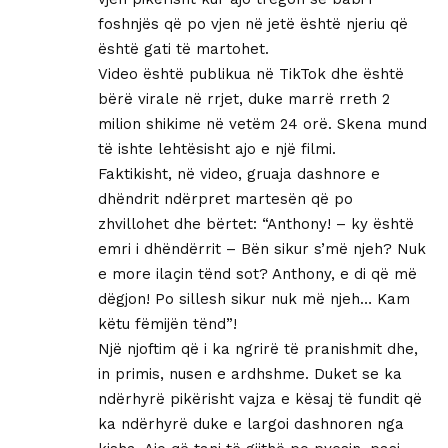
foshnjës që po vjen në jetë është njeriu që
është gati të martohet.
Video është publikua në TikTok dhe është
bërë virale në rrjet, duke marrë rreth 2
milion shikime në vetëm 24 orë. Skena mund
të ishte lehtësisht ajo e një filmi.
Faktikisht, në video, gruaja dashnore e
dhëndrit ndërpret martesën që po
zhvillohet dhe bërtet: “Anthony! – ky është
emri i dhëndërrit – Bën sikur s’më njeh? Nuk
e more ilaçin tënd sot? Anthony, e di që më
dëgjon! Po sillesh sikur nuk më njeh… Kam
këtu fëmijën tënd”!
Një njoftim që i ka ngrirë të pranishmit dhe,
in primis, nusen e ardhshme. Duket se ka
ndërhyrë pikërisht vajza e kësaj të fundit që
ka ndërhyrë duke e largoi dashnoren nga