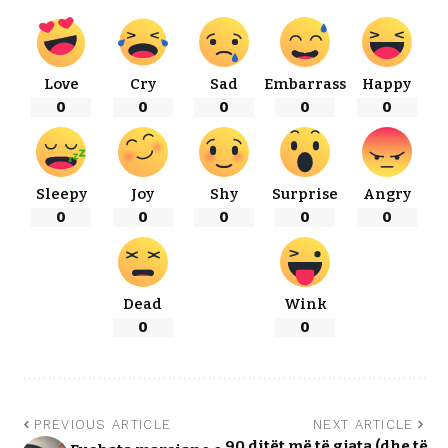
Love
Cry
Sad
Embarrass
Happy
0
0
0
0
0
Sleepy
Joy
Shy
Surprise
Angry
0
0
0
0
0
Dead
Wink
0
0
PREVIOUS ARTICLE
NEXT ARTICLE
90 ditët më të gjata (dhe të