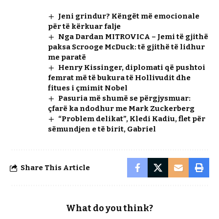
Jeni grindur? Këngët më emocionale
për të kërkuar falje
Nga Dardan MITROVICA – Jemi të gjithë
paksa Scrooge McDuck: të gjithë të lidhur
me paratë
Henry Kissinger, diplomati që pushtoi
femrat më të bukura të Hollivudit dhe
fitues i çmimit Nobel
Pasuria më shumë se përgjysmuar:
çfarë ka ndodhur me Mark Zuckerberg
“Problem delikat”, Kledi Kadiu, flet për
sëmundjen e të birit, Gabriel
Share This Article
What do you think?