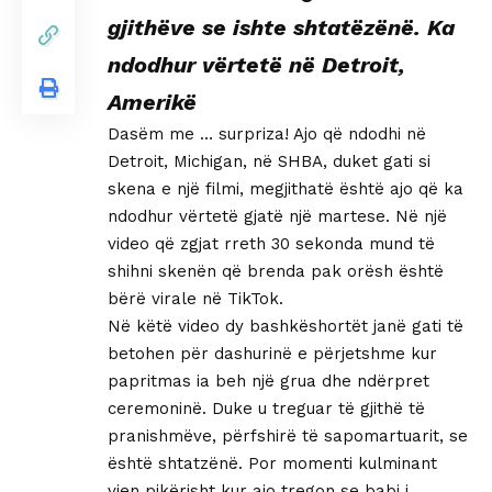
gjithëve se ishte shtatëzënë. Ka
ndodhur vërtetë në Detroit,
Amerikë
Dasëm me … surpriza! Ajo që ndodhi në
Detroit, Michigan, në SHBA, duket gati si
skena e një filmi, megjithatë është ajo që ka
ndodhur vërtetë gjatë një martese. Në një
video që zgjat rreth 30 sekonda mund të
shihni skenën që brenda pak orësh është
bërë virale në TikTok.
Në këtë video dy bashkëshortët janë gati të
betohen për dashurinë e përjetshme kur
papritmas ia beh një grua dhe ndërpret
ceremoninë. Duke u treguar të gjithë të
pranishmëve, përfshirë të sapomartuarit, se
është shtatzënë. Por momenti kulminant
vjen pikërisht kur ajo tregon se babi i