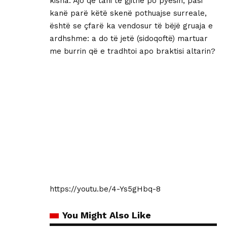
kisha. Ajo që tani të gjithë po pyesin, pasi
kanë parë këtë skenë pothuajse surreale,
është se çfarë ka vendosur të bëjë gruaja e
ardhshme: a do të jetë (sidoqoftë) martuar
me burrin që e tradhtoi apo braktisi altarin?
https://youtu.be/4-Ys5gHbq-8
You Might Also Like