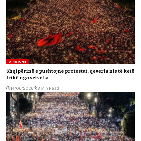
OPINIONE
Shqipërinë e pushtojnë protestat, qeveria nis të ketë
frikë nga vetvetja
14/06/2026
8 Min Read