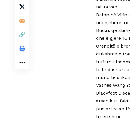
në Tajvan!
Daton në Vitin 
ndonjëherë: në
Budai, që atëh
dhe e gjerë 10
Orenditë e bre
dukshme e tran
turizmit tashmë
të të dashuruar
mund të shkont
Vashës Wang Yo
Blackfoot Dise
arsenikut: fak
pus artezian t
tmerrshme.