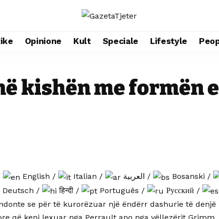
tike
Opinione
Kult
Speciale
Lifestyle
Peop
në kishën me formën e
/
English
/
Italian
/
العربية
/
Bosanski
/
Deutsch
/
हिन्दी
/
Português
/
Русский
/
donte se për të kurorëzuar një ëndërr dashurie të denjë 
re që keni lexuar nga Perrault apo nga vëllezërit Grimm, j