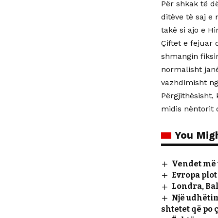
Për shkak të dë
ditëve të saj e
takë si ajo e H
Çiftet e fejuar
shmangin fiksim
normalisht janë
vazhdimisht n
Përgjithësisht,
midis nëntorit 
You Migh
Vendet më t
Evropa plot
Londra, Bal
Një udhëtim
shtetet që po