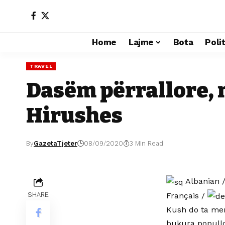
Home
Lajme
Bota
Poli
TRAVEL
Dasëm përrallore, 
Hirushes
By
GazetaTjeter
08/09/2020
3 Min Read
Albanian
Français
/
SHARE
Kush do ta men
bukura popullo