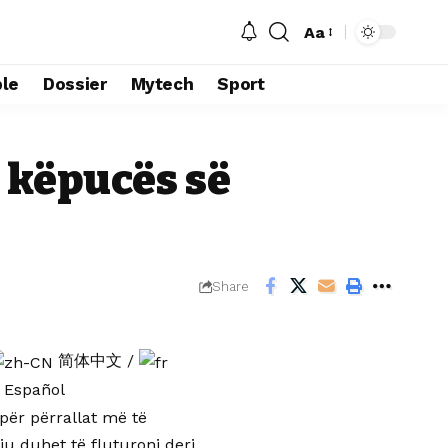
Aa
le
Dossier
Mytech
Sport
 këpucës së
Share
简体中文
/
Español
për përrallat më të
u duhet të fluturoni deri