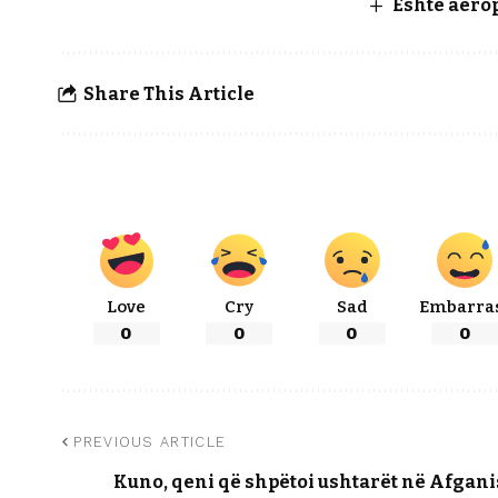
Është aerop
Share This Article
Love
Cry
Sad
Embarra
0
0
0
0
PREVIOUS ARTICLE
Kuno, qeni që shpëtoi ushtarët në Afgan