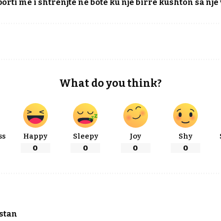
orti më i shtrenjtë në botë ku një birrë kushton sa një
What do you think?
ss
Happy
Sleepy
Joy
Shy
0
0
0
0
istan