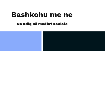
Bashkohu me ne
Na ndiq në mediat sociale