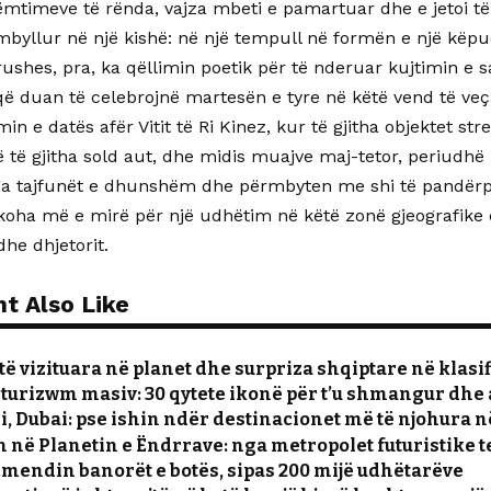
mtimeve të rënda, vajza mbeti e pamartuar dhe e jetoi të g
 mbyllur në një kishë: në një tempull në formën e një këpuc
irushes, pra, ka qëllimin poetik për të nderuar kujtimin e sa
 që duan të celebrojnë martesën e tyre në këtë vend të veç
in e datës afër Vitit të Ri Kinez, kur të gjitha objektet str
 të gjitha sold aut, dhe midis muajve maj-tetor, periudhë 
ga tajfunët e dhunshëm dhe përmbyten me shi të pandërp
 koha më e mirë për një udhëtim në këtë zonë gjeografike ë
dhe dhjetorit.
t Also Like
ë vizituara në planet dhe surpriza shqiptare në klasi
 turizwm masiv: 30 qytete ikonë për t’u shmangur dhe 
i, Dubai: pse ishin ndër destinacionet më të njohura n
 në Planetin e Ëndrrave: nga metropolet futuristike te
 çmendin banorët e botës, sipas 200 mijë udhëtarëve