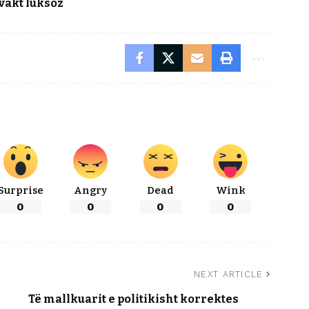
 vakt luksoz
Surprise
Angry
Dead
Wink
0
0
0
0
NEXT ARTICLE
Të mallkuarit e politikisht korrektes