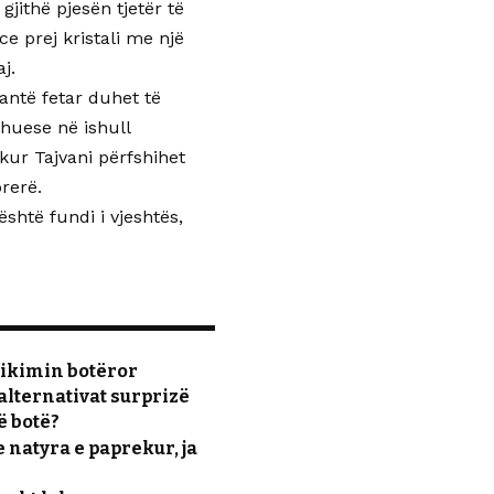
jithë pjesën tjetër të
e prej kristali me një
j.
antë fetar duhet të
ehuese në ishull
kur Tajvani përfshihet
rerë.
shtë fundi i vjeshtës,
fikimin botëror
alternativat surprizë
ë botë?
 natyra e paprekur, ja