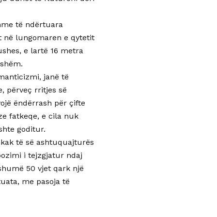
tshme të ndërtuara
t në lungomaren e qytetit
shes, e lartë 16 metra
tshëm.
anticizmi, janë të
 përveç rritjes së
ojë ëndërrash për çifte
e fatkeqe, e cila nuk
hte goditur.
hkak të së ashtuquajturës
zimi i tejzgjatur ndaj
 shumë 50 vjet qark një
tuata, me pasoja të