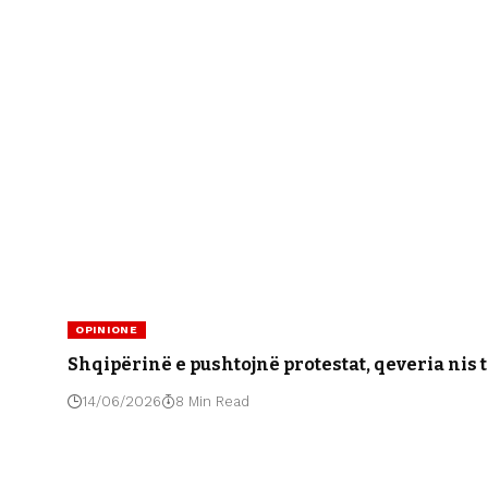
OPINIONE
Shqipërinë e pushtojnë protestat, qeveria nis t
14/06/2026
8 Min Read