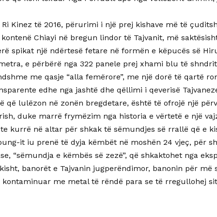
i Ri Kinez të 2016, përurimi i një prej kishave më të çudi
 kontenë Chiayi në bregun lindor të Tajvanit, më saktësish
erë spikat një ndërtesë fetare në formën e këpucës së Hiru
 metra, e përbërë nga 322 panele prej xhami blu të shndri
ndshme me qasje “alla femërore”, me një dorë të qartë rom
sparente edhe nga jashtë dhe qëllimi i qeverisë Tajvaneze,
 që lulëzon në zonën bregdetare, është të ofrojë një përv
ish, duke marrë frymëzim nga historia e vërtetë e një vajz
e kurrë në altar për shkak të sëmundjes së rrallë që e kis
ung-it iu prenë të dyja këmbët në moshën 24 vjeç, për s
ase, “sëmundja e këmbës së zezë”, që shkaktohet nga ekspo
tikisht, banorët e Tajvanin jugperëndimor, banonin për më
ë kontaminuar me metal të rëndë para se të rregullohej si