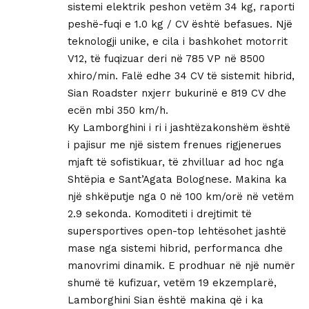
sistemi elektrik peshon vetëm 34 kg, raporti
peshë-fuqi e 1.0 kg / CV është befasues. Një
teknologji unike, e cila i bashkohet motorrit
V12, të fuqizuar deri në 785 VP në 8500
xhiro/min. Falë edhe 34 CV të sistemit hibrid,
Sian Roadster nxjerr bukurinë e 819 CV dhe
ecën mbi 350 km/h.
Ky Lamborghini i ri i jashtëzakonshëm është
i pajisur me një sistem frenues rigjenerues
mjaft të sofistikuar, të zhvilluar ad hoc nga
Shtëpia e Sant’Agata Bolognese. Makina ka
një shkëputje nga 0 në 100 km/orë në vetëm
2.9 sekonda. Komoditeti i drejtimit të
supersportives open-top lehtësohet jashtë
mase nga sistemi hibrid, performanca dhe
manovrimi dinamik. E prodhuar në një numër
shumë të kufizuar, vetëm 19 ekzemplarë,
Lamborghini Sian është makina që i ka