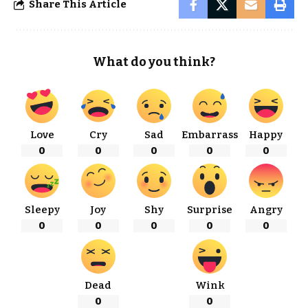
Share This Article
What do you think?
Love
Cry
Sad
Embarrass
Happy
0
0
0
0
0
Sleepy
Joy
Shy
Surprise
Angry
0
0
0
0
0
Dead
Wink
0
0