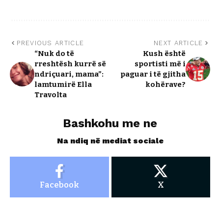
PREVIOUS ARTICLE
NEXT ARTICLE
“Nuk do të
Kush është
rreshtësh kurrë së
sportisti më i
ndriçuari, mama”:
paguar i të gjitha
lamtumirë Ella
kohërave?
Travolta
Bashkohu me ne
Na ndiq në mediat sociale
Facebook
X