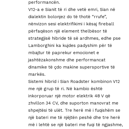
performancën.
V12-a e Sianit të ri dhe vetë emri, Sian në
dialektin bolonjez do të thotë “rrufe”,
nënvizon sesi elektrifikimi i kësaj fireball
përfaqëson një element thelbësor të
strategjisë hibride të së ardhmes, edhe pse
Lamborghini ka kujdes padyshim për të
mbajtur të paprekur emocionet e
jashtëzakonshme dhe performancat
dinamike të çdo makine supersportive të
markës.
Sistemi hibrid i Sian Roadster kombinon V12
me një grup të ri. Në kambio është
inkorporuar një motor elektrik 48 V që
zhvillon 34 CV, dhe suporton manovrat me
shpejtësi të ulët. Tre herë më i fuqishëm se
një bateri me të njëjtën peshë dhe tre herë
më i lehtë se një bateri me fuqi të ngjashme,