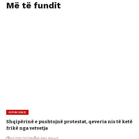
Më të fundit
OPINIONE
Shqipërinë e pushtojnë protestat, qeveria nis të ketë
frikë nga vetvetja
14/06/2026
8 Min Read