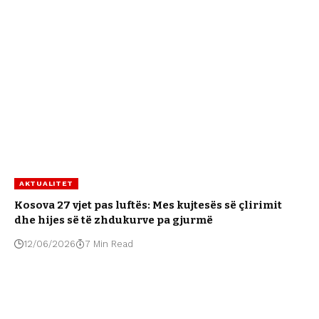
AKTUALITET
Kosova 27 vjet pas luftës: Mes kujtesës së çlirimit
dhe hijes së të zhdukurve pa gjurmë
12/06/2026
7 Min Read