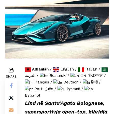
Albanian
/
English
/
Italian
/
العربية
/
Bosanski
/
简体中文
/
SHARE
Français
/
Deutsch
/
हिन्दी
/
Português
/
Русский
/
Español
Lind në Santa’Agata Bolognese,
supersportivja open-top, hibridja