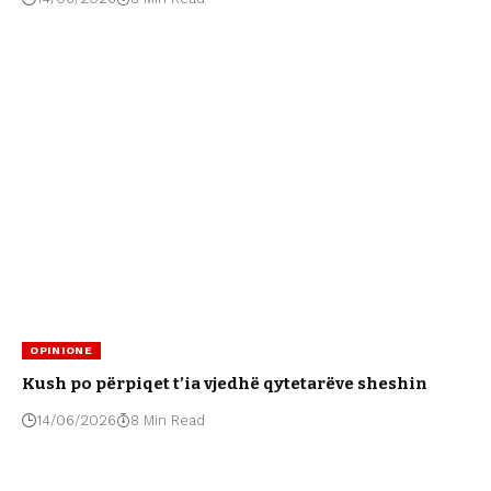
OPINIONE
Kush po përpiqet t’ia vjedhë qytetarëve sheshin
14/06/2026
8 Min Read