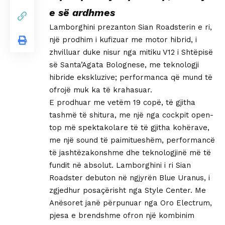
e së ardhmes
Lamborghini prezanton Sian Roadsterin e ri,
një prodhim i kufizuar me motor hibrid, i
zhvilluar duke nisur nga mitiku V12 i Shtëpisë
së Santa’Agata Bolognese, me teknologji
hibride ekskluzive; performanca që mund të
ofrojë muk ka të krahasuar.
E prodhuar me vetëm 19 copë, të gjitha
tashmë të shitura, me një nga cockpit open-
top më spektakolare të të gjitha kohërave,
me një sound të paimitueshëm, performancë
të jashtëzakonshme dhe teknologjinë më të
fundit në absolut. Lamborghini i ri Sian
Roadster debuton në ngjyrën Blue Uranus, i
zgjedhur posaçërisht nga Style Center. Me
Anësoret janë përpunuar nga Oro Electrum,
pjesa e brendshme ofron një kombinim