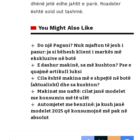
dhënë jetë edhe jahtit e parë. Roadster
është sold out tashmë.
You Might Also Like
Do një Pagani? Nuk mjafton të jesh i
pasur: ja si bëhesh klient i markës më
ekskluzive në botë
E dashur makinë, sa më kushton? Pse e
quajmë artikull luksi
Cila është makina më e shpejtë në botë
(aktualisht) dhe sa kushton?
Makinat me naftë: cilat janë modelet
me konsumin më të ulët
Automjetet me benzinë: ja kush janë
modelet 2025 që konsumojnë më pak në
absolut