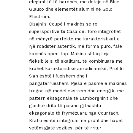
elegant të të bardhës, me detaje në Blue
Glauco dhe elementët alumini në Gold
Electrum.
Dizajni si Coupé i makinës së re
supersportive të Casa del Toro integrohet
në mënyrë perfekte me karakteristikat e
një roadster autentik, me forma puro, falë
kabinës open-top. Makina shfaq linja
fleksibile si të skalitura, të kombinuara me
krahët karakteristikë aerodinamikë; Profili i
Sian është i fuqishëm dhe i
pangatërrueshëm. Pjesa e pasme e makinës
tregon një model ekstrem dhe energjik, me
pattern eksagonalë të Lamborghinit dhe
gjashtë drita të pasme gjithashtu
ekzagonale të frymëzuara nga Countach.
Krahu është i integruar në profil dhe hapet
vetëm gjatë vozitjes, për të rritur