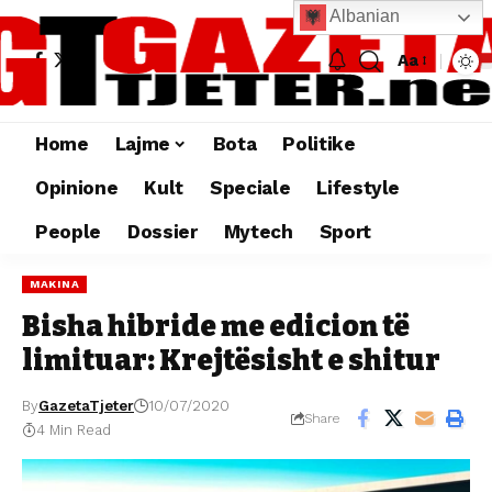
Albanian
Aa
Home
Lajme
Bota
Politike
Opinione
Kult
Speciale
Lifestyle
People
Dossier
Mytech
Sport
MAKINA
Bisha hibride me edicion të
limituar: Krejtësisht e shitur
By
GazetaTjeter
10/07/2020
Share
4 Min Read