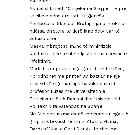
pacientët.
Aktualisht rreth 10 mjekë në Shqipëri, – prej
të cilëve edhe drejtori i Urgjencës
Kombëtare, Skënder Brataj – janë infektuar
ndërsa dhjetëra të tjerë janë detyruar të
vetëizolohen.
Maska mbrojtëse mund të minimizojë
kontaktet dhe të ulë ndjeshëm mundësinë e
infektimit.
Modeli i propozuar nga grupi i arkitektëve,
riprodhohet me printer 3D bazuar në një
projekt të siguruar nga bashkëpunimi i
profesor Buzës me Universitetin e
Transilvanisë në Rumani dhe Universitetit
Politeknik të Valencias në Spanjë.
Në Shqipëri nisma është mbështetur nga një
grup arkitektësh të rinj si Albano Guma,
Dardan Vukaj e Gerti Struga, të cilët me