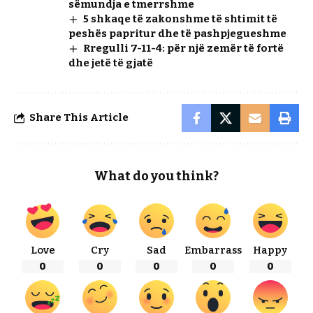
sëmundja e tmerrshme
5 shkaqe të zakonshme të shtimit të
peshës papritur dhe të pashpjegueshme
Rregulli 7-11-4: për një zemër të fortë
dhe jetë të gjatë
Share This Article
What do you think?
Love
Cry
Sad
Embarrass
Happy
0
0
0
0
0