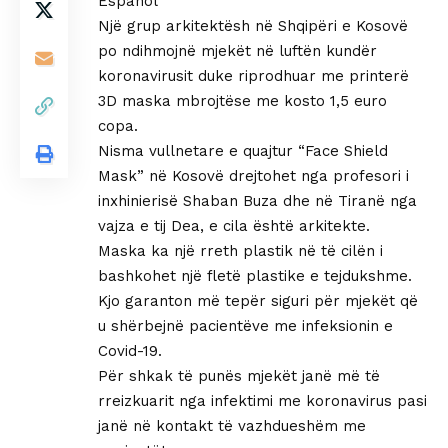
Español
Një grup arkitektësh në Shqipëri e Kosovë
po ndihmojnë mjekët në luftën kundër
koronavirusit duke riprodhuar me printerë
3D maska mbrojtëse me kosto 1,5 euro
copa.
Nisma vullnetare e quajtur “Face Shield
Mask” në Kosovë drejtohet nga profesori i
inxhinierisë Shaban Buza dhe në Tiranë nga
vajza e tij Dea, e cila është arkitekte.
Maska ka një rreth plastik në të cilën i
bashkohet një fletë plastike e tejdukshme.
Kjo garanton më tepër siguri për mjekët që
u shërbejnë pacientëve me infeksionin e
Covid-19.
Për shkak të punës mjekët janë më të
rreizkuarit nga infektimi me koronavirus pasi
janë në kontakt të vazhdueshëm me