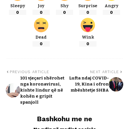
Sleepy
Joy
Shy
Surprise
Angry
0
0
0
0
0
Dead
Wink
0
0
PREVIOUS ARTICLE
NEXT ARTICLE
101 vjeçari shërohet
Lufta ndaj COVID-
nga koronavirusi,
19, Kina i ofron
kishte lindur që në
mbështetje SHBA
kohën e gripit
spanjoll
Bashkohu me ne