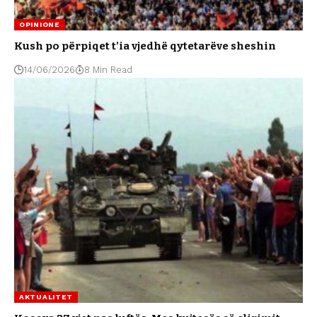
OPINIONE
Kush po përpiqet t’ia vjedhë qytetarëve sheshin
14/06/2026
8 Min Read
AKTUALITET