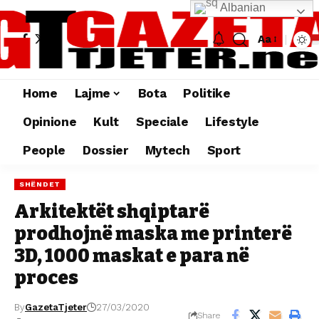
Albanian
Aa
Home
Lajme
Bota
Politike
Opinione
Kult
Speciale
Lifestyle
People
Dossier
Mytech
Sport
SHËNDET
Arkitektët shqiptarë
prodhojnë maska me printerë
3D, 1000 maskat e para në
proces
By
GazetaTjeter
27/03/2020
Share