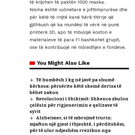
të krijohen të paktën 1000 maska.
Nisma është vullnetare e jofitimprurëse dhe
për këtë të rinjtë kanë bërë thirrje që
gjithkush që ka mundësi të vërë në punë
printerë 3D, apo të mbulojë koston e
materialeve të para t’i bashkohet grupit,
ose të kontribuojë në mbledhjen e fondeve.
You Might Also Like
Të humbësh 1 kg në javë pa shumë
kërkesa: përsërite këtë skemë derisa të
bëhet zakon
Revolucioni i Shikimit: Shkenca zbulon
çelësin për rigjenerimin e qelizave të
syrit
Alzheimer, si të mbrojmë trurin:
mjafton një gjest i thjeshtë, i përditshëm,
për të ulur ndjeshëm rrezikun nga