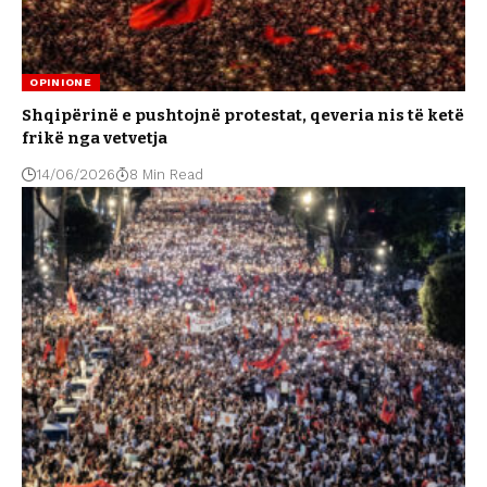
OPINIONE
Shqipërinë e pushtojnë protestat, qeveria nis të ketë
frikë nga vetvetja
14/06/2026
8 Min Read