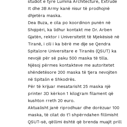
studiot e tyre Lumina Architecture, Extrude
It dhe 3B Army kanë nisur të prodhojnë
dhjetëra maska.
Dea Buza, e cila po koordinon punën në
Shqipëri, ka lidhur kontakt me Dr. Arben
Gjatën, rektor i Universitetit të Mjekësisë në
Tiranë, i cili i ka bërë me dije se Qendra
Spitalore Universitare e Tiranës (QSUT) ka
nevojë për së paku 500 maska të tilla.
Njësoj përmes kontakteve me autoritetet
shëndetësore 200 maska të tjera nevojiten
në Spitalin e Shkodrës.
Për të krijuar mesatarisht 25 maska një
printer 3D kërkon 1 kilogram filament që
kushton rreth 20 euro.
Aktualisht janë riprodhuar dhe dorëzuar 100
maska, të cilat do t’i shpërndahen fillimisht
QSUT-së, qëllimi është që brenda muajit prill