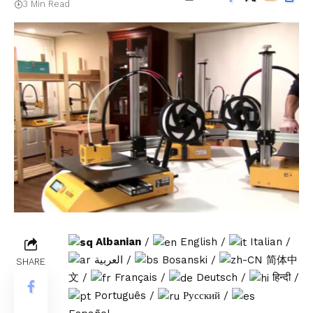
3 Min Read
Albanian
/
English
/
Italian
/
العربية
/
Bosanski
/
简体中
SHARE
文
/
Français
/
Deutsch
/
हिन्दी
/
Português
/
Русский
/