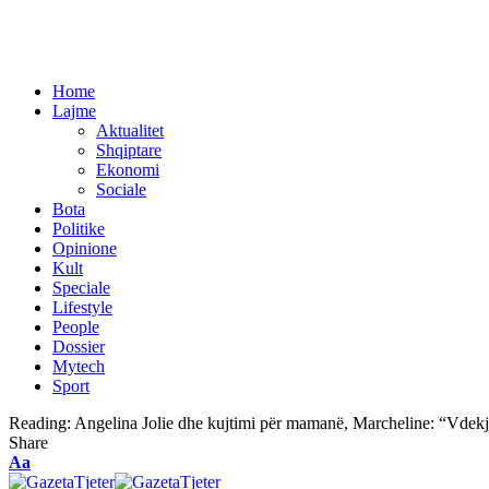
Home
Lajme
Aktualitet
Shqiptare
Ekonomi
Sociale
Bota
Politike
Opinione
Kult
Speciale
Lifestyle
People
Dossier
Mytech
Sport
Reading:
Angelina Jolie dhe kujtimi për mamanë, Marcheline: “Vdekj
Share
Aa