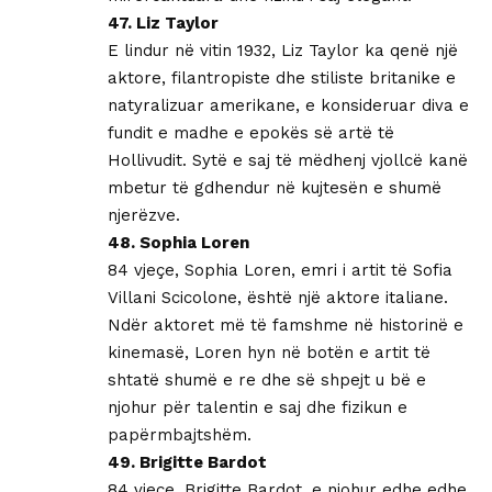
47. Liz Taylor
E lindur në vitin 1932, Liz Taylor ka qenë një
aktore, filantropiste dhe stiliste britanike e
natyralizuar amerikane, e konsideruar diva e
fundit e madhe e epokës së artë të
Hollivudit. Sytë e saj të mëdhenj vjollcë kanë
mbetur të gdhendur në kujtesën e shumë
njerëzve.
48. Sophia Loren
84 vjeçe, Sophia Loren, emri i artit të Sofia
Villani Scicolone, është një aktore italiane.
Ndër aktoret më të famshme në historinë e
kinemasë, Loren hyn në botën e artit të
shtatë shumë e re dhe së shpejt u bë e
njohur për talentin e saj dhe fizikun e
papërmbajtshëm.
49. Brigitte Bardot
84 vjeçe, Brigitte Bardot, e njohur edhe edhe