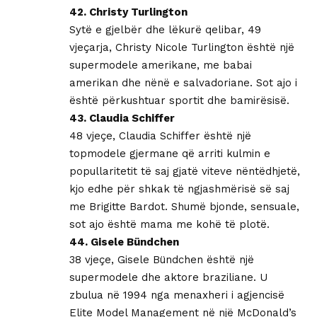
42. Christy Turlington
Sytë e gjelbër dhe lëkurë qelibar, 49
vjeçarja, Christy Nicole Turlington është një
supermodele amerikane, me babai
amerikan dhe nënë e salvadoriane. Sot ajo i
është përkushtuar sportit dhe bamirësisë.
43. Claudia Schiffer
48 vjeçe, Claudia Schiffer është një
topmodele gjermane që arriti kulmin e
popullaritetit të saj gjatë viteve nëntëdhjetë,
kjo edhe për shkak të ngjashmërisë së saj
me Brigitte Bardot. Shumë bjonde, sensuale,
sot ajo është mama me kohë të plotë.
44. Gisele Bündchen
38 vjeçe, Gisele Bündchen është një
supermodele dhe aktore braziliane. U
zbulua në 1994 nga menaxheri i agjencisë
Elite Model Management në një McDonald’s