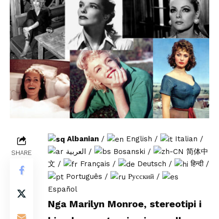
Albanian
/
English
/
Italian
/
العربية
/
Bosanski
/
简体中
SHARE
文
/
Français
/
Deutsch
/
हिन्दी
/
Português
/
Русский
/
Español
Nga Marilyn Monroe, stereotipi i