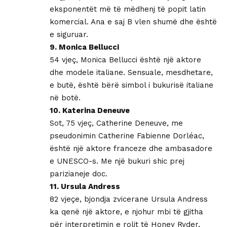
eksponentët më të mëdhenj të popit latin
komercial. Ana e saj B vlen shumë dhe është
e siguruar.
9. Monica Bellucci
54 vjeç, Monica Bellucci është një aktore
dhe modele italiane. Sensuale, mesdhetare,
e butë, është bërë simbol i bukurisë italiane
në botë.
10. Katerina Deneuve
Sot, 75 vjeç, Catherine Deneuve, me
pseudonimin Catherine Fabienne Dorléac,
është një aktore franceze dhe ambasadore
e UNESCO-s. Me një bukuri shic prej
parizianeje doc.
11. Ursula Andress
82 vjeçe, bjondja zvicerane Ursula Andress
ka qenë një aktore, e njohur mbi të gjitha
për interpretimin e rolit të Honey Ryder,