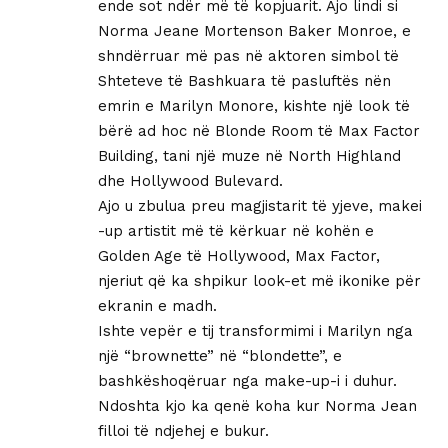
ende sot ndër më të kopjuarit. Ajo lindi si
Norma Jeane Mortenson Baker Monroe, e
shndërruar më pas në aktoren simbol të
Shteteve të Bashkuara të pasluftës nën
emrin e Marilyn Monore, kishte një look të
bërë ad hoc në Blonde Room të Max Factor
Building, tani një muze në North Highland
dhe Hollywood Bulevard.
Ajo u zbulua preu magjistarit të yjeve, makei
-up artistit më të kërkuar në kohën e
Golden Age të Hollywood, Max Factor,
njeriut që ka shpikur look-et më ikonike për
ekranin e madh.
Ishte vepër e tij transformimi i Marilyn nga
një “brownette” në “blondette”, e
bashkëshoqëruar nga make-up-i i duhur.
Ndoshta kjo ka qenë koha kur Norma Jean
filloi të ndjehej e bukur.