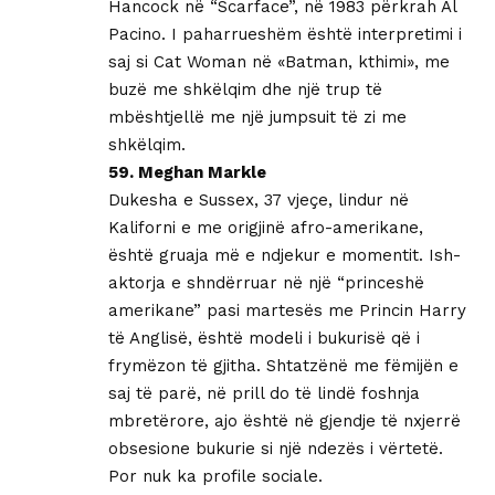
Hancock në “Scarface”, në 1983 përkrah Al
Pacino. I paharrueshëm është interpretimi i
saj si Cat Woman në «Batman, kthimi», me
buzë me shkëlqim dhe një trup të
mbështjellë me një jumpsuit të zi me
shkëlqim.
59. Meghan Markle
Dukesha e Sussex, 37 vjeçe, lindur në
Kaliforni e me origjinë afro-amerikane,
është gruaja më e ndjekur e momentit. Ish-
aktorja e shndërruar në një “princeshë
amerikane” pasi martesës me Princin Harry
të Anglisë, është modeli i bukurisë që i
frymëzon të gjitha. Shtatzënë me fëmijën e
saj të parë, në prill do të lindë foshnja
mbretërore, ajo është në gjendje të nxjerrë
obsesione bukurie si një ndezës i vërtetë.
Por nuk ka profile sociale.