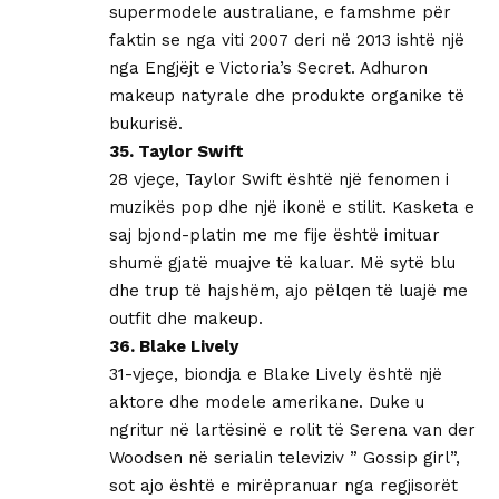
supermodele australiane, e famshme për
faktin se nga viti 2007 deri në 2013 ishtë një
nga Engjëjt e Victoria’s Secret. Adhuron
makeup natyrale dhe produkte organike të
bukurisë.
35. Taylor Swift
28 vjeçe, Taylor Swift është një fenomen i
muzikës pop dhe një ikonë e stilit. Kasketa e
saj bjond-platin me me fije është imituar
shumë gjatë muajve të kaluar. Më sytë blu
dhe trup të hajshëm, ajo pëlqen të luajë me
outfit dhe makeup.
36. Blake Lively
31-vjeçe, biondja e Blake Lively është një
aktore dhe modele amerikane. Duke u
ngritur në lartësinë e rolit të Serena van der
Woodsen në serialin televiziv ” Gossip girl”,
sot ajo është e mirëpranuar nga regjisorët