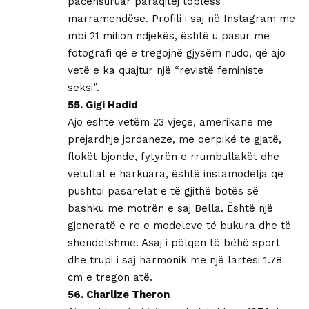
pacensuruar paraqitej topless
marramendëse. Profili i saj në Instagram me
mbi 21 milion ndjekës, është u pasur me
fotografi që e tregojnë gjysëm nudo, që ajo
vetë e ka quajtur një “revistë feministe
seksi”.
55. Gigi Hadid
Ajo është vetëm 23 vjeçe, amerikane me
prejardhje jordaneze, me qerpikë të gjatë,
flokët bjonde, fytyrën e rrumbullakët dhe
vetullat e harkuara, është instamodelja që
pushtoi pasarelat e të gjithë botës së
bashku me motrën e saj Bella. Është një
gjeneratë e re e modeleve të bukura dhe të
shëndetshme. Asaj i pëlqen të bëhë sport
dhe trupi i saj harmonik me një lartësi 1.78
cm e tregon atë.
56. Charlize Theron