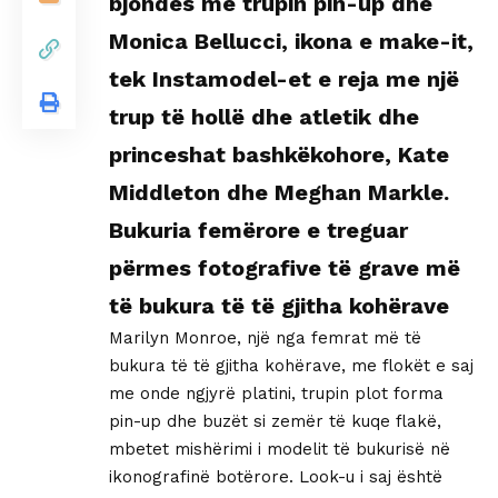
bjondes me trupin pin-up dhe
Monica Bellucci, ikona e make-it,
tek Instamodel-et e reja me një
trup të hollë dhe atletik dhe
princeshat bashkëkohore, Kate
Middleton dhe Meghan Markle.
Bukuria femërore e treguar
përmes fotografive të grave më
të bukura të të gjitha kohërave
Marilyn Monroe, një nga femrat më të
bukura të të gjitha kohërave, me flokët e saj
me onde ngjyrë platini, trupin plot forma
pin-up dhe buzët si zemër të kuqe flakë,
mbetet mishërimi i modelit të bukurisë në
ikonografinë botërore. Look-u i saj është