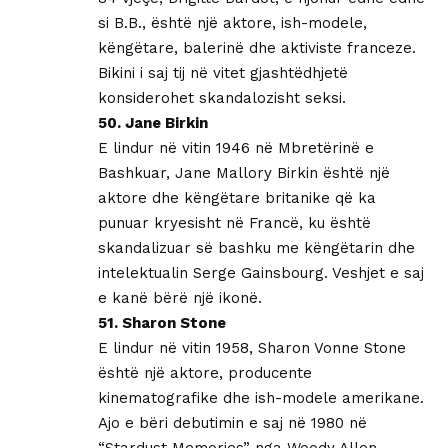
si B.B., është një aktore, ish-modele,
këngëtare, balerinë dhe aktiviste franceze.
Bikini i saj tij në vitet gjashtëdhjetë
konsiderohet skandalozisht seksi.
50. Jane Birkin
E lindur në vitin 1946 në Mbretërinë e
Bashkuar, Jane Mallory Birkin është një
aktore dhe këngëtare britanike që ka
punuar kryesisht në Francë, ku është
skandalizuar së bashku me këngëtarin dhe
intelektualin Serge Gainsbourg. Veshjet e saj
e kanë bërë një ikonë.
51. Sharon Stone
E lindur në vitin 1958, Sharon Vonne Stone
është një aktore, producente
kinematografike dhe ish-modele amerikane.
Ajo e bëri debutimin e saj në 1980 në
“Stardust Memories” nga Woody Allen.