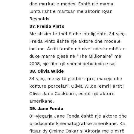
dhe markat e modës. Është një mama
lumturisht e martuar me aktorin Ryan
Reynolds.
37. Freida Pinto
Më shikim të thëllë dhe inteligjente, 34 vjeç,
Freida Pinto është një aktore dhe modele
indiane. Arriti famën në nivel ndërkombëtar
duke marrë pjesë në “The Millionaire” më
2008, një film që shënoi debutimin e saj.
38. Olivia Wilde
34 vjeç, me sy të gjelbërt prej maceje dhe
konture porcelani, Olivia Wilde, emri i artit i
Olivia Jane Cockburn, është një aktore
amerikane.
39. Jane Fonda
81-vjeçarja Jane Fonda është një aktore dhe
producente kinematografike amerikane. Ka
fituar dy Çmime Oskar si Aktorja më e mirë