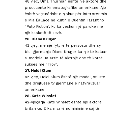
48 vjeç, Uma Thurman është një aktore dhe
producente kinematografike amerikane. Ajo
është veçanërisht e njohur për interpretimin
e Mia Ëallace në kultin e Quentin Tarantino
“Pulp Fiction”, ku ka veshur një paruke me
një kasketë të zezë.
26. Diane Kruger
42 vjeç, me një fytyrë të përsosur dhe sy
blu, gjermanja Diane Kruger ka një të kaluar
si modele. Ia arriti të aktrojë dhe të korrë
sukses me “Troy”.
27. Heidi Klum
45 vjeç, Heidi Klum është një model, stiliste
dhe drejtuese tv gjermane e natyralizuar
amerikane.
28. Kate Winslet
42-vjeçarja Kate Winslet është një aktore
britanike. E ka marrë nominimin e saj të