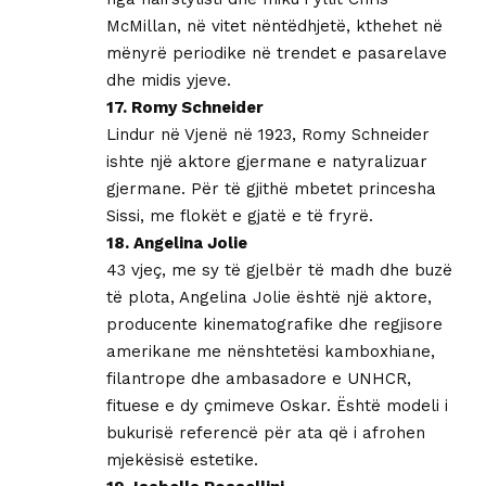
McMillan, në vitet nëntëdhjetë, kthehet në
mënyrë periodike në trendet e pasarelave
dhe midis yjeve.
17. Romy Schneider
Lindur në Vjenë në 1923, Romy Schneider
ishte një aktore gjermane e natyralizuar
gjermane. Për të gjithë mbetet princesha
Sissi, me flokët e gjatë e të fryrë.
18. Angelina Jolie
43 vjeç, me sy të gjelbër të madh dhe buzë
të plota, Angelina Jolie është një aktore,
producente kinematografike dhe regjisore
amerikane me nënshtetësi kamboxhiane,
filantrope dhe ambasadore e UNHCR,
fituese e dy çmimeve Oskar. Është modeli i
bukurisë referencë për ata që i afrohen
mjekësisë estetike.