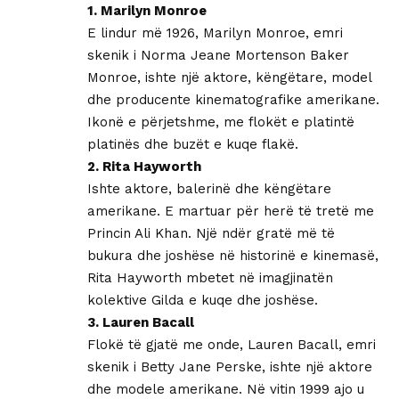
1. Marilyn Monroe
E lindur më 1926, Marilyn Monroe, emri
skenik i Norma Jeane Mortenson Baker
Monroe, ishte një aktore, këngëtare, model
dhe producente kinematografike amerikane.
Ikonë e përjetshme, me flokët e platintë
platinës dhe buzët e kuqe flakë.
2. Rita Hayworth
Ishte aktore, balerinë dhe këngëtare
amerikane. E martuar për herë të tretë me
Princin Ali Khan. Një ndër gratë më të
bukura dhe joshëse në historinë e kinemasë,
Rita Hayworth mbetet në imagjinatën
kolektive Gilda e kuqe dhe joshëse.
3. Lauren Bacall
Flokë të gjatë me onde, Lauren Bacall, emri
skenik i Betty Jane Perske, ishte një aktore
dhe modele amerikane. Në vitin 1999 ajo u