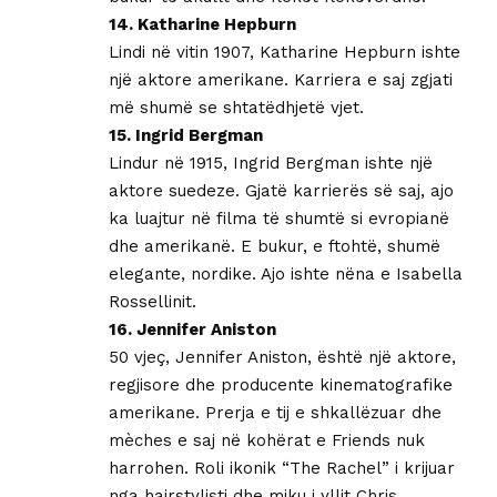
14. Katharine Hepburn
Lindi në vitin 1907, Katharine Hepburn ishte
një aktore amerikane. Karriera e saj zgjati
më shumë se shtatëdhjetë vjet.
15. Ingrid Bergman
Lindur në 1915, Ingrid Bergman ishte një
aktore suedeze. Gjatë karrierës së saj, ajo
ka luajtur në filma të shumtë si evropianë
dhe amerikanë. E bukur, e ftohtë, shumë
elegante, nordike. Ajo ishte nëna e Isabella
Rossellinit.
16. Jennifer Aniston
50 vjeç, Jennifer Aniston, është një aktore,
regjisore dhe producente kinematografike
amerikane. Prerja e tij e shkallëzuar dhe
mèches e saj në kohërat e Friends nuk
harrohen. Roli ikonik “The Rachel” i krijuar
nga hairstylisti dhe miku i yllit Chris