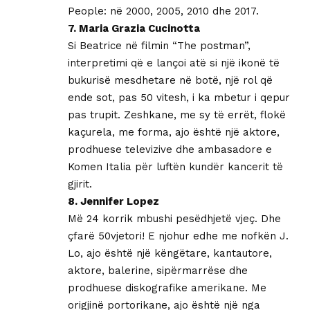
People: në 2000, 2005, 2010 dhe 2017.
7. Maria Grazia Cucinotta
Si Beatrice në filmin “The postman”,
interpretimi që e lançoi atë si një ikonë të
bukurisë mesdhetare në botë, një rol që
ende sot, pas 50 vitesh, i ka mbetur i qepur
pas trupit. Zeshkane, me sy të errët, flokë
kaçurela, me forma, ajo është një aktore,
prodhuese televizive dhe ambasadore e
Komen Italia për luftën kundër kancerit të
gjirit.
8. Jennifer Lopez
Më 24 korrik mbushi pesëdhjetë vjeç. Dhe
çfarë 50vjetori! E njohur edhe me nofkën J.
Lo, ajo është një këngëtare, kantautore,
aktore, balerine, sipërmarrëse dhe
prodhuese diskografike amerikane. Me
origjinë portorikane, ajo është një nga