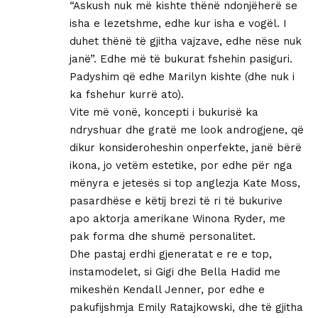
“Askush nuk më kishte thënë ndonjëherë se
isha e lezetshme, edhe kur isha e vogël. I
duhet thënë të gjitha vajzave, edhe nëse nuk
janë”. Edhe më të bukurat fshehin pasiguri.
Padyshim që edhe Marilyn kishte (dhe nuk i
ka fshehur kurrë ato).
Vite më vonë, koncepti i bukurisë ka
ndryshuar dhe gratë me look androgjene, që
dikur konsideroheshin onperfekte, janë bërë
ikona, jo vetëm estetike, por edhe për nga
mënyra e jetesës si top anglezja Kate Moss,
pasardhëse e këtij brezi të ri të bukurive
apo aktorja amerikane Winona Ryder, me
pak forma dhe shumë personalitet.
Dhe pastaj erdhi gjeneratat e re e top,
instamodelet, si Gigi dhe Bella Hadid me
mikeshën Kendall Jenner, por edhe e
pakufijshmja Emily Ratajkowski, dhe të gjitha