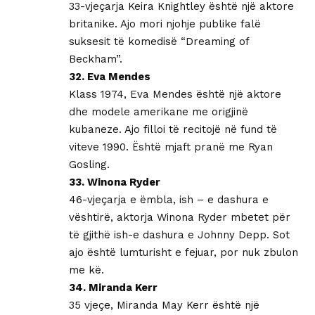
33-vjeçarja Keira Knightley është një aktore
britanike. Ajo mori njohje publike falë
suksesit të komedisë “Dreaming of
Beckham”.
32. Eva Mendes
Klass 1974, Eva Mendes është një aktore
dhe modele amerikane me origjinë
kubaneze. Ajo filloi të recitojë në fund të
viteve 1990. Është mjaft pranë me Ryan
Gosling.
33. Winona Ryder
46-vjeçarja e ëmbla, ish – e dashura e
vështirë, aktorja Winona Ryder mbetet për
të gjithë ish-e dashura e Johnny Depp. Sot
ajo është lumturisht e fejuar, por nuk zbulon
me kë.
34. Miranda Kerr
35 vjeçe, Miranda May Kerr është një