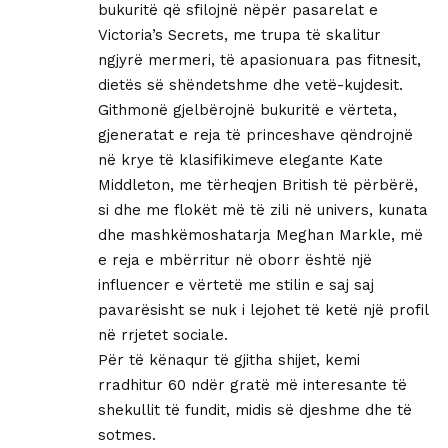
bukuritë që sfilojnë nëpër pasarelat e
Victoria’s Secrets, me trupa të skalitur
ngjyrë mermeri, të apasionuara pas fitnesit,
dietës së shëndetshme dhe vetë-kujdesit.
Githmonë gjelbërojnë bukuritë e vërteta,
gjeneratat e reja të princeshave qëndrojnë
në krye të klasifikimeve elegante Kate
Middleton, me tërheqjen British të përbërë,
si dhe me flokët më të zili në univers, kunata
dhe mashkëmoshatarja Meghan Markle, më
e reja e mbërritur në oborr është një
influencer e vërtetë me stilin e saj saj
pavarësisht se nuk i lejohet të ketë një profil
në rrjetet sociale.
Për të kënaqur të gjitha shijet, kemi
rradhitur 60 ndër gratë më interesante të
shekullit të fundit, midis së djeshme dhe të
sotmes.