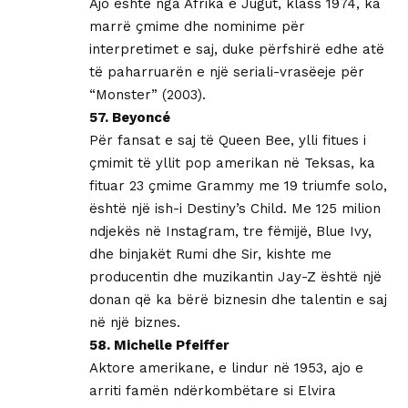
Ajo është nga Afrika e Jugut, klass 1974, ka
marrë çmime dhe nominime për
interpretimet e saj, duke përfshirë edhe atë
të paharruarën e një seriali-vrasëeje për
“Monster” (2003).
57. Beyoncé
Për fansat e saj të Queen Bee, ylli fitues i
çmimit të yllit pop amerikan në Teksas, ka
fituar 23 çmime Grammy me 19 triumfe solo,
është një ish-i Destiny’s Child. Me 125 milion
ndjekës në Instagram, tre fëmijë, Blue Ivy,
dhe binjakët Rumi dhe Sir, kishte me
producentin dhe muzikantin Jay-Z është një
donan që ka bërë biznesin dhe talentin e saj
në një biznes.
58. Michelle Pfeiffer
Aktore amerikane, e lindur në 1953, ajo e
arriti famën ndërkombëtare si Elvira