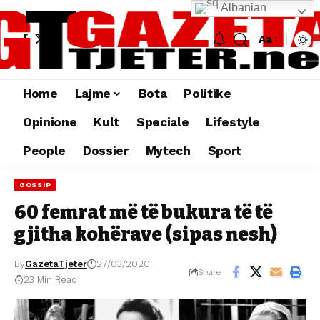
Albanian
Aa
Home
Lajme
Bota
Politike
Opinione
Kult
Speciale
Lifestyle
People
Dossier
Mytech
Sport
GOSSIP
60 femrat më të bukura të të
gjitha kohërave (sipas nesh)
By
GazetaTjeter
27/03/2020
Share
23 Min Read