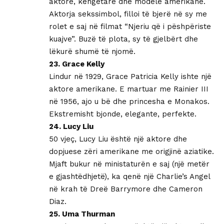
aktore, këngëtare dhe modele amerikane.
Aktorja sekssimbol, filloi të bjerë në sy me
rolet e saj në filmat “Njeriu që i pëshpëriste
kuajve”. Buzë të plota, sy të gjelbërt dhe
lëkurë shumë të njomë.
23. Grace Kelly
Lindur në 1929, Grace Patricia Kelly ishte një
aktore amerikane. E martuar me Rainier III
në 1956, ajo u bë dhe princesha e Monakos.
Ekstremisht bjonde, elegante, perfekte.
24. Lucy Liu
50 vjeç, Lucy Liu është një aktore dhe
dopjuese zëri amerikane me origjinë aziatike.
Mjaft bukur në ministaturën e saj (një metër
e gjashtëdhjetë), ka qenë një Charlie’s Angel
në krah të Dreë Barrymore dhe Cameron
Diaz.
25. Uma Thurman