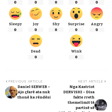
0
0
0
0
0
Sleepy
Joy
Shy
Surprise
Angry
0
0
0
0
0
Dead
Wink
0
0
PREVIOUS ARTICLE
NEXT ARTICLE
Daniel SERWER –
Nga Kastriot
Ajo çfarë ata nuk
DERVISHI – Disa
thonë ka rëndësi
fakte rreth
themelimit të
partisë së