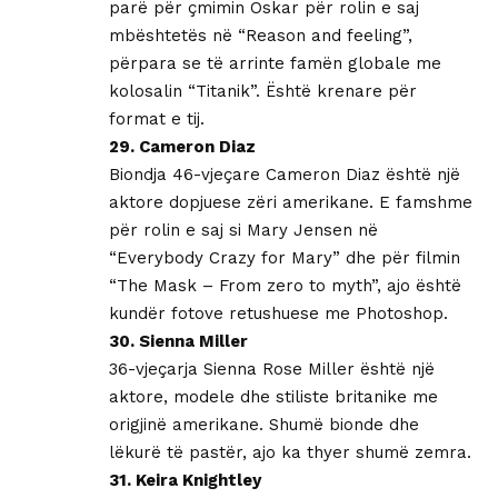
parë për çmimin Oskar për rolin e saj
mbështetës në “Reason and feeling”,
përpara se të arrinte famën globale me
kolosalin “Titanik”. Është krenare për
format e tij.
29. Cameron Diaz
Biondja 46-vjeçare Cameron Diaz është një
aktore dopjuese zëri amerikane. E famshme
për rolin e saj si Mary Jensen në
“Everybody Crazy for Mary” dhe për filmin
“The Mask – From zero to myth”, ajo është
kundër fotove retushuese me Photoshop.
30. Sienna Miller
36-vjeçarja Sienna Rose Miller është një
aktore, modele dhe stiliste britanike me
origjinë amerikane. Shumë bionde dhe
lëkurë të pastër, ajo ka thyer shumë zemra.
31. Keira Knightley