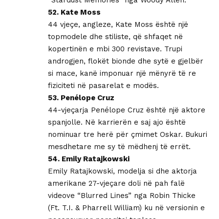
52. Kate Moss
44 vjeçe, angleze, Kate Moss është një
topmodele dhe stiliste, që shfaqet në
kopertinën e mbi 300 revistave. Trupi
androgjen, flokët bionde dhe sytë e gjelbër
si mace, kanë imponuar një mënyrë të re
fiziciteti në pasarelat e modës.
53. Penélope Cruz
44-vjeçarja Penélope Cruz është një aktore
spanjolle. Në karrierën e saj ajo është
nominuar tre herë për çmimet Oskar. Bukuri
mesdhetare me sy të mëdhenj të errët.
54. Emily Ratajkowski
Emily Ratajkowski, modelja si dhe aktorja
amerikane 27-vjeçare doli në pah falë
videove “Blurred Lines” nga Robin Thicke
(Ft. T.I. & Pharrell William) ku në versionin e