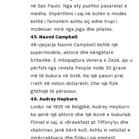
në Sao Paulo. Nga aty pushtoi pasarelat e
mëdha. Shpërthimi i saj në botën e modës
është i famshëm ashtu siç edhe trupi i
modeluar mirë nga joga dhe pilates.
45. Naomi Campbell
48-vjeçarja Naomi Campbell është një
supermodele, aktore dhe këngëtare
britanike. E mbiquajtura Venera e Zezë, ajo u
përfshi nga revista People midis 50 grave
më të bukura në botë. Ka një pasuri prej
rreth 48 milion dollarësh. Dhe një fizik
ghithnjë të përsosur.
46. Audrey Hepburn
Lindur në 1929 në Belgjikë, Audrey Hepburn
ka qenë një aktore dhe një ikonë e bukurisë.
Filmat e saj, si «Breakfast at Tiffany’s» dhe
«Sabrina», janë bërë kult. Ashtu si vetullat e
mirërcaktuara dhe fiziku i saj elegant.