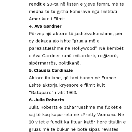
rendit e 20-ta në listën e yjeve femra më të
mëdha të të gjitha kohërave nga Instituti
Amerikan i Filmit.
4. Ava Gardner
Përveç një aktore të jashtëzakonshme, për
dy dekada ajo ishte “gruaja më e
parezistueshme në Hollywood”. Në këmbët
e Ava Gardner ranë miliarderë, regjizorë,
sipërmarrës, politikanë.
5. Claudia Cardinale
Aktore italiane, që tani banon në Francë.
Është aktorja kryesore e filmit kult
“Gatopard” i vitit 1963.
6. Julia Roberts
Julia Roberts e paharrueshme me flokët e
saj të kuq kaçurrela në «Pretty Woman». Në
20 vitet e fundit ka fituar katër herë titullin e
gruas më të bukur në botë sipas revistës