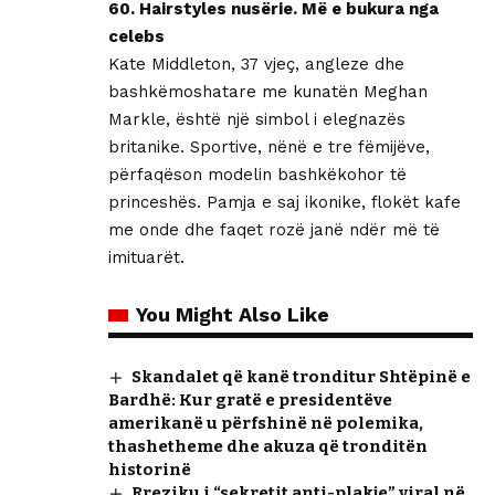
60. Hairstyles nusërie. Më e bukura nga
celebs
Kate Middleton, 37 vjeç, angleze dhe
bashkëmoshatare me kunatën Meghan
Markle, është një simbol i elegnazës
britanike. Sportive, nënë e tre fëmijëve,
përfaqëson modelin bashkëkohor të
princeshës. Pamja e saj ikonike, flokët kafe
me onde dhe faqet rozë janë ndër më të
imituarët.
You Might Also Like
Skandalet që kanë tronditur Shtëpinë e
Bardhë: Kur gratë e presidentëve
amerikanë u përfshinë në polemika,
thashetheme dhe akuza që tronditën
historinë
Rreziku i “sekretit anti-plakje” viral në