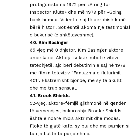
protagoniste në 1972 për «A ring for
Inspector Klute» dhe më 1979 për «Going
back home».. Videot e saj të aerobisë kanë
bërë histori. Sot është akoma një testimonial
e bukurisë (e shkëlqyeshme).
40. Kim Basinger
65 vjeç më 8 dhjetor, Kim Basinger aktore
amerikane. Aktorja seksi simbol e viteve
tetëdhjetë, ajo bëri debutimin e saj në 1978
me filmin televiziv “Fantazma e fluturimit
401”. Ekstremisht bjonde, me sy të akullt
dhe me trup sensual.
41. Brook Shields
52-vjeç, aktore-fëmijë gjithmonë në qendër
të vëmendjes, bukuroshja Brooke Shields
është e ndarë midis aktrimit dhe modës.
Flokë të gjatë kafe, sy blu dhe me pamjen si
të një Lolite të përjetshme.