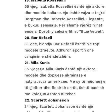
19. Isabella Rossellini
66 vjeç, Isabella Rossellini është një aktore
dhe modele italiane. Ajo është vajza e Ingrid
Bergman dhe Roberto Rossellini. Elegante,
e bukur, sensuale. Për shumë njerëz njihet
ende si Dorothy seksi e filmit “Blue Velvet”.
20. Bar Refaeli
33 vjeç, biondja Bar Refaeli është një top
modele izraelite. Adhuron sportin dhe
ushqimin e shëndetshëm.
21. Mila Kunis
35-vjeçarja Mila Kunis është një aktore,
modele dhe dopjuese ukrainase e
natyralizuar amerikane. Me sy të mëdhenj e
të gjelbër dhe flokë të errët, është bashkë
me kolegun Ashton Kutcher.
22. Scarlett Johansson
34 vjeç, Scarlett Johansson është një