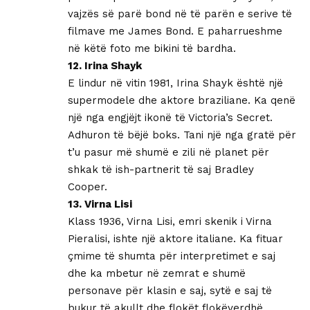
vajzës së parë bond në të parën e serive të
filmave me James Bond. E paharrueshme
në këtë foto me bikini të bardha.
12. Irina Shayk
E lindur në vitin 1981, Irina Shayk është një
supermodele dhe aktore braziliane. Ka qenë
një nga engjëjt ikonë të Victoria’s Secret.
Adhuron të bëjë boks. Tani një nga gratë për
t’u pasur më shumë e zili në planet për
shkak të ish-partnerit të saj Bradley
Cooper.
13. Virna Lisi
Klass 1936, Virna Lisi, emri skenik i Virna
Pieralisi, ishte një aktore italiane. Ka fituar
çmime të shumta për interpretimet e saj
dhe ka mbetur në zemrat e shumë
personave për klasin e saj, sytë e saj të
bukur të akullt dhe flokët flokëverdhë.